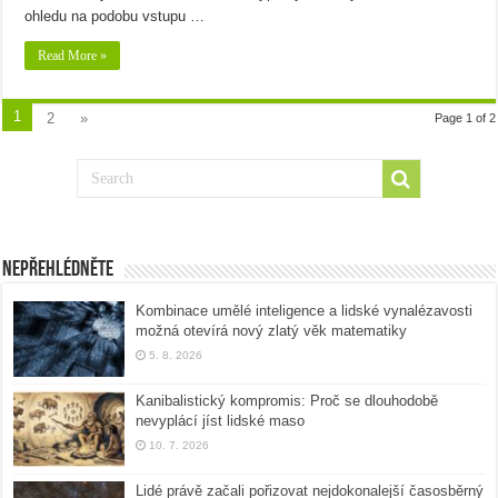
ohledu na podobu vstupu …
Read More »
1
2
»
Page 1 of 2
Nepřehlédněte
Kombinace umělé inteligence a lidské vynalézavosti
možná otevírá nový zlatý věk matematiky
5. 8. 2026
Kanibalistický kompromis: Proč se dlouhodobě
nevyplácí jíst lidské maso
10. 7. 2026
Lidé právě začali pořizovat nejdokonalejší časosběrný