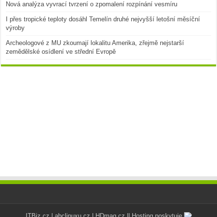
Nová analýza vyvrací tvrzení o zpomalení rozpínání vesmíru
I přes tropické teploty dosáhl Temelín druhé nejvyšší letošní měsíční
výroby
Archeologové z MU zkoumají lokalitu Amerika, zřejmě nejstarší
zemědělské osídlení ve střední Evropě
ITBiz.cz
|
abclinuxu.cz
|
HDmag.cz
|| Hosting poskytuje