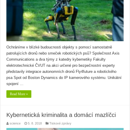
Ochráníme v blízké budoucnosti objekty s pomocí samostatně
patrolujících dronů nebo smeček robotických psů? Společnost Axis
Communications a dva týmy z katedry kybernetiky Fakulty
elektrotechnické ČVUT na akci určené pro bezpečnostní experty
představily integrace autonomních dronů Fly4future a robotického
psa Spot od Boston Dynamics do IP kamerového systému. Unikátní
spojení …
Read More »
Kybernetická kriminalita a domácí mazlíčci
science
5. 8. 2018
Tiskové zprávy