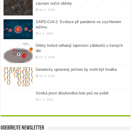
záznam noční oblohy
30. 6. 2026
SARS-CoV-2: Evoluce při pandemii ve zrychleném
režimu
4. 6. 2026
Orbity hvězd odhalují tajemství záblesků u černých
děr
13. 5. 2026
Geneticky upravený ječmen by mohl být trvalka
10. 4. 2026
Vzniká první dlouhověká linie psů na světě
2. 4. 2026
Odebírejte newsletter