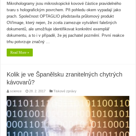
Mikrohologramy jsou mikroskopické kovové částice pravidelného
tvaru s holografickým povrchem. Při pohledu okem vypadají jako
prach. Společnost OPTAGLIO představila průlomový produkt
OVImage, který nejen, že zcela zamezuje vytváření falešných
dokumentů, ale umožňuje identifikovat konkrétní exemplář
dokumentu, a to i v případě, že jej pachatel pozmění. První reakce
trhu potvrzuje značný …
Read More »
Kolik je ve Španělsku zranitelných chytrých
kávovarů?
science
28. 2. 2017
Tiskové zprávy