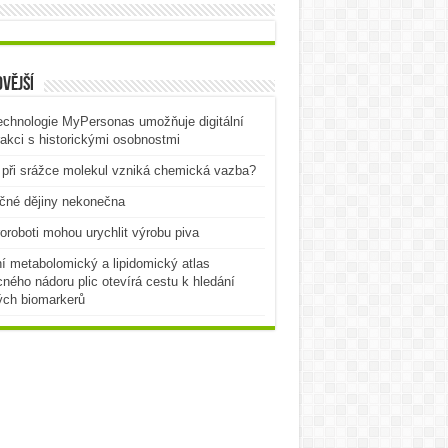
vější
echnologie MyPersonas umožňuje digitální
rakci s historickými osobnostmi
při srážce molekul vzniká chemická vazba?
čné dějiny nekonečna
oroboti mohou urychlit výrobu piva
í metabolomický a lipidomický atlas
ného nádoru plic otevírá cestu k hledání
ých biomarkerů