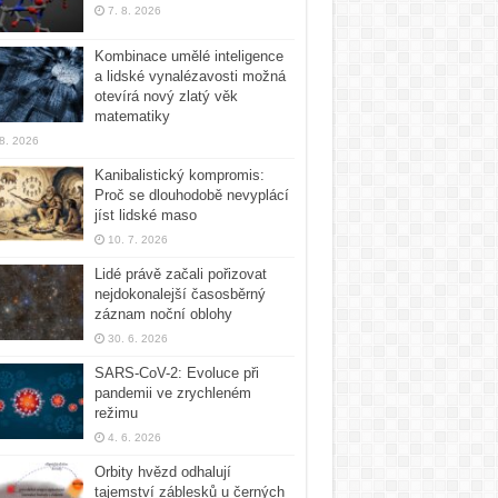
7. 8. 2026
Kombinace umělé inteligence
a lidské vynalézavosti možná
otevírá nový zlatý věk
matematiky
 8. 2026
Kanibalistický kompromis:
Proč se dlouhodobě nevyplácí
jíst lidské maso
10. 7. 2026
Lidé právě začali pořizovat
nejdokonalejší časosběrný
záznam noční oblohy
30. 6. 2026
SARS-CoV-2: Evoluce při
pandemii ve zrychleném
režimu
4. 6. 2026
Orbity hvězd odhalují
tajemství záblesků u černých