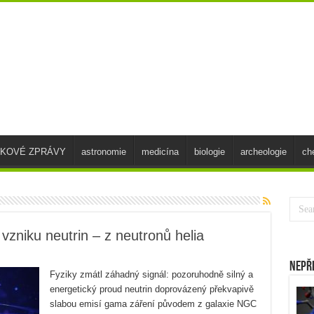
SKOVÉ ZPRÁVY
astronomie
medicína
biologie
archeologie
ch
zniku neutrin – z neutronů helia
Nepř
Fyziky zmátl záhadný signál: pozoruhodně silný a
energetický proud neutrin doprovázený překvapivě
slabou emisí gama záření původem z galaxie NGC