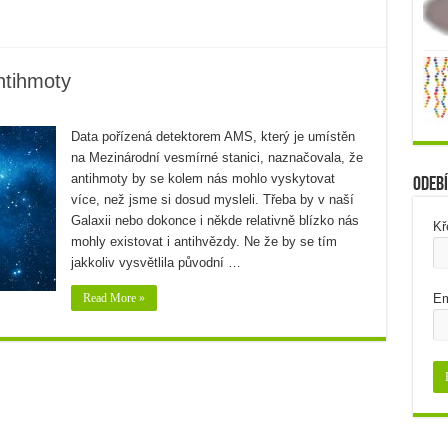
ntihmoty
Data pořízená detektorem AMS, který je umístěn
na Mezinárodní vesmírné stanici, naznačovala, že
antihmoty by se kolem nás mohlo vyskytovat
Odebí
více, než jsme si dosud mysleli. Třeba by v naší
Galaxii nebo dokonce i někde relativně blízko nás
Kř
mohly existovat i antihvězdy. Ne že by se tím
jakkoliv vysvětlila původní …
Read More »
Em