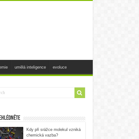
emie
umělá inteligence
evoluce
ehlédněte
Kdy při srážce molekul vzniká
chemická vazba?