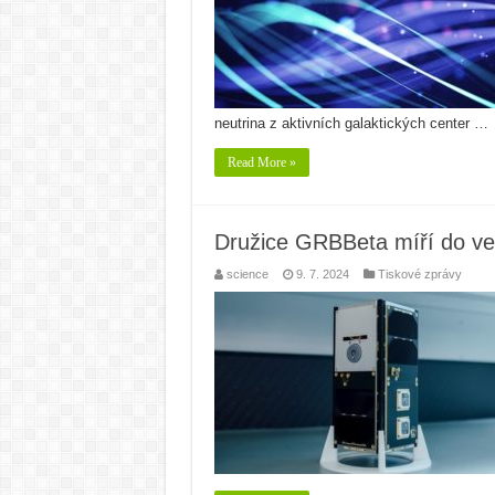
neutrina z aktivních galaktických center …
Read More »
Družice GRBBeta míří do v
science
9. 7. 2024
Tiskové zprávy