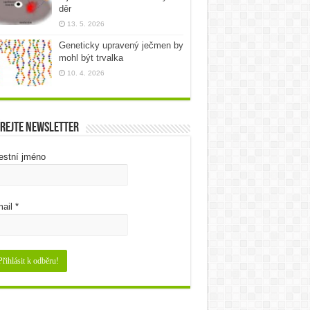
děr
13. 5. 2026
Geneticky upravený ječmen by
mohl být trvalka
10. 4. 2026
rejte newsletter
estní jméno
ail
*