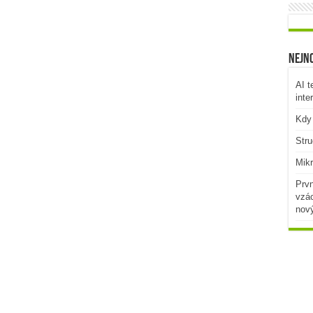
Nejno
AI t
inte
Kdy 
Stru
Mikr
Prvn
vzác
nov