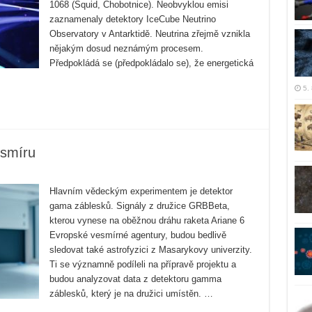
1068 (Squid, Chobotnice). Neobvyklou emisi
zaznamenaly detektory IceCube Neutrino
Observatory v Antarktidě. Neutrina zřejmě vznikla
nějakým dosud neznámým procesem.
Předpokládá se (předpokládalo se), že energetická
5.
esmíru
Hlavním vědeckým experimentem je detektor
gama záblesků. Signály z družice GRBBeta,
kterou vynese na oběžnou dráhu raketa Ariane 6
Evropské vesmírné agentury, budou bedlivě
sledovat také astrofyzici z Masarykovy univerzity.
Ti se významně podíleli na přípravě projektu a
budou analyzovat data z detektoru gamma
záblesků, který je na družici umístěn. …