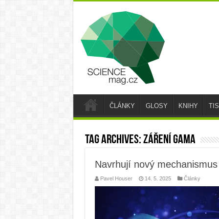
ČLÁNKY
GLOSY
KNIHY
TI
Tag Archives:
záření gama
Navrhují nový mechanismus v
Pavel Houser
14. 5. 2025
Články