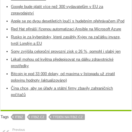
Google bude platit více než 300 vydavatelům v EU za
zpravodajství
Apple se po dvou desetiletích loučí s hudebním přehrávačem iPod
Red Hat přináší řízenou automatizaci Ansible na Microsoft Azure
Rusko je za kyberútoky, které zasáhly Kyjev na začátku invaze,
tvrdí Londýn a EU
Sony zvýšila celoroční provozní zisk o 26 %, pomohl i slabý jen
Lékaři mohou od května předepisovat na dálku zdravotnické
prostředky
Bitcoin je pod 33 000 dolary, od maxima v listopadu už ztratil
polovinu hodnoty (aktualizováno)
Čína chce, aby se úřady a státní firmy zbavily zahraničních
počítačů
Tags
ITBIZ
ITBIZ.CZ
TÝDEN NA ITBIZ.CZ
Previous