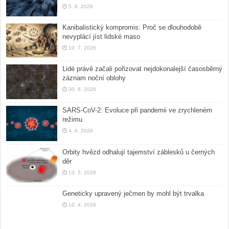
5. 8. 2026
Kanibalistický kompromis: Proč se dlouhodobě
nevyplácí jíst lidské maso
10. 7. 2026
Lidé právě začali pořizovat nejdokonalejší časosběrný
záznam noční oblohy
30. 6. 2026
SARS-CoV-2: Evoluce při pandemii ve zrychleném
režimu
4. 6. 2026
Orbity hvězd odhalují tajemství záblesků u černých
děr
13. 5. 2026
Geneticky upravený ječmen by mohl být trvalka
10. 4. 2026