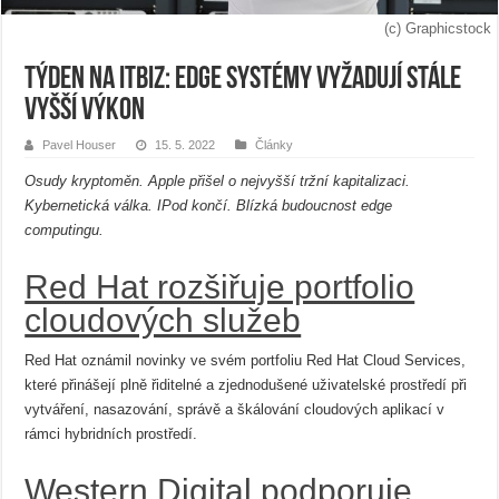
(c) Graphicstock
Týden na ITBiz: Edge systémy vyžadují stále
vyšší výkon
Pavel Houser
15. 5. 2022
Články
Osudy kryptoměn. Apple přišel o nejvyšší tržní kapitalizaci.
Kybernetická válka. IPod končí. Blízká budoucnost edge
computingu.
Red Hat rozšiřuje portfolio
cloudových služeb
Red Hat oznámil novinky ve svém portfoliu Red Hat Cloud Services,
které přinášejí plně řiditelné a zjednodušené uživatelské prostředí při
vytváření, nasazování, správě a škálování cloudových aplikací v
rámci hybridních prostředí.
Western Digital podporuje