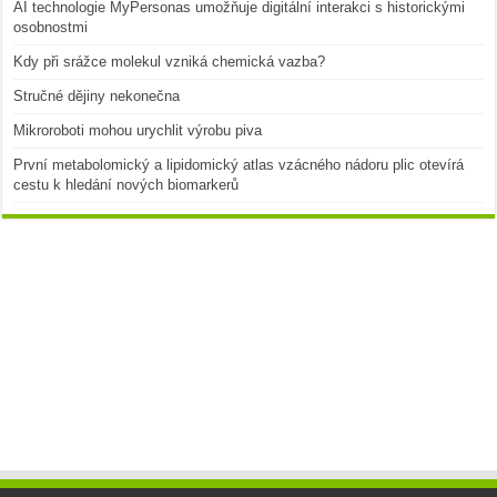
AI technologie MyPersonas umožňuje digitální interakci s historickými
osobnostmi
Kdy při srážce molekul vzniká chemická vazba?
Stručné dějiny nekonečna
Mikroroboti mohou urychlit výrobu piva
První metabolomický a lipidomický atlas vzácného nádoru plic otevírá
cestu k hledání nových biomarkerů