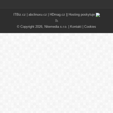
ITBiz.cz
|
abclinuxu.cz
|
HDmag.cz
|| Hosting poskytuje
© Copyright 2026, Nitemedia s.r.o. |
Kontakt
|
Cookies