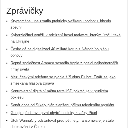
Zprávičky
Kryptoměna luna ztratila prakticky veškerou hodnotu, bitcoin
zpevnil
Kyberzločinci využili k odcizení hesel malware, kterým útočili také
na Ukrajině
Česko dá na digitalizaci 40 miliard korun z Národního plánu
obnovy
Ropná společnost Aramco sesadila Apple z pozici nejhodnotnější
firmy světa
Mezi českými telefony se rychle šíří virus Flubot. Tváří se jako
zmeškaná hlasová zpráva
Kontroverzní digitální měna terraUSD pokračuje v prudkém
poklesu
Senát chce od Síkely plán zlepšení příjmu televizního vysílání
Google představil první chytré hodinky značky Pixel
Útok WannaCry odstartoval před pěti lety, ransomware je stále
detekován i v Česku