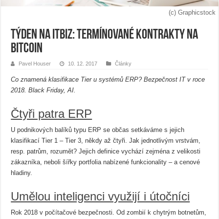
(c) Graphicstock
Týden na ITBiz: termínované kontrakty na
bitcoin
Pavel Houser
10. 12. 2017
Články
Co znamená klasifikace Tier u systémů ERP? Bezpečnost IT v roce
2018. Black Friday, AI.
Čtyři patra ERP
U podnikových balíků typu ERP se občas setkáváme s jejich
klasifikací Tier 1 – Tier 3, někdy až čtyři. Jak jednotlivým vrstvám,
resp. patrům, rozumět? Jejich definice vychází zejména z velikosti
zákazníka, neboli šířky portfolia nabízené funkcionality – a cenové
hladiny.
Umělou inteligenci využijí i útočníci
Rok 2018 v počítačové bezpečnosti. Od zombií k chytrým botnetům,