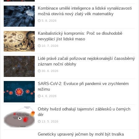
Kombinace umělé inteligence a lidské vynalézavosti
možná otevírá nový zlatý věk matematiky
5. 8. 2026
Kanibalistický kompromis: Proč se dlouhodobě
nevyplácí jíst lidské maso
10. 7. 2026
Lidé právě začali pořizovat nejdokonalejší časosběrný
záznam noční oblohy
30. 6. 2026
SARS-CoV-2: Evoluce při pandemii ve zrychleném
režimu
4. 6. 2026
Orbity hvězd odhalují tajemství záblesků u černých
děr
13. 5. 2026
Geneticky upravený ječmen by mohl být trvalka