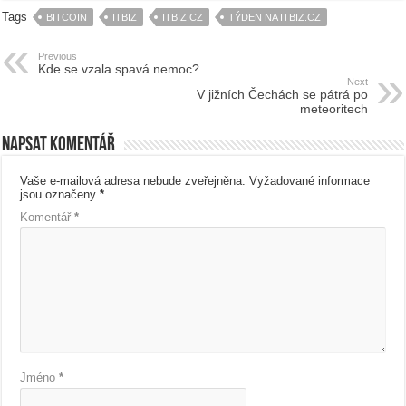
Tags
BITCOIN
ITBIZ
ITBIZ.CZ
TÝDEN NA ITBIZ.CZ
Previous
Kde se vzala spavá nemoc?
Next
V jižních Čechách se pátrá po
meteoritech
Napsat komentář
Vaše e-mailová adresa nebude zveřejněna.
Vyžadované informace
jsou označeny
*
Komentář
*
Jméno
*