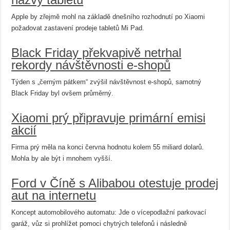
Apple by zřejmě mohl na základě dnešního rozhodnutí po Xiaomi
požadovat zastavení prodeje tabletů Mi Pad.
Black Friday překvapivě netrhal
rekordy návštěvnosti e-shopů
Týden s „černým pátkem“ zvýšil návštěvnost e-shopů, samotný
Black Friday byl ovšem průměrný.
Xiaomi prý připravuje primární emisi
akcií
Firma prý měla na konci června hodnotu kolem 55 miliard dolarů.
Mohla by ale být i mnohem vyšší.
Ford v Číně s Alibabou otestuje prodej
aut na internetu
Koncept automobilového automatu: Jde o vícepodlažní parkovací
garáž, vůz si prohlížet pomoci chytrých telefonů i následně