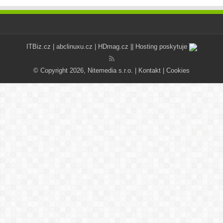
ITBiz.cz
|
abclinuxu.cz
|
HDmag.cz
|| Hosting poskytuje
© Copyright 2026, Nitemedia s.r.o. |
Kontakt
|
Cookies