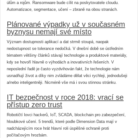
úlům a rojům. Ransomware bude cílit na poskytovatele cloudu.
Automatizace, segmentace, učení – zbraně na obou stranách.
Plánované výpadky už v současném
byznysu nemají své místo
Význam dostupnosti aplikací a dat strmě stoupá, naopak
nedostupnost se tolerance nedočká. V dnešní době se ústředním
tématem většiny článků stávají technologie a produktové materiály,
kdy se hovoří hlavně o výhodách a inovativních řešeních. V
neposlední řadě je často vyzdvihován fakt, že technologie nám
usnadňují život a díky nim zvládáme dělat věci rychleji, jednodušeji
a/nebo inteligentněji. Nicméně vše má i svou stinnou stránku.
IT bezpečnost v roce 2018: vrací se
přístup zero trust
Robotičtí lovci hackerů, IoT, SCADA, blockchain pro zabezpečení,
hloubkové učení. 5 trendů, které podle Dimension Data mají v
nadcházejícím roce hrát hlavní roli úspěšné ochraně proti
počítačovým hrozbám.