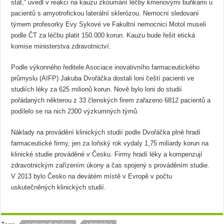
stát,“ uvedl v reakci na kauzu zkoumání léčby kmenovými buňkami u
pacientů s amyotrofickou laterální sklerózou. Nemocní sledovaní
týmem profesorky Evy Sykové ve Fakultní nemocnici Motol museli
podle ČT za léčbu platit 150.000 korun. Kauzu bude řešit etická
komise ministerstva zdravotnictví.
Podle výkonného ředitele Asociace inovativního farmaceutického
průmyslu (AIFP) Jakuba Dvořáčka dostali loni čeští pacienti ve
studiích léky za 625 milionů korun. Nově bylo loni do studií
pořádaných některou z 33 členských firem zařazeno 6812 pacientů a
podílelo se na nich 2300 výzkumných týmů.
Náklady na provádění klinických studií podle Dvořáčka plně hradí
farmaceutické firmy, jen za loňský rok vydaly 1,75 miliardy korun na
klinické studie prováděné v Česku. Firmy hradí léky a kompenzují
zdravotnickým zařízením úkony a čas spojený s prováděním studie.
V 2013 bylo Česko na devátém místě v Evropě v počtu
uskutečněných klinických studií.