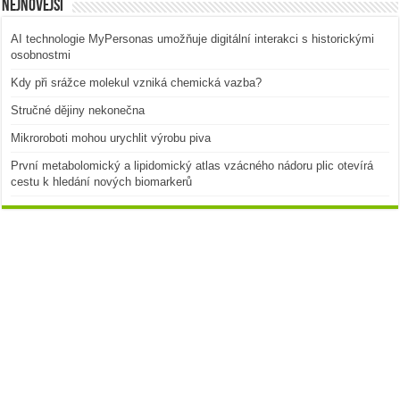
Nejnovější
AI technologie MyPersonas umožňuje digitální interakci s historickými
osobnostmi
Kdy při srážce molekul vzniká chemická vazba?
Stručné dějiny nekonečna
Mikroroboti mohou urychlit výrobu piva
První metabolomický a lipidomický atlas vzácného nádoru plic otevírá
cestu k hledání nových biomarkerů