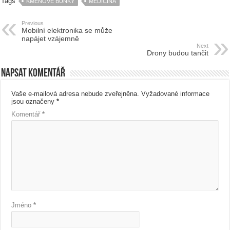
Tags
KMENOVÉ BUŇKY
MEDICÍNA
Previous
Mobilní elektronika se může
napájet vzájemně
Next
Drony budou tančit
Napsat komentář
Vaše e-mailová adresa nebude zveřejněna.
Vyžadované informace
jsou označeny
*
Komentář
*
Jméno
*