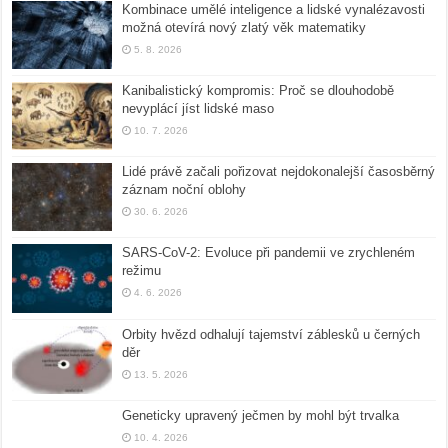
Kombinace umělé inteligence a lidské vynalézavosti
možná otevírá nový zlatý věk matematiky
5. 8. 2026
Kanibalistický kompromis: Proč se dlouhodobě
nevyplácí jíst lidské maso
10. 7. 2026
Lidé právě začali pořizovat nejdokonalejší časosběrný
záznam noční oblohy
30. 6. 2026
SARS-CoV-2: Evoluce při pandemii ve zrychleném
režimu
4. 6. 2026
Orbity hvězd odhalují tajemství záblesků u černých
děr
13. 5. 2026
Geneticky upravený ječmen by mohl být trvalka
10. 4. 2026