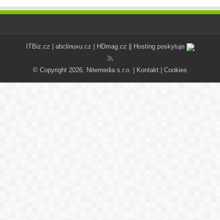
ITBiz.cz
|
abclinuxu.cz
|
HDmag.cz
|| Hosting poskytuje
© Copyright 2026, Nitemedia s.r.o. |
Kontakt
|
Cookies