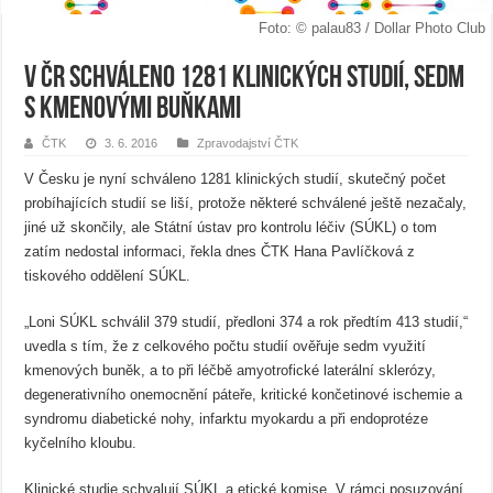
Foto: © palau83 / Dollar Photo Club
V ČR schváleno 1281 klinických studií, sedm
s kmenovými buňkami
ČTK
3. 6. 2016
Zpravodajství ČTK
V Česku je nyní schváleno 1281 klinických studií, skutečný počet
probíhajících studií se liší, protože některé schválené ještě nezačaly,
jiné už skončily, ale Státní ústav pro kontrolu léčiv (SÚKL) o tom
zatím nedostal informaci, řekla dnes ČTK Hana Pavlíčková z
tiskového oddělení SÚKL.
„Loni SÚKL schválil 379 studií, předloni 374 a rok předtím 413 studií,“
uvedla s tím, že z celkového počtu studií ověřuje sedm využití
kmenových buněk, a to při léčbě amyotrofické laterální sklerózy,
degenerativního onemocnění páteře, kritické končetinové ischemie a
syndromu diabetické nohy, infarktu myokardu a při endoprotéze
kyčelního kloubu.
Klinické studie schvalují SÚKL a etické komise. V rámci posuzování