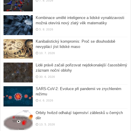
7. 8. 2026
Kombinace umělé inteligence a lidské vynalézavosti
možná otevírá nový zlatý věk matematiky
5. 8. 2026
Kanibalistický kompromis: Proč se dlouhodobě
nevyplácí jíst lidské maso
10. 7. 2026
Lidé právě začali pořizovat nejdokonalejší časosběrný
záznam noční oblohy
30. 6. 2026
SARS-CoV-2: Evoluce při pandemii ve zrychleném
režimu
4. 6. 2026
Orbity hvězd odhalují tajemství záblesků u černých
děr
13. 5. 2026