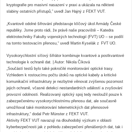
kryptografie pro masivní nasazení v praxi a ukázala na některé
slabiny ostatních přístupů,” uvedl Jan Hajný z FEKT VUT.
„Kvantově odolné šifrování představuje klíčový úkol Armády České
republiky. Jsme proto rádi, že právě naše pracoviště – Katedra
elektrotechniky Fakulty vojenských technologií (FVT) UO – se podílí
na tomto testovacím přenosu,“ uvedl Martin Kyselák z FVT UO.
Vysokorychlostní síťový šifrátor kombinuje kvantové a postkvantové
technologie k ochraně dat. | Autor: Nikola Číková
„Součástí testů bylo také pokročilé monitorování optické trasy.
Vzhledem k rostoucímu počtu útoků na optické kabely a kritické
komunikační infrastruktury je nezbytné věnovat zvýšenou pozornost
jejich ochraně, včasné detekci nestandardních událostí a zvyšování
provozní odolnosti. Realizovaný optický spoj tedy nesloužil pouze k
zabezpečenému vysokorychlostnímu přenosu dat, ale současně
umožňoval také monitorování telemetrických dat přenosové
infrastruktury,“ dodal Petr Münster z FEKT VUT.
Aktivity FEKT VUT navazují na dlouhodobý výzkum v oblasti
kyberbezpečnosti jak z pohledu zabezpečení přenášených dat, tak i