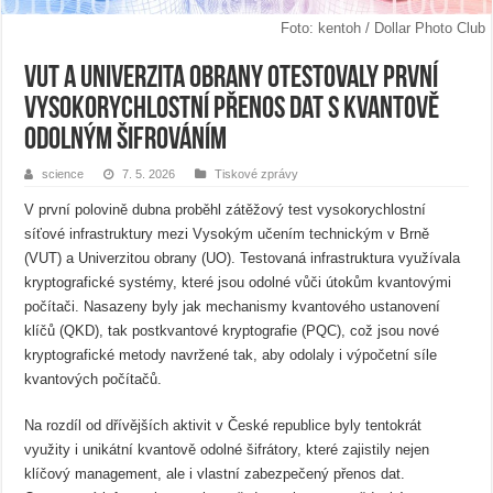
Foto: kentoh / Dollar Photo Club
VUT a Univerzita obrany otestovaly první
vysokorychlostní přenos dat s kvantově
odolným šifrováním
science
7. 5. 2026
Tiskové zprávy
V první polovině dubna proběhl zátěžový test vysokorychlostní
síťové infrastruktury mezi Vysokým učením technickým v Brně
(VUT) a Univerzitou obrany (UO). Testovaná infrastruktura využívala
kryptografické systémy, které jsou odolné vůči útokům kvantovými
počítači. Nasazeny byly jak mechanismy kvantového ustanovení
klíčů (QKD), tak postkvantové kryptografie (PQC), což jsou nové
kryptografické metody navržené tak, aby odolaly i výpočetní síle
kvantových počítačů.
Na rozdíl od dřívějších aktivit v České republice byly tentokrát
využity i unikátní kvantově odolné šifrátory, které zajistily nejen
klíčový management, ale i vlastní zabezpečený přenos dat.