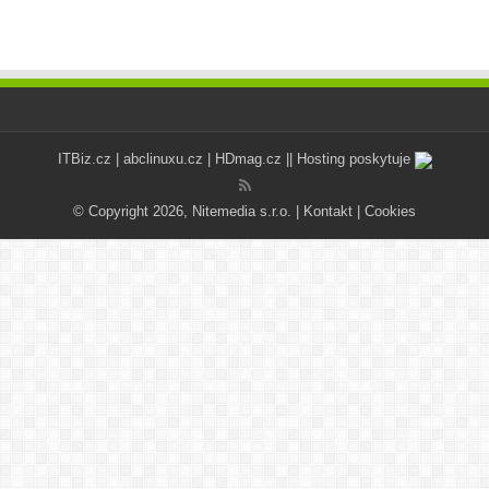
ITBiz.cz
|
abclinuxu.cz
|
HDmag.cz
|| Hosting poskytuje
© Copyright 2026, Nitemedia s.r.o. |
Kontakt
|
Cookies