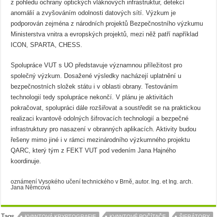
z pohledu ochrany optických vláknových infrastruktur, detekcí
anomálií a zvyšováním odolnosti datových sítí. Výzkum je
podporován zejména z národních projektů Bezpečnostního výzkumu
Ministerstva vnitra a evropských projektů, mezi něž patří například
ICON, SPARTA, CHESS.
Spolupráce VUT s UO představuje významnou příležitost pro
společný výzkum. Dosažené výsledky nacházejí uplatnění u
bezpečnostních složek státu i v oblasti obrany. Testováním
technologií tedy spolupráce nekončí. V plánu je aktivitách
pokračovat, spolupráci dále rozšiřovat a soustředit se na praktickou
realizaci kvantově odolných šifrovacích technologií a bezpečné
infrastruktury pro nasazení v obranných aplikacích. Aktivity budou
řešeny mimo jiné i v rámci mezinárodního výzkumného projektu
QARC, který tým z FEKT VUT pod vedením Jana Hajného
koordinuje.
oznámení Vysokého učení technického v Brně, autor. Ing. et Ing. arch.
Jana Němcová
Tags
KVANTOVÁ KRYPTOGRAFIE
KVANTOVÉ POČÍTAČE
ŠIFRÁTORY