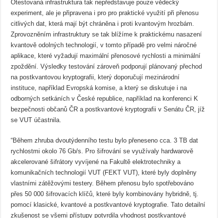
Otestovaná infrastruktura tak nepředstavuje pouze vědecký
experiment, ale je připravena i pro pro praktické využití při přenosu
citlivých dat, která mají být chráněna i proti kvantovým hrozbám.
Zprovozněním infrastruktury se tak blížíme k praktickému nasazení
kvantově odolných technologií, v tomto případě pro velmi náročné
aplikace, které vyžadují maximální přenosové rychlosti a minimální
zpoždění. Výsledky testování zároveň podporují plánovaný přechod
na postkvantovou kryptografii, který doporučují mezinárodní
instituce, například Evropská komise, a který se diskutuje i na
odborných setkáních v České republice, například na konferenci K
bezpečnosti občanů ČR a postkvantové kryptografii v Senátu ČR, jíž
se VUT účastnila.
“Během zhruba dvoutýdenního testu bylo přeneseno cca. 3 TB dat
rychlostmi okolo 76 Gb/s. Pro šifrování se využívaly hardwarově
akcelerované šifrátory vyvíjené na Fakultě elektrotechniky a
komunikačních technologií VUT (FEKT VUT), které byly doplněny
vlastními zátěžovými testery. Během přenosu bylo spotřebováno
přes 50 000 šifrovacích klíčů, které byly kombinovány hybridně, tj.
pomocí klasické, kvantové a postkvantové kryptografie. Tato detailní
zkušenost se všemi přístupy potvrdila vhodnost postkvantové