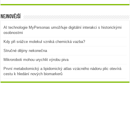
Nejnovější
AI technologie MyPersonas umožňuje digitální interakci s historickými
osobnostmi
Kdy při srážce molekul vzniká chemická vazba?
Stručné dějiny nekonečna
Mikroroboti mohou urychlit výrobu piva
První metabolomický a lipidomický atlas vzácného nádoru plic otevírá
cestu k hledání nových biomarkerů