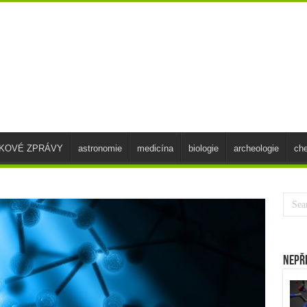
SKOVÉ ZPRÁVY
astronomie
medicína
biologie
archeologie
ch
Nepř