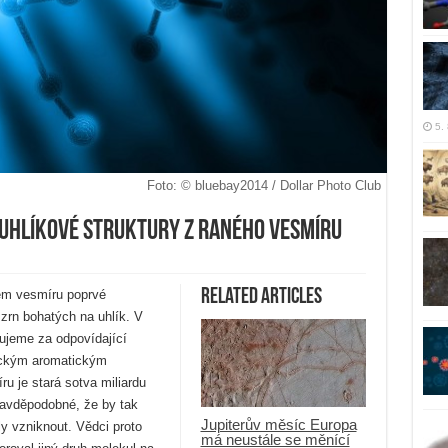
5.
Foto: © bluebay2014 / Dollar Photo Club
uhlíkové struktury z raného vesmíru
Related Articles
ém vesmíru poprvé
zrn bohatých na uhlík. V
ujeme za odpovídající
lickým aromatickým
u je stará sotva miliardu
ravděpodobné, že by tak
Jupiterův měsíc Europa
y vzniknout. Vědci proto
má neustále se měnící