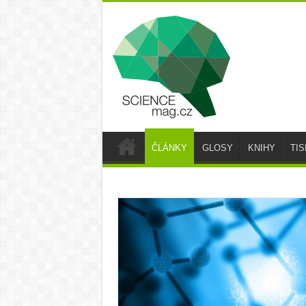
ČLÁNKY
GLOSY
KNIHY
TI