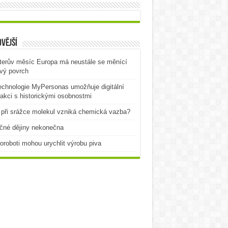
vější
terův měsíc Europa má neustále se měnící
vý povrch
echnologie MyPersonas umožňuje digitální
rakci s historickými osobnostmi
při srážce molekul vzniká chemická vazba?
čné dějiny nekonečna
oroboti mohou urychlit výrobu piva