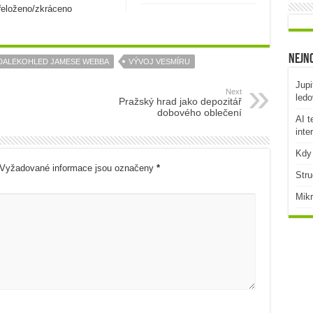
přeloženo/zkráceno
Nejno
DALEKOHLED JAMESE WEBBA
VÝVOJ VESMÍRU
Jupi
Next
ledo
Pražský hrad jako depozitář
dobového oblečení
AI t
inte
Kdy 
Vyžadované informace jsou označeny
*
Stru
Mikr