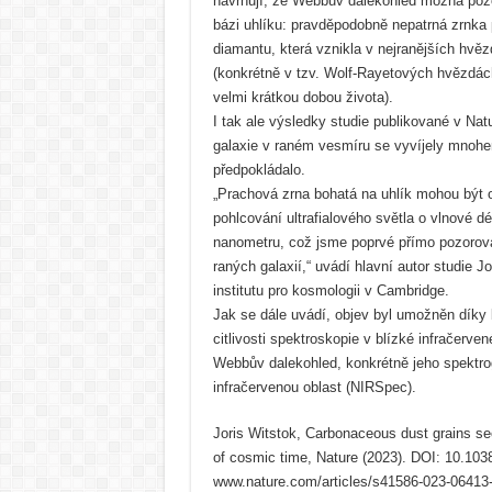
navrhují, že Webbův dalekohled možná pozo
bázi uhlíku: pravděpodobně nepatrná zrnka 
diamantu, která vznikla v nejranějších hv
(konkrétně v tzv. Wolf-Rayetových hvězdác
velmi krátkou dobou života).
I tak ale výsledky studie publikované v Nat
galaxie v raném vesmíru se vyvíjely mnohe
předpokládalo.
„Prachová zrna bohatá na uhlík mohou být o
pohlcování ultrafialového světla o vlnové d
nanometru, což jsme poprvé přímo pozorova
raných galaxií,“ uvádí hlavní autor studie J
institutu pro kosmologii v Cambridge.
Jak se dále uvádí, objev byl umožněn dík
citlivosti spektroskopie v blízké infračerven
Webbův dalekohled, konkrétně jeho spektrog
infračervenou oblast (NIRSpec).
Joris Witstok, Carbonaceous dust grains seen
of cosmic time, Nature (2023). DOI: 10.10
www.nature.com/articles/s41586-023-06413