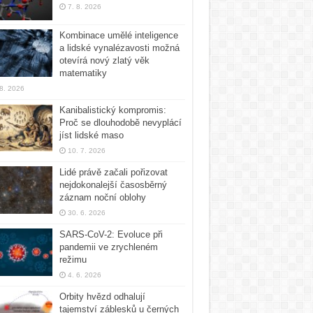
7. 8. 2026
Kombinace umělé inteligence
a lidské vynalézavosti možná
otevírá nový zlatý věk
matematiky
 8. 2026
Kanibalistický kompromis:
Proč se dlouhodobě nevyplácí
jíst lidské maso
10. 7. 2026
Lidé právě začali pořizovat
nejdokonalejší časosběrný
záznam noční oblohy
30. 6. 2026
SARS-CoV-2: Evoluce při
pandemii ve zrychleném
režimu
4. 6. 2026
Orbity hvězd odhalují
tajemství záblesků u černých