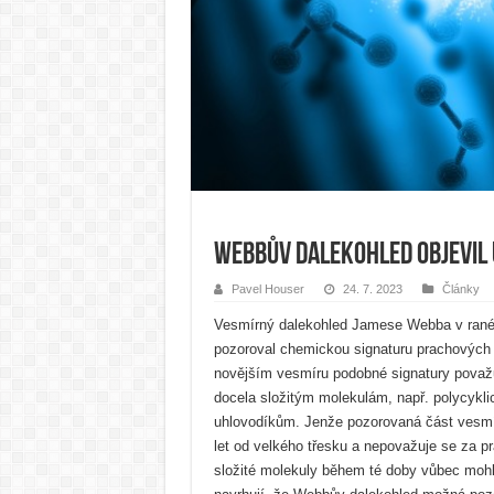
Webbův dalekohled objevil 
Pavel Houser
24. 7. 2023
Články
Vesmírný dalekohled Jamese Webba v ran
pozoroval chemickou signaturu prachových 
novějším vesmíru podobné signatury považ
docela složitým molekulám, např. polycyk
uhlovodíkům. Jenže pozorovaná část vesmír
let od velkého třesku a nepovažuje se za p
složité molekuly během té doby vůbec mohl