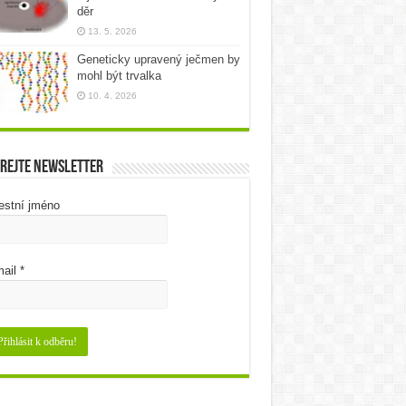
děr
13. 5. 2026
Geneticky upravený ječmen by
mohl být trvalka
10. 4. 2026
rejte newsletter
estní jméno
ail
*