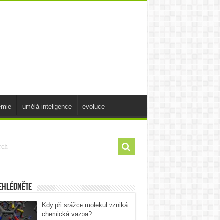
emie
umělá inteligence
evoluce
ehlédněte
Kdy při srážce molekul vzniká
chemická vazba?