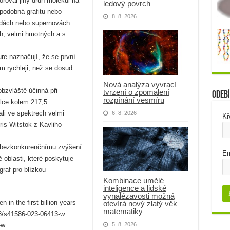
roval jiný druh molekul na
ledový povrch
podobná grafitu nebo
8. 8. 2026
ězdách nebo supernovách
h, velmi hmotných a s
ure naznačují, že se první
m rychleji, než se dosud
Nová analýza vyvrací
bzvláště účinná při
tvrzení o zpomalení
Odebí
rozpínání vesmíru
élce kolem 217,5
li ve spektrech velmi
6. 8. 2026
Kř
oris Witstok z Kavliho
y bezkonkurenčnímu zvýšení
Em
é oblasti, které poskytuje
raf pro blízkou
Kombinace umělé
inteligence a lidské
vynalézavosti možná
 in the first billion years
otevírá nový zlatý věk
matematiky
38/s41586-023-06413-w.
-w
5. 8. 2026