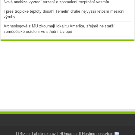
Nová analýza vyvrací tvrzení o zpomalení rozpínání vesmíru
I přes tropické teploty dosáhl Temelín druhé nejvyšší letošní měsíční
výroby
Archeologové z MU zkoumají lokalitu Amerika, zřejmě nejstarší
zemědělské osídlení ve střední Evropě
ITBiz.cz
|
abclinuxu.cz
|
HDmag.cz
|| Hosting poskytuje