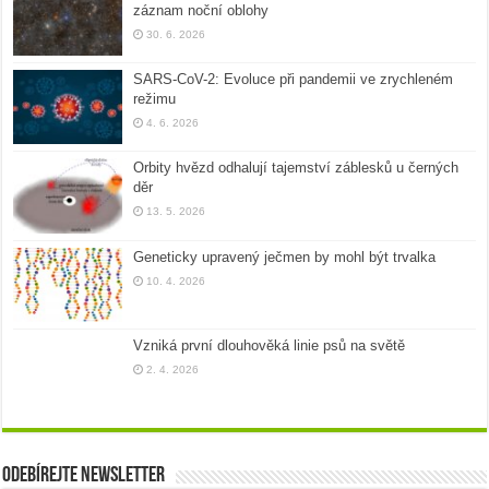
záznam noční oblohy
30. 6. 2026
SARS-CoV-2: Evoluce při pandemii ve zrychleném
režimu
4. 6. 2026
Orbity hvězd odhalují tajemství záblesků u černých
děr
13. 5. 2026
Geneticky upravený ječmen by mohl být trvalka
10. 4. 2026
Vzniká první dlouhověká linie psů na světě
2. 4. 2026
Odebírejte newsletter