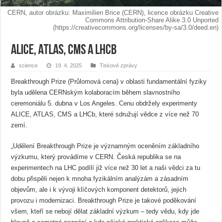
CERN, autor obrázku: Maximilien Brice (CERN), licence obrázku Creative
Commons Attribution-Share Alike 3.0 Unported
(https://creativecommons.org/licenses/by-sa/3.0/deed.en)
ALICE, ATLAS, CMS a LHCb
science
19. 4. 2025
Tiskové zprávy
Breakthrough Prize (Průlomová cena) v oblasti fundamentální fyziky
byla udělena CERNským kolaboracím během slavnostního
ceremoniálu 5. dubna v Los Angeles. Cenu obdržely experimenty
ALICE, ATLAS, CMS a LHCb, které sdružují vědce z více než 70
zemí.
„Udělení Breakthrough Prize je významným oceněním základního
výzkumu, který provádíme v CERN. Česká republika se na
experimentech na LHC podílí již více než 30 let a naši vědci za tu
dobu přispěli nejen k mnoha fyzikálním analýzám a zásadním
objevům, ale i k vývoji klíčových komponent detektorů, jejich
provozu i modernizaci. Breakthrough Prize je takové poděkování
všem, kteří se nebojí dělat základní výzkum – tedy vědu, kdy jde