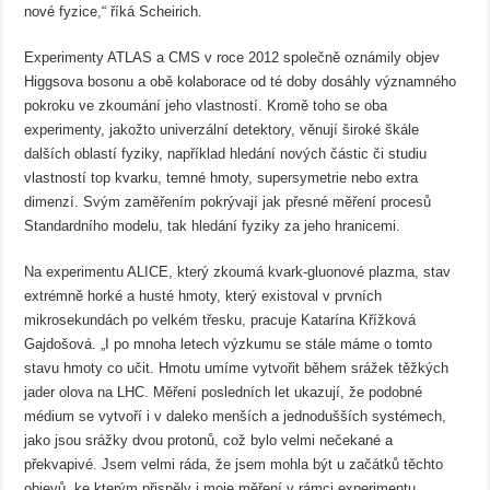
nové fyzice,“ říká Scheirich.
Experimenty ATLAS a CMS v roce 2012 společně oznámily objev
Higgsova bosonu a obě kolaborace od té doby dosáhly významného
pokroku ve zkoumání jeho vlastností. Kromě toho se oba
experimenty, jakožto univerzální detektory, věnují široké škále
dalších oblastí fyziky, například hledání nových částic či studiu
vlastností top kvarku, temné hmoty, supersymetrie nebo extra
dimenzí. Svým zaměřením pokrývají jak přesné měření procesů
Standardního modelu, tak hledání fyziky za jeho hranicemi.
Na experimentu ALICE, který zkoumá kvark-gluonové plazma, stav
extrémně horké a husté hmoty, který existoval v prvních
mikrosekundách po velkém třesku, pracuje Katarína Křížková
Gajdošová. „I po mnoha letech výzkumu se stále máme o tomto
stavu hmoty co učit. Hmotu umíme vytvořit během srážek těžkých
jader olova na LHC. Měření posledních let ukazují, že podobné
médium se vytvoří i v daleko menších a jednodušších systémech,
jako jsou srážky dvou protonů, což bylo velmi nečekané a
překvapivé. Jsem velmi ráda, že jsem mohla být u začátků těchto
objevů, ke kterým přispěly i moje měření v rámci experimentu