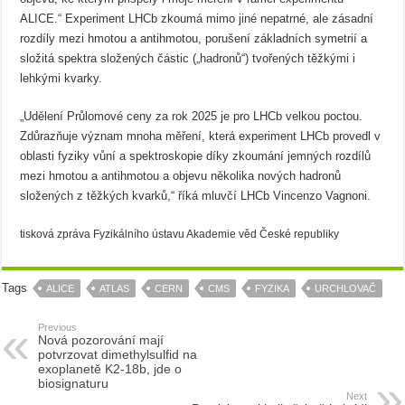
ALICE.“ Experiment LHCb zkoumá mimo jiné nepatrné, ale zásadní
rozdíly mezi hmotou a antihmotou, porušení základních symetrií a
složitá spektra složených částic („hadronů“) tvořených těžkými i
lehkými kvarky.
„Udělení Průlomové ceny za rok 2025 je pro LHCb velkou poctou.
Zdůrazňuje význam mnoha měření, která experiment LHCb provedl v
oblasti fyziky vůní a spektroskopie díky zkoumání jemných rozdílů
mezi hmotou a antihmotou a objevu několika nových hadronů
složených z těžkých kvarků,“ říká mluvčí LHCb Vincenzo Vagnoni.
tisková zpráva Fyzikálního ústavu Akademie věd České republiky
Tags
ALICE
ATLAS
CERN
CMS
FYZIKA
URCHLOVAČ
Previous
Nová pozorování mají
potvrzovat dimethylsulfid na
exoplanetě K2-18b, jde o
biosignaturu
Next