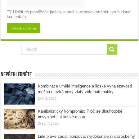
Uložit do prohlížeče jméno, e-mail a webovou stránku pro budoucí
komentáře.
Nepřehlédněte
Kombinace umělé inteligence a lidské vynalézavosti
možná otevírá nový zlatý věk matematiky
5. 8. 2026
Kanibalistický kompromis: Proč se dlouhodobě
nevyplácí jíst lidské maso
10. 7. 2026
Lidé právě začali pořizovat nejdokonalejší časosběrný