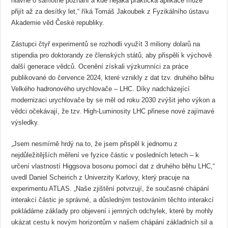
hlavně o samotné poznání a kde nějaká praktická aplikace může
přijít až za desítky let,“ říká Tomáš Jakoubek z Fyzikálního ústavu
Akademie věd České republiky.
Zástupci čtyř experimentů se rozhodli využít 3 miliony dolarů na
stipendia pro doktorandy ze členských států, aby přispěli k výchově
další generace vědců. Ocenění získali výzkumníci za práce
publikované do července 2024, které vznikly z dat tzv. druhého běhu
Velkého hadronového urychlovače – LHC. Díky nadcházející
modernizaci urychlovače by se měl od roku 2030 zvýšit jeho výkon a
vědci očekávají, že tzv. High-Luminosity LHC přinese nové zajímavé
výsledky.
„Jsem nesmírně hrdý na to, že jsem přispěl k jednomu z
nejdůležitějších měření ve fyzice částic v posledních letech – k
určení vlastností Higgsova bosonu pomocí dat z druhého běhu LHC,“
uvedl Daniel Scheirich z Univerzity Karlovy, který pracuje na
experimentu ATLAS. „Naše zjištění potvrzují, že současné chápání
interakcí částic je správné, a důsledným testováním těchto interakcí
pokládáme základy pro objevení i jemných odchylek, které by mohly
ukázat cestu k novým horizontům v našem chápání základních sil a