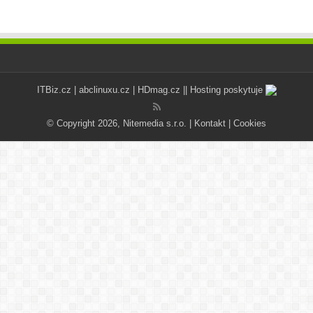
ITBiz.cz
|
abclinuxu.cz
|
HDmag.cz
|| Hosting poskytuje
© Copyright 2026, Nitemedia s.r.o. |
Kontakt
|
Cookies