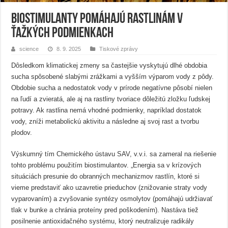
Biostimulanty pomáhajú rastlinám v
ťažkých podmienkach
science
8. 9. 2025
Tiskové zprávy
Dôsledkom klimatickej zmeny sa častejšie vyskytujú dlhé obdobia
sucha spôsobené slabými zrážkami a vyšším výparom vody z pôdy.
Obdobie sucha a nedostatok vody v prírode negatívne pôsobí nielen
na ľudí a zvieratá, ale aj na rastliny tvoriace dôležitú zložku ľudskej
potravy. Ak rastlina nemá vhodné podmienky, napríklad dostatok
vody, zníži metabolickú aktivitu a následne aj svoj rast a tvorbu
plodov.
Výskumný tím Chemického ústavu SAV, v.v.i. sa zameral na riešenie
tohto problému použitím biostimulantov. „Energia sa v krízových
situáciách presunie do obranných mechanizmov rastlín, ktoré si
vieme predstaviť ako uzavretie prieduchov (znižovanie straty vody
vyparovaním) a zvyšovanie syntézy osmolytov (pomáhajú udržiavať
tlak v bunke a chránia proteíny pred poškodením). Nastáva tiež
posilnenie antioxidačného systému, ktorý neutralizuje radikály