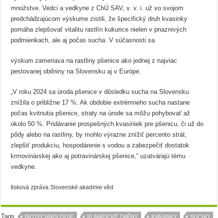
množstve. Vedci a vedkyne z ChÚ SAV, v. v. i. už vo svojom
predchádzajúcom výskume zistili, že špecifický druh kvasinky
pomáha zlepšovať vitalitu rastlín kukurice nielen v priaznivých
podmienkach, ale aj počas sucha. V súčasnosti sa
výskum zameriava na rastliny pšenice ako jednej z najviac
pestovanej obilniny na Slovensku aj v Európe.
„V roku 2024 sa úroda pšenice v dôsledku sucha na Slovensku
znížila o približne 17 %. Ak obdobie extrémneho sucha nastane
počas kvitnutia pšenice, straty na úrode sa môžu pohybovať až
okolo 50 %. Pridávanie prospešných kvasiniek pre pšenicu, či už do
pôdy alebo na rastliny, by mohlo výrazne znížiť percento strát,
zlepšiť produkciu, hospodárenie s vodou a zabezpečiť dostatok
krmovinárskej ako aj potravinárskej pšenice,“ uzatvárajú tému
vedkyne.
tisková zpráva Slovenské akadmie věd
Tags
BIOTECHNOLOGIE
KLIMATICKÉ ZMĚNY
KVASINKY
SUCHO