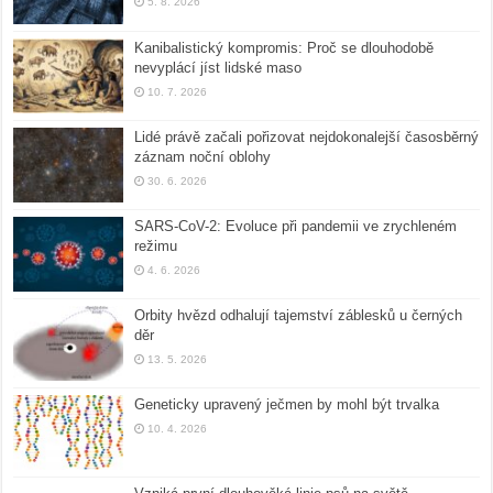
5. 8. 2026
Kanibalistický kompromis: Proč se dlouhodobě
nevyplácí jíst lidské maso
10. 7. 2026
Lidé právě začali pořizovat nejdokonalejší časosběrný
záznam noční oblohy
30. 6. 2026
SARS-CoV-2: Evoluce při pandemii ve zrychleném
režimu
4. 6. 2026
Orbity hvězd odhalují tajemství záblesků u černých
děr
13. 5. 2026
Geneticky upravený ječmen by mohl být trvalka
10. 4. 2026