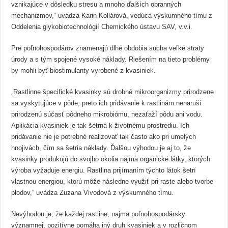
vznikajúce v dôsledku stresu a mnoho ďalších obranných
mechanizmov,“ uvádza Karin Kollárová, vedúca výskumného tímu z
Oddelenia glykobiotechnológií Chemického ústavu SAV, v.v.i.
Pre poľnohospodárov znamenajú dlhé obdobia sucha veľké straty
úrody a s tým spojené vysoké náklady. Riešením na tieto problémy
by mohli byť biostimulanty vyrobené z kvasiniek.
„Rastlinne špecifické kvasinky sú drobné mikroorganizmy prirodzene
sa vyskytujúce v pôde, preto ich pridávanie k rastlinám nenaruší
prirodzenú súčasť pôdneho mikrobiómu, nezaťaží pôdu ani vodu.
Aplikácia kvasiniek je tak šetrná k životnému prostrediu. Ich
pridávanie nie je potrebné realizovať tak často ako pri umelých
hnojivách, čím sa šetria náklady. Ďalšou výhodou je aj to, že
kvasinky produkujú do svojho okolia najmä organické látky, ktorých
výroba vyžaduje energiu. Rastlina prijímaním týchto látok šetrí
vlastnou energiou, ktorú môže následne využiť pri raste alebo tvorbe
plodov,“ uvádza Zuzana Vivodová z výskumného tímu.
Nevýhodou je, že každej rastline, najmä poľnohospodársky
významnej, pozitívne pomáha iný druh kvasiniek a v rozličnom