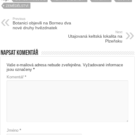
ZEMĚDĚLSTVÍ
Previous
Botanici objevili na Borneu dva
nové druhy hvězdnatek
Next
Utajovaná keltská lokalita na
Plzeňsku
Napsat komentář
Vaše e-mailová adresa nebude zveřejněna.
Vyžadované informace
jsou označeny
*
Komentář
*
Jméno
*