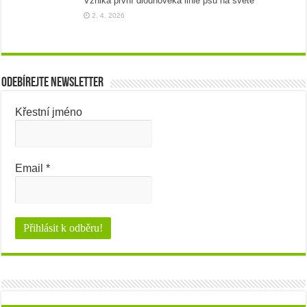
Vzniká první dlouhověká linie psů na světě
2. 4. 2026
Odebírejte newsletter
Křestní jméno
Email
*