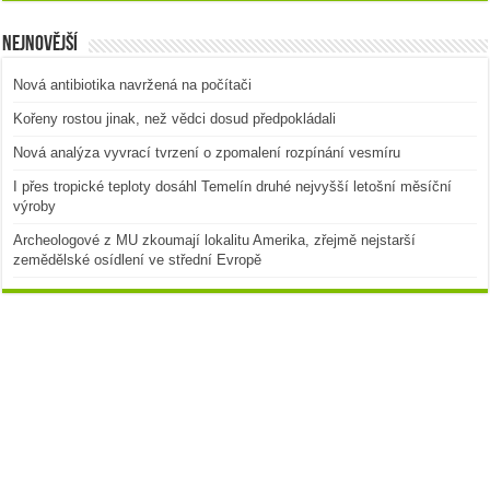
Nejnovější
Nová antibiotika navržená na počítači
Kořeny rostou jinak, než vědci dosud předpokládali
Nová analýza vyvrací tvrzení o zpomalení rozpínání vesmíru
I přes tropické teploty dosáhl Temelín druhé nejvyšší letošní měsíční
výroby
Archeologové z MU zkoumají lokalitu Amerika, zřejmě nejstarší
zemědělské osídlení ve střední Evropě