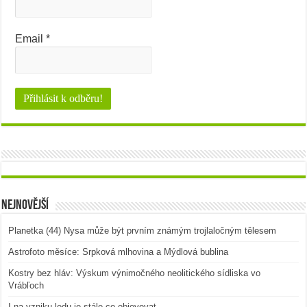
Email
*
Nejnovější
Planetka (44) Nysa může být prvním známým trojlaločným tělesem
Astrofoto měsíce: Srpková mlhovina a Mýdlová bublina
Kostry bez hláv: Výskum výnimočného neolitického sídliska vo
Vrábľoch
I na vzniku ledu je stále co objevovat