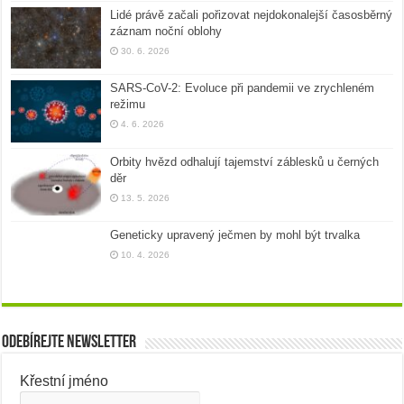
Lidé právě začali pořizovat nejdokonalejší časosběrný
záznam noční oblohy
30. 6. 2026
SARS-CoV-2: Evoluce při pandemii ve zrychleném
režimu
4. 6. 2026
Orbity hvězd odhalují tajemství záblesků u černých
děr
13. 5. 2026
Geneticky upravený ječmen by mohl být trvalka
10. 4. 2026
Odebírejte newsletter
Křestní jméno