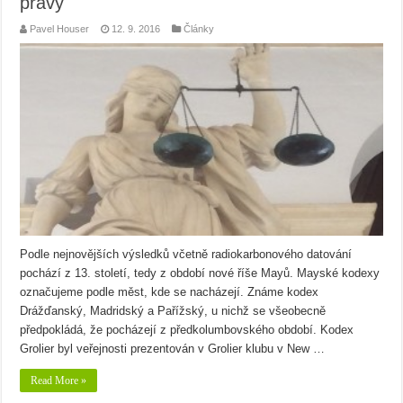
pravý
Pavel Houser
12. 9. 2016
Články
Podle nejnovějších výsledků včetně radiokarbonového datování
pochází z 13. století, tedy z období nové říše Mayů. Mayské kodexy
označujeme podle měst, kde se nacházejí. Známe kodex
Drážďanský, Madridský a Pařížský, u nichž se všeobecně
předpokládá, že pocházejí z předkolumbovského období. Kodex
Grolier byl veřejnosti prezentován v Grolier klubu v New …
Read More »