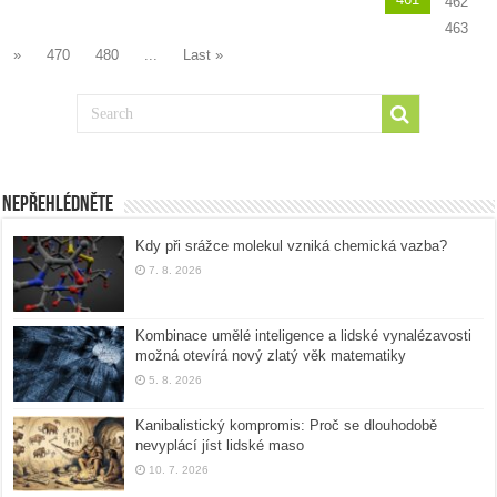
462
463
»
470
480
...
Last »
Nepřehlédněte
Kdy při srážce molekul vzniká chemická vazba?
7. 8. 2026
Kombinace umělé inteligence a lidské vynalézavosti
možná otevírá nový zlatý věk matematiky
5. 8. 2026
Kanibalistický kompromis: Proč se dlouhodobě
nevyplácí jíst lidské maso
10. 7. 2026