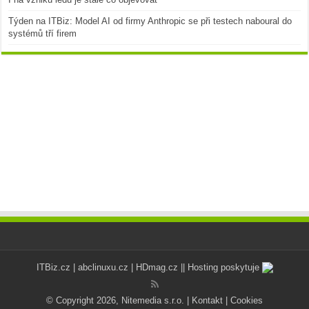
Týden na ITBiz: Model AI od firmy Anthropic se při testech naboural do
systémů tří firem
ITBiz.cz
|
abclinuxu.cz
|
HDmag.cz
|| Hosting poskytuje
© Copyright 2026, Nitemedia s.r.o. |
Kontakt
|
Cookies