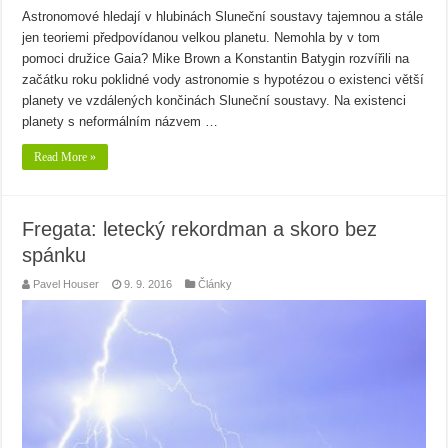
Astronomové hledají v hlubinách Sluneční soustavy tajemnou a stále
jen teoriemi předpovídanou velkou planetu. Nemohla by v tom
pomoci družice Gaia? Mike Brown a Konstantin Batygin rozvířili na
začátku roku poklidné vody astronomie s hypotézou o existenci větší
planety ve vzdálených končinách Sluneční soustavy. Na existenci
planety s neformálním názvem …
Read More »
Fregata: letecký rekordman a skoro bez
spánku
Pavel Houser
9. 9. 2016
Články