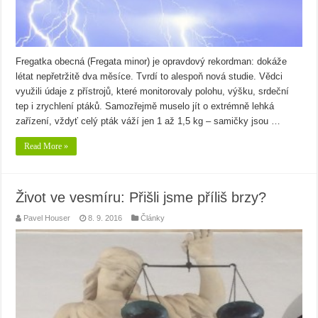
Fregatka obecná (Fregata minor) je opravdový rekordman: dokáže
létat nepřetržitě dva měsíce. Tvrdí to alespoň nová studie. Vědci
využili údaje z přístrojů, které monitorovaly polohu, výšku, srdeční
tep i zrychlení ptáků. Samozřejmě muselo jít o extrémně lehká
zařízení, vždyť celý pták váží jen 1 až 1,5 kg – samičky jsou …
Read More »
Život ve vesmíru: Přišli jsme příliš brzy?
Pavel Houser
8. 9. 2016
Články