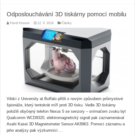
Odposlouchávání 3D tiskárny pomocí mobilu
Pavel Houser
12. 9. 2016
Články
Vědci z University at Buffalo přišli s novým způsobem průmyslové
špionáže, který tentokrát míří proti 3D tisku. Vedle 3D tiskárny
položili obyčejný telefon Nexus 5 se senzory – snímačem zvuku byl
Qualcomm WCD9320, elektromagnetický signál pak zaznamenával
Asahi Kasei 3D Magnetometer Sensor AK8963. Pomocí záznamu a
jeho analýzy pak výzkumníci …