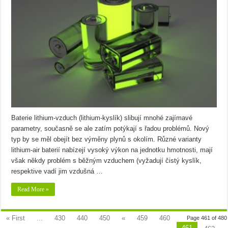
Baterie lithium-vzduch (lithium-kyslík) slibují mnohé zajímavé
parametry, současně se ale zatím potýkají s řadou problémů. Nový
typ by se měl obejít bez výměny plynů s okolím. Různé varianty
lithium-air baterií nabízejí vysoký výkon na jednotku hmotnosti, mají
však někdy problém s běžným vzduchem (vyžadují čistý kyslík,
respektive vadí jim vzdušná …
Read More »
« First
...
430
440
450
«
459
460
Page 461 of 480
461