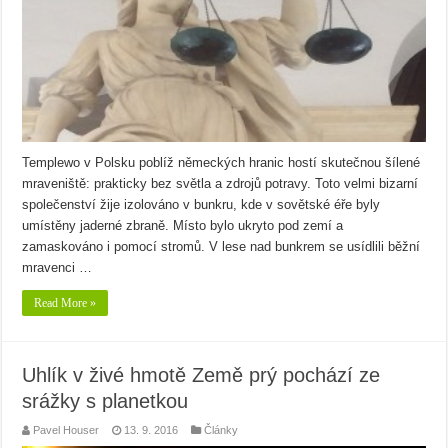
Templewo v Polsku poblíž německých hranic hostí skutečnou šílené
mraveniště: prakticky bez světla a zdrojů potravy. Toto velmi bizarní
společenství žije izolováno v bunkru, kde v sovětské éře byly
umístěny jaderné zbraně. Místo bylo ukryto pod zemí a
zamaskováno i pomocí stromů. V lese nad bunkrem se usídlili běžní
mravenci …
Read More »
Uhlík v živé hmotě Země prý pochází ze
srážky s planetkou
Pavel Houser
13. 9. 2016
Články