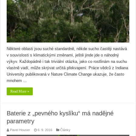
Některé oblasti jsou suché standardně, někde sucho častěji nastává
v souvislosti s klimatickými změnami, ještě jinde jde o náhodný
výkyv. Každopádně i tak triviální otázka, jako co rostlinám na suchu
vlastně vadí, může skrývat určitá překvapení. Práce vědců z Indiana
University publikovaná v Nature Climate Change ukazuje, že často
mnohem …
Read More »
Baterie z „pevného kyslíku“ má nadějné
parametry
Pavel Houser
6. 9. 2016
Články