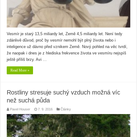
Vesmír je starý 13,5 miliardy let, Země 4,5 miliardy let. Není tedy
zdánlivě důvod, proč by vesmír nemohl být plný života nebo i
inteligence už dávno před vznikem Země. Nový pohled na věc tvrdí,
že naopak i dnes je z hlediska frekvence života ve vesmíru nejspíš
ještě příliš brzy. Avi …
Read More »
Rostliny stresuje suchý vzduch možná víc
než suchá půda
Pavel Houser
7. 9. 2016
Články