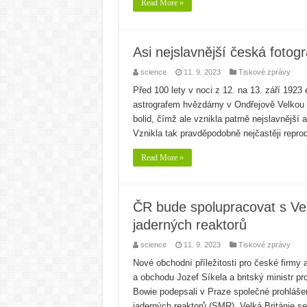
Read More »
Asi nejslavnější česká fotogr
science
11. 9. 2023
Tiskové zprávy
Před 100 lety v noci z 12. na 13. září 19
astrografem hvězdárny v Ondřejově Velkou 
bolid, čímž ale vznikla patrně nejslavnější 
Vznikla tak pravděpodobně nejčastěji rep
Read More »
ČR bude spolupracovat s Velk
jaderných reaktorů
science
11. 9. 2023
Tiskové zprávy
Nové obchodní příležitosti pro české firmy 
a obchodu Jozef Síkela a britský ministr pr
Bowie podepsali v Praze společné prohlášení
jaderných reaktorů (SMR). Velká Británie s