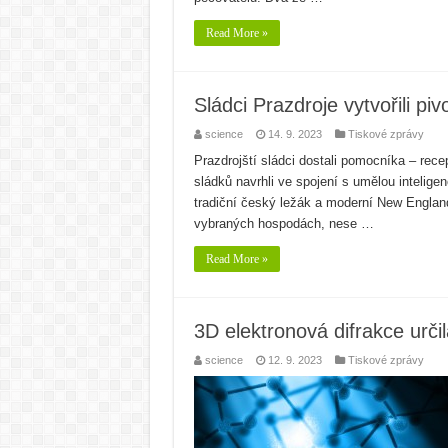
Read More »
Sládci Prazdroje vytvořili pi
science
14. 9. 2023
Tiskové zprávy
Prazdrojští sládci dostali pomocníka – rec
sládků navrhli ve spojení s umělou intelige
tradiční český ležák a moderní New England
vybraných hospodách, nese …
Read More »
3D elektronová difrakce urči
science
12. 9. 2023
Tiskové zprávy