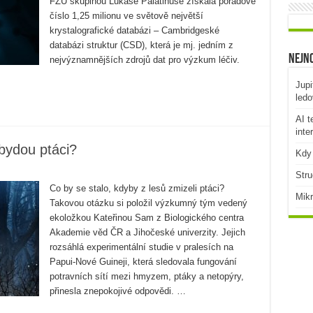
FZU skupinou Lukáše Palatinuse získala pořadové
číslo 1,25 milionu ve světově největší
krystalografické databázi – Cambridgeské
databázi struktur (CSD), která je mj. jedním z
Nejno
nejvýznamnějších zdrojů dat pro výzkum léčiv.
Jupi
ledo
AI t
inte
ubydou ptáci?
Kdy 
Stru
Co by se stalo, kdyby z lesů zmizeli ptáci?
Mikr
Takovou otázku si položil výzkumný tým vedený
ekoložkou Kateřinou Sam z Biologického centra
Akademie věd ČR a Jihočeské univerzity. Jejich
rozsáhlá experimentální studie v pralesích na
Papui-Nové Guineji, která sledovala fungování
potravních sítí mezi hmyzem, ptáky a netopýry,
přinesla znepokojivé odpovědi. …