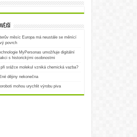
vější
terův měsíc Europa má neustále se měnící
vý povrch
echnologie MyPersonas umožňuje digitální
rakci s historickými osobnostmi
při srážce molekul vzniká chemická vazba?
čné dějiny nekonečna
oroboti mohou urychlit výrobu piva