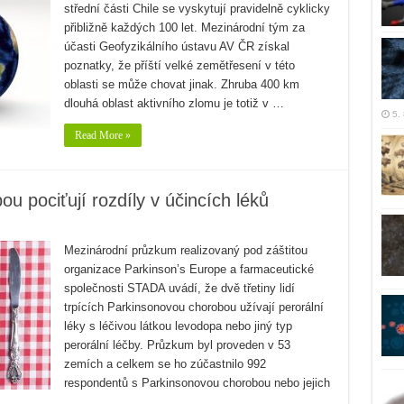
střední části Chile se vyskytují pravidelně cyklicky
přibližně každých 100 let. Mezinárodní tým za
účasti Geofyzikálního ústavu AV ČR získal
poznatky, že příští velké zemětřesení v této
oblasti se může chovat jinak. Zhruba 400 km
dlouhá oblast aktivního zlomu je totiž v …
5.
Read More »
u pociťují rozdíly v účincích léků
Mezinárodní průzkum realizovaný pod záštitou
organizace Parkinson’s Europe a farmaceutické
společnosti STADA uvádí, že dvě třetiny lidí
trpících Parkinsonovou chorobou užívají perorální
léky s léčivou látkou levodopa nebo jiný typ
perorální léčby. Průzkum byl proveden v 53
zemích a celkem se ho zúčastnilo 992
respondentů s Parkinsonovou chorobou nebo jejich