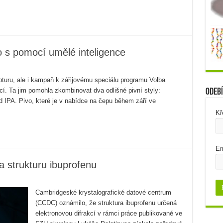
vo s pomocí umělé inteligence
epturu, ale i kampaň k zářijovému speciálu programu Volba
ncí. Ta jim pomohla zkombinovat dva odlišné pivní styly:
Odebí
 IPA. Pivo, které je v nabídce na čepu během září ve
Kř
Em
la strukturu ibuprofenu
Cambridgeské krystalografické datové centrum
(CCDC) oznámilo, že struktura ibuprofenu určená
elektronovou difrakcí v rámci práce publikované ve