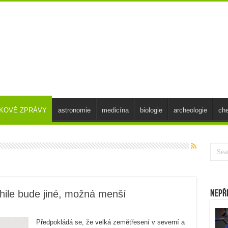
SKOVÉ ZPRÁVY
astronomie
medicína
biologie
archeologie
ch
Chile bude jiné, možná menší
Nepř
Předpokládá se, že velká zemětřesení v severní a