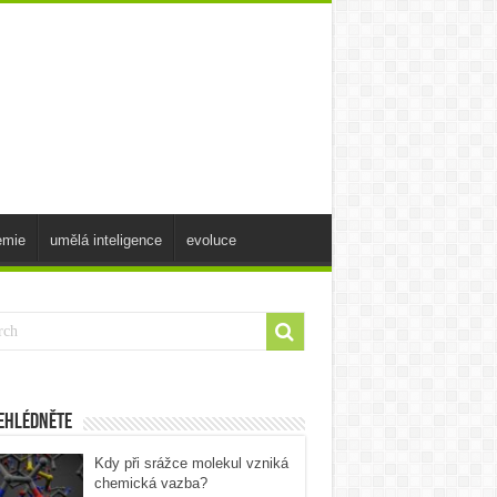
emie
umělá inteligence
evoluce
ehlédněte
Kdy při srážce molekul vzniká
chemická vazba?