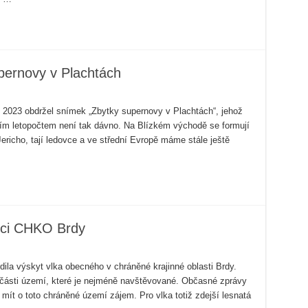
pernovy v Plachtách
n 2023 obdržel snímek „Zbytky supernovy v Plachtách“, jehož
ším letopočtem není tak dávno. Na Blízkém východě se formují
ericho, tají ledovce a ve střední Evropě máme stále ještě
rdci CHKO Brdy
dila výskyt vlka obecného v chráněné krajinné oblasti Brdy.
í části území, které je nejméně navštěvované. Občasné zprávy
i mít o toto chráněné území zájem. Pro vlka totiž zdejší lesnatá