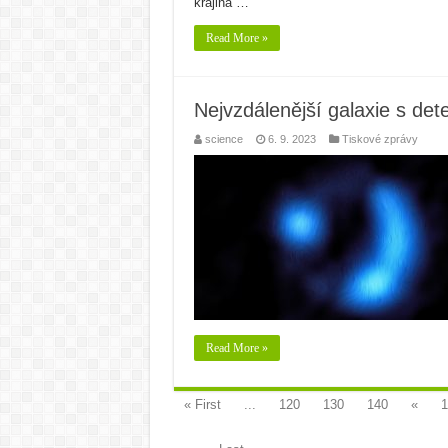
krajina …
Read More »
Nejvzdálenější galaxie s d
science
6. 9. 2023
Tiskové zprávy
Read More »
« First
...
120
130
140
«
1