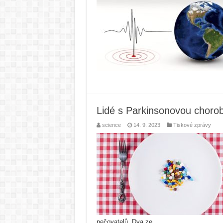
Lidé s Parkinsonovou chorobo
science
14. 9. 2023
Tiskové zprávy
pečovatelů. Dva ze …