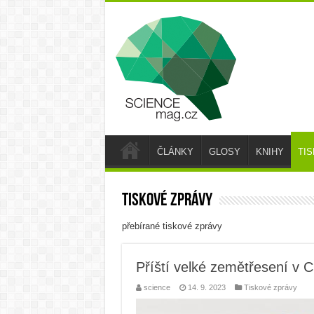
ČLÁNKY
GLOSY
KNIHY
TI
Tiskové zprávy
přebírané tiskové zprávy
Příští velké zemětřesení v 
science
14. 9. 2023
Tiskové zprávy