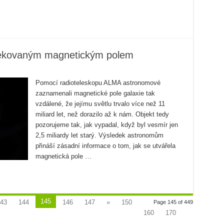
etekovaným magnetickým polem
Pomocí radioteleskopu ALMA astronomové
zaznamenali magnetické pole galaxie tak
vzdálené, že jejímu světlu trvalo více než 11
miliard let, než dorazilo až k nám. Objekt tedy
pozorujeme tak, jak vypadal, když byl vesmír jen
2,5 miliardy let starý. Výsledek astronomům
přináší zásadní informace o tom, jak se utvářela
magnetická pole …
145
43
144
146
147
»
150
Page 145 of 449
160
170