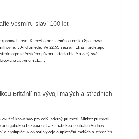
afie vesmíru slaví 100 let
23 exponoval Josef Klepešta na skleněnou desku 8palcovým
mlhovinu v Andromedě. Ve 22:55 záznam zkazil prolétající
astrofotografie českého původu, která obletěla celý svět.
rodukovaná astronomická …
ou Británií na vývoji malých a středních
a využití know-how pro celý jaderný průmysl. Ministr průmyslu
o energetickou bezpečnost a klimatickou neutralitu Andrew
 o spolupráci v oblasti vývoje a uplatnění malých a středních
e …