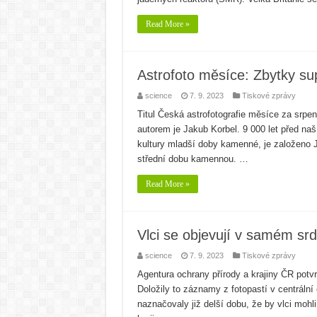
Read More »
Astrofoto měsíce: Zbytky su
science
7. 9. 2023
Tiskové zprávy
Titul Česká astrofotografie měsíce za srpe
autorem je Jakub Korbel. 9 000 let před na
kultury mladší doby kamenné, je založeno J
střední dobu kamennou. …
Read More »
Vlci se objevují v samém s
science
7. 9. 2023
Tiskové zprávy
Agentura ochrany přírody a krajiny ČR potvr
Doložily to záznamy z fotopastí v centráln
naznačovaly již delší dobu, že by vlci mohl