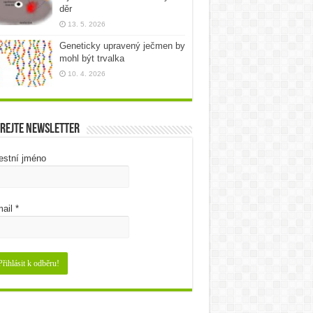
děr
13. 5. 2026
Geneticky upravený ječmen by
mohl být trvalka
10. 4. 2026
rejte newsletter
estní jméno
ail
*