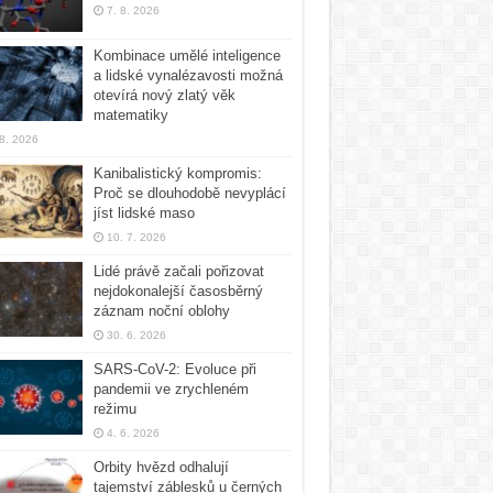
7. 8. 2026
Kombinace umělé inteligence
a lidské vynalézavosti možná
otevírá nový zlatý věk
matematiky
 8. 2026
Kanibalistický kompromis:
Proč se dlouhodobě nevyplácí
jíst lidské maso
10. 7. 2026
Lidé právě začali pořizovat
nejdokonalejší časosběrný
záznam noční oblohy
30. 6. 2026
SARS-CoV-2: Evoluce při
pandemii ve zrychleném
režimu
4. 6. 2026
Orbity hvězd odhalují
tajemství záblesků u černých