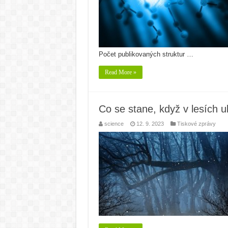
Počet publikovaných struktur …
Read More »
Co se stane, když v lesích 
science
12. 9. 2023
Tiskové zprávy