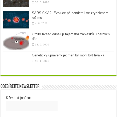
30. 6. 2026
SARS-CoV-2: Evoluce při pandemii ve zrychleném
režimu
4. 6. 2026
Orbity hvězd odhalují tajemství záblesků u černých
děr
13. 5. 2026
Geneticky upravený ječmen by mohl být trvalka
10. 4. 2026
Odebírejte newsletter
Křestní jméno