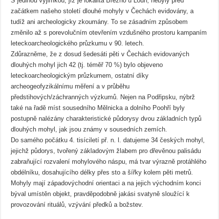
S jedinou výjimkou, jíž je lokalita Březno u Loun, nebyly před
začátkem našeho století dlouhé mohyly v Čechách evidovány, a
tudíž ani archeologicky zkoumány. To se zásadním způsobem
změnilo až s porevolučním otevřením vzdušného prostoru kampaním
leteckoarcheologického průzkumu v 90. letech.
Zdůrazněme, že z dosud šedesáti pěti v Čechách evidovaných
dlouhých mohyl jich 42 (tj. téměř 70 %) bylo objeveno
leteckoarcheologickým průzkumem, ostatní díky
archeogeofyzikálnímu měření a v průběhu
předstihových/záchranných výzkumů. Nejen na Podřipsku, nýbrž
také na řadě míst sousedního Mělnicka a dolního Poohří byly
postupně nalézány charakteristické půdorysy dvou základních typů
dlouhých mohyl, jak jsou známy v sousedních zemích.
Do samého počátku 4. tisíciletí př. n. l. datujeme 34 českých mohyl,
jejichž půdorys, tvořený základovým žlabem pro dřevěnou palisádu
zabraňující rozvalení mohylového náspu, má tvar výrazně protáhlého
obdélníku, dosahujícího délky přes sto a šířky kolem pěti metrů.
Mohyly mají západovýchodní orientaci a na jejich východním konci
býval umístěn objekt, pravděpodobně jakási svatyně sloužící k
provozování rituálů, vzývání předků a božstev.