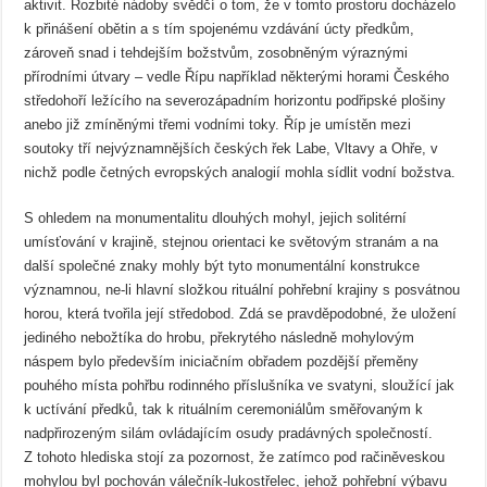
aktivit. Rozbité nádoby svědčí o tom, že v tomto prostoru docházelo
k přinášení obětin a s tím spojenému vzdávání úcty předkům,
zároveň snad i tehdejším božstvům, zosobněným výraznými
přírodními útvary – vedle Řípu například některými horami Českého
středohoří ležícího na severozápadním horizontu podřipské plošiny
anebo již zmíněnými třemi vodními toky. Říp je umístěn mezi
soutoky tří nejvýznamnějších českých řek Labe, Vltavy a Ohře, v
nichž podle četných evropských analogií mohla sídlit vodní božstva.
S ohledem na monumentalitu dlouhých mohyl, jejich solitérní
umísťování v krajině, stejnou orientaci ke světovým stranám a na
další společné znaky mohly být tyto monumentální konstrukce
významnou, ne-li hlavní složkou rituální pohřební krajiny s posvátnou
horou, která tvořila její středobod. Zdá se pravděpodobné, že uložení
jediného nebožtíka do hrobu, překrytého následně mohylovým
náspem bylo především iniciačním obřadem pozdější přeměny
pouhého místa pohřbu rodinného příslušníka ve svatyni, sloužící jak
k uctívání předků, tak k rituálním ceremoniálům směřovaným k
nadpřirozeným silám ovládajícím osudy pradávných společností.
Z tohoto hlediska stojí za pozornost, že zatímco pod račiněveskou
mohylou byl pochován válečník-lukostřelec, jehož pohřební výbavu