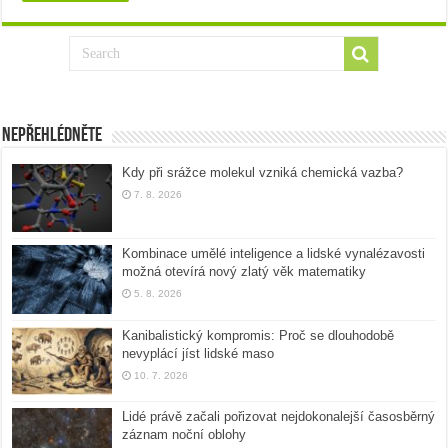
Nepřehlédněte
Kdy při srážce molekul vzniká chemická vazba?
7. 8. 2026
Kombinace umělé inteligence a lidské vynalézavosti
možná otevírá nový zlatý věk matematiky
5. 8. 2026
Kanibalistický kompromis: Proč se dlouhodobě
nevyplácí jíst lidské maso
10. 7. 2026
Lidé právě začali pořizovat nejdokonalejší časosběrný
záznam noční oblohy