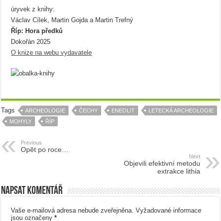
úryvek z knihy:
Václav Cílek, Martin Gojda a Martin Trefný
Říp: Hora předků
Dokořán 2025
O knize na webu vydavatele
Tags
ARCHEOLOGIE
ČECHY
ENEOLIT
LETECKÁ ARCHEOLOGIE
MOHYLY
ŘÍP
Previous
Opět po roce…
Next
Objevili efektivní metodu
extrakce lithia
Napsat komentář
Vaše e-mailová adresa nebude zveřejněna.
Vyžadované informace
jsou označeny
*