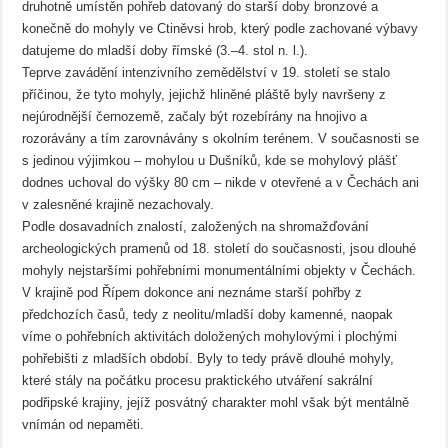
druhotně umístěn pohřeb datovaný do starší doby bronzové a
konečně do mohyly ve Ctiněvsi hrob, který podle zachované výbavy
datujeme do mladší doby římské (3.–4. stol n. l.).
Teprve zavádění intenzivního zemědělství v 19. století se stalo
příčinou, že tyto mohyly, jejichž hliněné pláště byly navršeny z
nejúrodnější černozemě, začaly být rozebírány na hnojivo a
rozorávány a tím zarovnávány s okolním terénem. V současnosti se
s jedinou výjimkou – mohylou u Dušníků, kde se mohylový plášť
dodnes uchoval do výšky 80 cm – nikde v otevřené a v Čechách ani
v zalesněné krajině nezachovaly.
Podle dosavadních znalostí, založených na shromažďování
archeologických pramenů od 18. století do současnosti, jsou dlouhé
mohyly nejstaršími pohřebními monumentálními objekty v Čechách.
V krajině pod Řípem dokonce ani neznáme starší pohřby z
předchozích časů, tedy z neolitu/mladší doby kamenné, naopak
víme o pohřebních aktivitách doložených mohylovými i plochými
pohřebišti z mladších období. Byly to tedy právě dlouhé mohyly,
které stály na počátku procesu praktického utváření sakrální
podřipské krajiny, jejíž posvátný charakter mohl však být mentálně
vnímán od nepaměti.