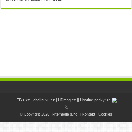
cestu k hledání nových biomarkerů
ITBiz.cz
|
abclinuxu.cz
|
HDmag.cz
|| Hosting poskytuje
© Copyright 2026, Nitemedia s.r.o. |
Kontakt
|
Cookies