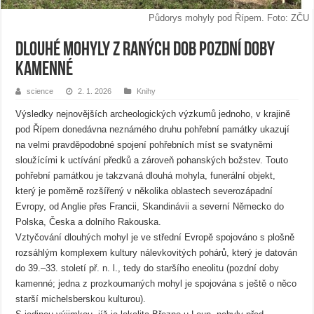
Půdorys mohyly pod Řípem. Foto: ZČU
Dlouhé mohyly z raných dob pozdní doby
kamenné
science
2. 1. 2026
Knihy
Výsledky nejnovějších archeologických výzkumů jednoho, v krajině
pod Řípem donedávna neznámého druhu pohřební památky ukazují
na velmi pravděpodobné spojení pohřebních míst se svatyněmi
sloužícími k uctívání předků a zároveň pohanských božstev. Touto
pohřební památkou je takzvaná dlouhá mohyla, funerální objekt,
který je poměrně rozšířený v několika oblastech severozápadní
Evropy, od Anglie přes Francii, Skandinávii a severní Německo do
Polska, Česka a dolního Rakouska.
Vztyčování dlouhých mohyl je ve střední Evropě spojováno s plošně
rozsáhlým komplexem kultury nálevkovitých pohárů, který je datován
do 39.–33. století př. n. l., tedy do staršího eneolitu (pozdní doby
kamenné; jedna z prozkoumaných mohyl je spojována s ještě o něco
starší michelsberskou kulturou).