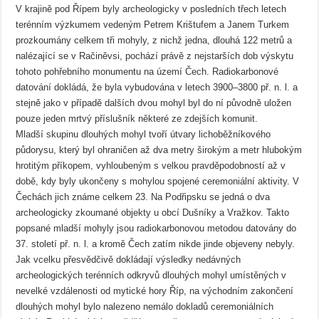
V krajině pod Řípem byly archeologicky v posledních třech letech
terénním výzkumem vedeným Petrem Krištufem a Janem Turkem
prozkoumány celkem tři mohyly, z nichž jedna, dlouhá 122 metrů a
nalézající se v Račiněvsi, pochází právě z nejstarších dob výskytu
tohoto pohřebního monumentu na území Čech. Radiokarbonové
datování dokládá, že byla vybudována v letech 3900–3800 př. n. l. a
stejně jako v případě dalších dvou mohyl byl do ní původně uložen
pouze jeden mrtvý příslušník některé ze zdejších komunit.
Mladší skupinu dlouhých mohyl tvoří útvary lichoběžníkového
půdorysu, který byl ohraničen až dva metry širokým a metr hlubokým
hrotitým příkopem, vyhloubeným s velkou pravděpodobností až v
době, kdy byly ukončeny s mohylou spojené ceremoniální aktivity. V
Čechách jich známe celkem 23. Na Podřipsku se jedná o dva
archeologicky zkoumané objekty u obcí Dušníky a Vražkov. Takto
popsané mladší mohyly jsou radiokarbonovou metodou datovány do
37. století př. n. l. a kromě Čech zatím nikde jinde objeveny nebyly.
Jak vcelku přesvědčivě dokládají výsledky nedávných
archeologických terénních odkryvů dlouhých mohyl umístěných v
nevelké vzdálenosti od mytické hory Říp, na východním zakončení
dlouhých mohyl bylo nalezeno nemálo dokladů ceremoniálních