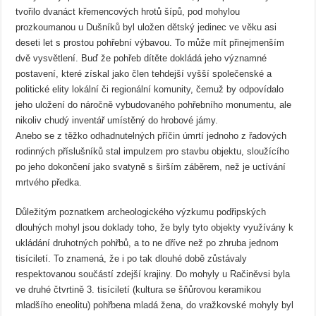
tvořilo dvanáct křemencových hrotů šípů, pod mohylou
prozkoumanou u Dušníků byl uložen dětský jedinec ve věku asi
deseti let s prostou pohřební výbavou. To může mít přinejmenším
dvě vysvětlení. Buď že pohřeb dítěte dokládá jeho významné
postavení, které získal jako člen tehdejší vyšší společenské a
politické elity lokální či regionální komunity, čemuž by odpovídalo
jeho uložení do náročně vybudovaného pohřebního monumentu, ale
nikoliv chudý inventář umístěný do hrobové jámy.
Anebo se z těžko odhadnutelných příčin úmrtí jednoho z řadových
rodinných příslušníků stal impulzem pro stavbu objektu, sloužícího
po jeho dokončení jako svatyně s širším záběrem, než je uctívání
mrtvého předka.
Důležitým poznatkem archeologického výzkumu podřipských
dlouhých mohyl jsou doklady toho, že byly tyto objekty využívány k
ukládání druhotných pohřbů, a to ne dříve než po zhruba jednom
tisíciletí. To znamená, že i po tak dlouhé době zůstávaly
respektovanou součástí zdejší krajiny. Do mohyly u Račiněvsi byla
ve druhé čtvrtině 3. tisíciletí (kultura se šňůrovou keramikou
mladšího eneolitu) pohřbena mladá žena, do vražkovské mohyly byl