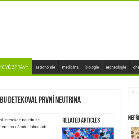
SKOVÉ ZPRÁVY
astronomie
medicína
biologie
archeologie
ch
bu detekoval první neutrina
y
Nepř
Related Articles
 interakce neutrin ze
rmiho národní laboratoři