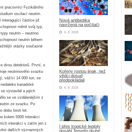
ní pracovníci Fyzikálního
tudium oscilací neutrin.
Nová antibiotika
nteragující částice již
navržená na počítači
 schopnost měnit svůj typ,
6. 8. 2026
í typy neutrin – neutrino
 schopnost neutrin během
ležitější otázky současné
e dvou detektorů. První, o
Kořeny rostou jinak, než
droje neutrinového svazku
vědci dosud
, vážící 14 000 tun, se
předpokládali
r nedaleko kanadské
6. 8. 2026
 ve výstavbě a jejich
řilo se ve vzdálenějším z
eutrin ze svazku. Po
 dobu šesti let.
o kolem 5000 interakcí
ních interakcí v zatím jen z
I přes tropické teploty
zvěst dalších významných
dosáhl Temelín druhé