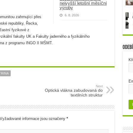
nejvyšší letošní měsíční
výroby
6. 8. 2026
munitou zahrnující přes
eské republiky, Řecka,
častní fyzikové z
ikální fakulty UK a Fakulty jaderného a fyzikálního
vána z programu INGO II MŠMT.
Odebí
Kř
TRINA
Em
Next
Optická vlákna zabudovaná do
textilních struktur
Vyžadované informace jsou označeny
*