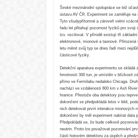
Široké mezinárodní spolupráce se též účast
ústavu AV ČR. Experiment se zaměřuje na s
Tyto všudypřítomné a zároveň velmi vzácně i
řadu let přitahují pozornost fyziků pro svoji
tzv. oscilovat. V přírodě existují tři základn
elektronové, mionové a taonové. Přirozená
letu měnit svůj typ se dnes řadí mezi nejdů
částicové fyziky.
Detekční aparatura experimentu se skládá z
hmotnosti 300 tun, je umístěn v blízkosti z
přímo ve Fermilabu nedaleko Chicaga. Druhý
nachází ve vzdálenosti 800 km v Ash Rive
hranice. Přestože oba detektory jsou teprve
dokončení se předpokládá letos v létě, poda
nich detekovat první interakce mionových n
dokončení by měl experiment nabírat data po
Předpokládá se, že bude celkově pozorován
neutrin. Proto lze považovat pozorování prv
části hotovém detektoru za úspěch a před