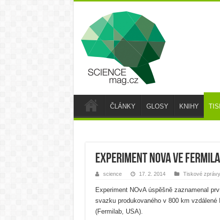
ČLÁNKY
GLOSY
KNIHY
TI
Experiment NOvA ve Fermila
science
17. 2. 2014
Tiskové zpráv
Experiment NOvA úspěšně zaznamenal první
svazku produkovaného v 800 km vzdálené Fe
(Fermilab, USA).