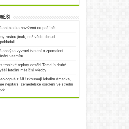
vější
 antibiotika navržená na počítači
ny rostou jinak, než vědci dosud
pokládali
 analýza vyvrací tvrzení o zpomalení
ínání vesmíru
es tropické teploty dosáhl Temelín druhé
yšší letošní měsíční výroby
eologové z MU zkoumají lokalitu Amerika,
mě nejstarší zemědělské osídlení ve střední
opě