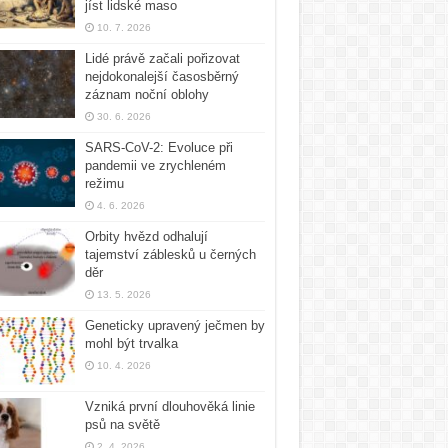
jíst lidské maso
10. 7. 2026
Lidé právě začali pořizovat
nejdokonalejší časosběrný
záznam noční oblohy
30. 6. 2026
SARS-CoV-2: Evoluce při
pandemii ve zrychleném
režimu
4. 6. 2026
Orbity hvězd odhalují
tajemství záblesků u černých
děr
13. 5. 2026
Geneticky upravený ječmen by
mohl být trvalka
10. 4. 2026
Vzniká první dlouhověká linie
psů na světě
2. 4. 2026