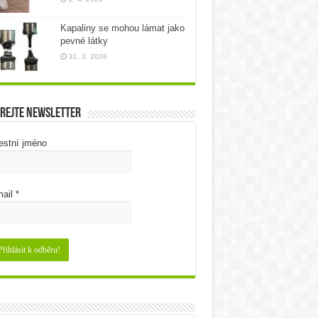
Kapaliny se mohou lámat jako
pevné látky
31. 3. 2026
rejte newsletter
estní jméno
ail
*