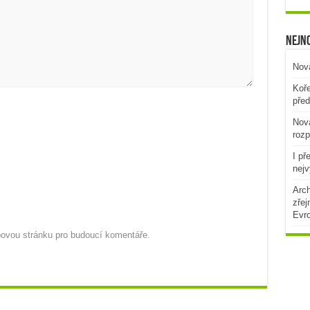
Nejno
Nová
Koře
před
Nová
rozp
I př
nejv
Arch
zřej
Evr
ebovou stránku pro budoucí komentáře.