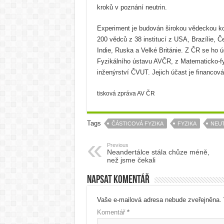
kroků v poznání neutrin.
Experiment je budován širokou vědeckou ko
200 vědců z 38 institucí z USA, Brazílie, Č
Indie, Ruska a Velké Británie. Z ČR se ho ú
Fyzikálního ústavu AVČR, z Matematicko-fyz
inženýrství ČVUT. Jejich účast je financo
tisková zpráva AV ČR
Tags
ČÁSTICOVÁ FYZIKA
FYZIKA
NEU
Previous
Neandertálce stála chůze méně,
než jsme čekali
Napsat komentář
Vaše e-mailová adresa nebude zveřejněna.
Komentář
*