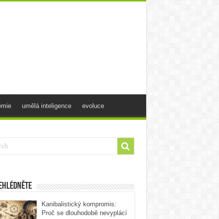
emie
umělá inteligence
evoluce
ehlédněte
Kanibalistický kompromis:
Proč se dlouhodobě nevyplácí