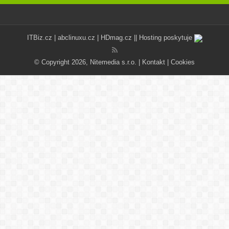
ITBiz.cz
|
abclinuxu.cz
|
HDmag.cz
|| Hosting poskytuje
© Copyright 2026, Nitemedia s.r.o. |
Kontakt
|
Cookies