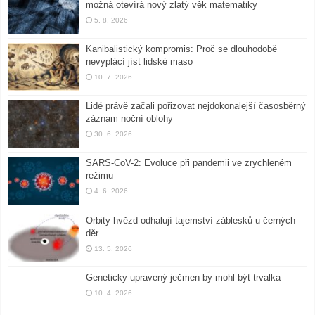
možná otevírá nový zlatý věk matematiky
5. 8. 2026
Kanibalistický kompromis: Proč se dlouhodobě
nevyplácí jíst lidské maso
10. 7. 2026
Lidé právě začali pořizovat nejdokonalejší časosběrný
záznam noční oblohy
30. 6. 2026
SARS-CoV-2: Evoluce při pandemii ve zrychleném
režimu
4. 6. 2026
Orbity hvězd odhalují tajemství záblesků u černých
děr
13. 5. 2026
Geneticky upravený ječmen by mohl být trvalka
10. 4. 2026