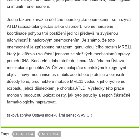
či imunitní onemocnění.
Jedno takové závažné dědičné neurologické onemocnění se nazývá
ATLD (ataxia-telangiectasia-like disorder). Kromě narušené
koordinace pohybu trpí postižení jedinci především zvýšenou
náchylností k nádorovým onemocněním. Je známo, že toto
onemocnění je způsobeno mutacemi genu kódujícího protein MRE11,
který je klíčovou součástí jednoho ze složitých mechanismů opravy
poruch DNA. Badatelé z laboratoře dr. Libora Macůrka na Ústavu
molekulární genetiky AV ČR ve spolupráci s britskými kolegy nyní
objevili nový mechanismus stabilizace tohoto proteinu a objasnili
důvody toho, proč některé mutace MRE11 vedou k jeho rychlému
rozpadu, jehož důsledkem je choroba ATLD. Výsledky této práce
mohou v budoucnu ukázat cesty, jak tyto poruchy alespoň částečně
farmakologicky napravovat.
tisková zpráva Ústavu molekulární genetiky AV ČR
Tags
GENETIKA
MEDICÍNA