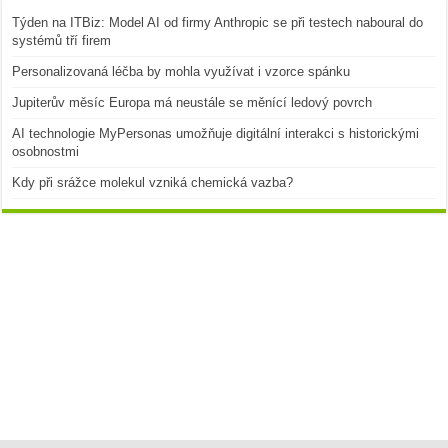
Týden na ITBiz: Model AI od firmy Anthropic se při testech naboural do
systémů tří firem
Personalizovaná léčba by mohla využívat i vzorce spánku
Jupiterův měsíc Europa má neustále se měnící ledový povrch
AI technologie MyPersonas umožňuje digitální interakci s historickými
osobnostmi
Kdy při srážce molekul vzniká chemická vazba?