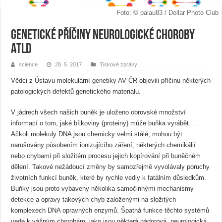
Foto: © palau83 / Dollar Photo Club
Genetické příčiny neurologické choroby
ATLD
science
28. 5. 2017
Tiskové zprávy
Vědci z Ústavu molekulární genetiky AV ČR objevili příčinu některých
patologických defektů genetického materiálu.
V jádrech všech našich buněk je uloženo obrovské množství
informací o tom, jaké bílkoviny (proteiny) může buňka vyrábět. …
Ačkoli molekuly DNA jsou chemicky velmi stálé, mohou být
narušovány působením ionizujícího záření, některých chemikálií
nebo chybami při složitém procesu jejich kopírování při buněčném
dělení. Takové nežádoucí změny by samozřejmě vyvolávaly poruchy
životních funkcí buněk, které by rychle vedly k fatálním důsledkům.
Buňky jsou proto vybaveny několika samočinnými mechanismy
detekce a opravy takových chyb založenými na složitých
komplexech DNA opravných enzymů. Špatná funkce těchto systémů
vede k vážným chorobám, jako jsou některá nádorová, neurologická