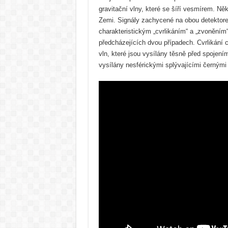
gravitační vlny, které se šíří vesmírem. Ně
Zemi. Signály zachycené na obou detektor
charakteristickým „cvrlikáním“ a „zvoněním“
předcházejících dvou případech. Cvrlikání c
vln, které jsou vysílány těsně před spojení
vysílány nesférickými splývajícími černými