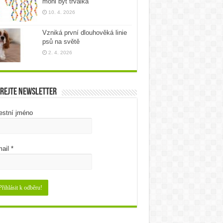
mohl být trvalka
10. 4. 2026
Vzniká první dlouhověká linie
psů na světě
2. 4. 2026
rejte newsletter
estní jméno
ail
*