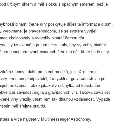
 pod určitým úhlem a měl složku s opačným směrem, než je
 hybnosti binární černé díry poskytuje důležité informace o tom,
y vyrovnané, je pravděpodobné, že se systém vyvíjel
nec zkolabovaly a vytvořily binární černou díru.
víjely izolovaně a potom se setkaly, aby vytvořily binární
 pro popis formování binárních černých děr, které bude díky
yzikům stanovit další omezení modelů, jejichž cílem je
vity. Einstein předpověděl, že rychlost gravitačních vln při
ejich frekvenci. Takže jakákoliv odchylka od konstantní
kvenční závislost signálu gravitačních vln. Taková závislost
vané vlny urazily vesmírem tak dlouhou vzdálenost. Vypadá
Einstein měl zřejmě pravdu.
etters a více najdete v Multimessenger Astronomy.