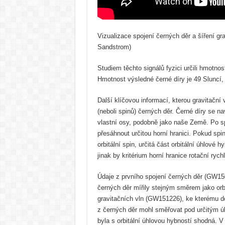
Vizualizace spojení černých děr a šíření gr
Sandstrom)
Studiem těchto signálů fyzici určili hmotno
Hmotnost výsledné černé díry je 49 Sluncí, 
Další klíčovou informací, kterou gravitační 
(neboli spinů) černých děr. Černé díry se 
vlastní osy, podobně jako naše Země. Po sp
přesáhnout určitou horní hranici. Pokud sp
orbitální spin, určitá část orbitální úhlové
jinak by kritérium horní hranice rotační rych
Údaje z prvního spojení černých děr (GW1
černých děr mířily stejným směrem jako orb
gravitačních vln (GW151226), ke kterému došl
z černých děr mohl směřovat pod určitým úhl
byla s orbitální úhlovou hybností shodná.