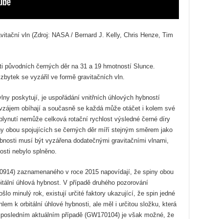
avitační vln (Zdroj: NASA / Bernard J. Kelly, Chris Henze, Tim
sti původních černých děr na 31 a 19 hmotností Slunce.
zbytek se vyzářil ve formě gravitačních vln.
vlny poskytují, je uspořádání vnitřních úhlových hybností
navzájem obíhají a současně se každá může otáčet i kolem své
lynutí nemůže celková rotační rychlost výsledné černé díry
iny obou spojujících se černých děr míří stejným směrem jako
 hybnosti musí být vyzářena dodatečnými gravitačními vlnami,
losti nebylo splněno.
50914) zaznamenaného v roce 2015 napovídají, že spiny obou
itální úhlová hybnost. V případě druhého pozorování
o minulý rok, existují určité faktory ukazující, že spin jedné
em k orbitální úhlové hybnosti, ale měl i určitou složku, která
 V posledním aktuálním případě (GW170104) je však možné, že