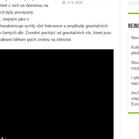
4. 8. 2026
které z nich se dostanou na
ech byly provázeny
, stejným jako v
Nejno
harakterizuje rychlý růst frekvence a amplitudy gravitačních
m černých děr. Zvonění pochází od gravitačních vln, které jsou
Nová
 děrami během jejich změny na sférické.
Koře
před
Nová
rozp
I př
nejv
Arch
zřej
Evr