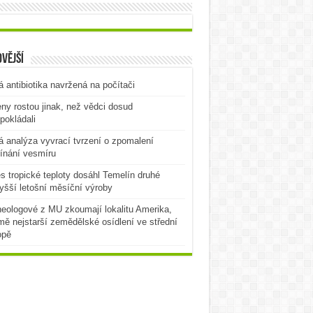
vější
 antibiotika navržená na počítači
ny rostou jinak, než vědci dosud
pokládali
 analýza vyvrací tvrzení o zpomalení
ínání vesmíru
es tropické teploty dosáhl Temelín druhé
yšší letošní měsíční výroby
eologové z MU zkoumají lokalitu Amerika,
mě nejstarší zemědělské osídlení ve střední
opě