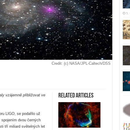
5.
Credit: (c) NASA/JPL-Caltech/DSS
Related Articles
aly vzájemně přibližovat ve
oru LIGO, se podařilo už
kly spojením dvou černých
i tří miliard světelných let