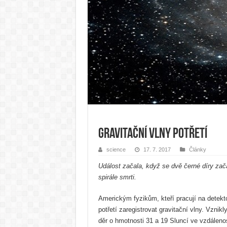
Gravitační vlny potřetí
science
17. 7. 2017
Články
Událost začala, když se dvě černé díry zač
spirále smrti.
Americkým fyzikům, kteří pracují na detekt
potřetí zaregistrovat gravitační vlny. Vzni
děr o hmotnosti 31 a 19 Sluncí ve vzdálenost