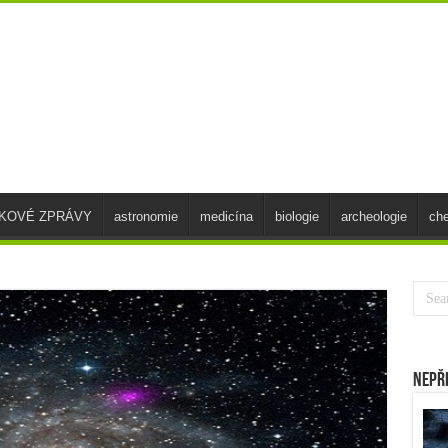
SKOVÉ ZPRÁVY
astronomie
medicína
biologie
archeologie
ch
Nepř