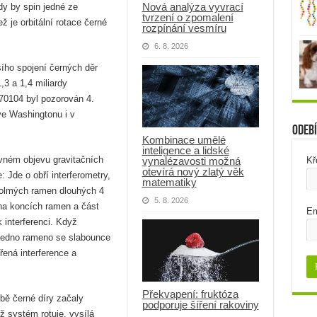
Nová analýza vyvrací
dy by spin jedné ze
tvrzení o zpomalení
ž je orbitální rotace černé
rozpínání vesmíru
6. 8. 2026
šího spojení černých děr
,3 a 1,4 miliardy
70104 byl pozorován 4.
ve Washingtonu i v
Odebí
Kombinace umělé
inteligence a lidské
avném objevu gravitačních
vynalézavosti možná
Kř
otevírá nový zlatý věk
: Jde o obří interferometry,
matematiky
kolmých ramen dlouhých 4
5. 8. 2026
na koncích ramen a část
Em
 interferenci. Když
 jedno rameno se slabounce
řená interference a
Překvapení: fruktóza
bě černé díry začaly
podporuje šíření rakoviny
ož systém rotuje, vysílá