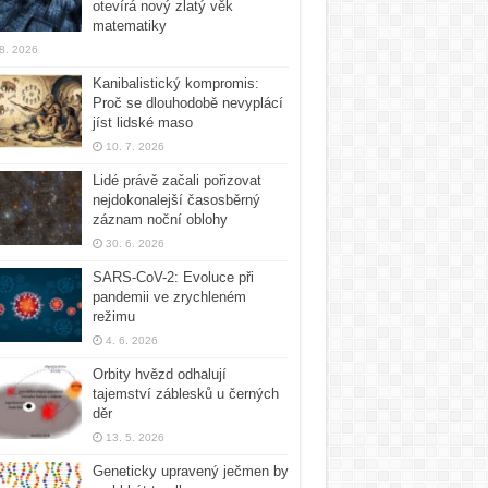
otevírá nový zlatý věk
matematiky
 8. 2026
Kanibalistický kompromis:
Proč se dlouhodobě nevyplácí
jíst lidské maso
10. 7. 2026
Lidé právě začali pořizovat
nejdokonalejší časosběrný
záznam noční oblohy
30. 6. 2026
SARS-CoV-2: Evoluce při
pandemii ve zrychleném
režimu
4. 6. 2026
Orbity hvězd odhalují
tajemství záblesků u černých
děr
13. 5. 2026
Geneticky upravený ječmen by