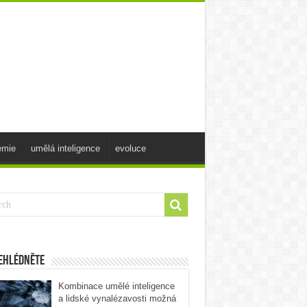
emie
umělá inteligence
evoluce
ehlédněte
Kombinace umělé inteligence
a lidské vynalézavosti možná