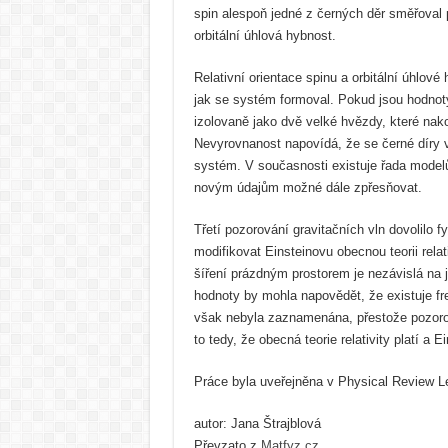
spin alespoň jedné z černých děr směřoval
orbitální úhlová hybnost.
Relativní orientace spinu a orbitální úhlové
jak se systém formoval. Pokud jsou hodnot
izolovaně jako dvě velké hvězdy, které nako
Nevyrovnanost napovídá, že se černé díry vy
systém. V současnosti existuje řada modelů
novým údajům možné dále zpřesňovat.
Třetí pozorování gravitačních vln dovolilo f
modifikovat Einsteinovu obecnou teorii relati
šíření prázdným prostorem je nezávislá na j
hodnoty by mohla napovědět, že existuje fre
však nebyla zaznamenána, přestože pozoro
to tedy, že obecná teorie relativity platí a 
Práce byla uveřejněna v Physical Review L
autor: Jana Štrajblová
Převzato z
Matfyz.cz
.