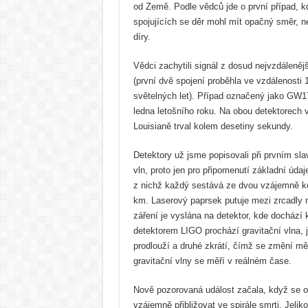
od Země. Podle vědců jde o první případ, k
spojujících se děr mohl mít opačný směr, ne
díry.
Vědci zachytili signál z dosud nejvzdáleněj
(první dvě spojení proběhla ve vzdálenosti 1
světelných let). Případ označený jako GW1
ledna letošního roku. Na obou detektorech 
Louisianě trval kolem desetiny sekundy.
Detektory už jsme popisovali při prvním sl
vln, proto jen pro připomenutí základní údaje
z nichž každý sestává ze dvou vzájemně 
km. Laserový paprsek putuje mezi zrcadly 
záření je vyslána na detektor, kde dochází k
detektorem LIGO prochází gravitační vlna,
prodlouží a druhé zkrátí, čímž se změní mě
gravitační vlny se měří v reálném čase.
Nově pozorovaná událost začala, když se o
vzájemně přibližovat ve spirále smrti. Jelik