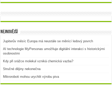
Nejnovější
Jupiterův měsíc Europa má neustále se měnící ledový povrch
AI technologie MyPersonas umožňuje digitální interakci s historickými
osobnostmi
Kdy při srážce molekul vzniká chemická vazba?
Stručné dějiny nekonečna
Mikroroboti mohou urychlit výrobu piva