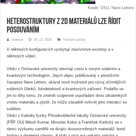
Kredit: OSU, Nano Letters
Heterostruktury z 2D materiálů lze řídit
posouváním
science
16. 12. 2025
Tiskové zprávy
V některých konfiguracích vyskytují mezivrstvé excitony a v
některých vůbec.
Vědci z Ostravské univerzity otevírají cestu k novým solárním a
kvantovým technologiím. Jejich objev, publikovaný v prestižním
časopise Nano Letters, ukázal nové možnosti pro vývoj účinnějších
solárních článků, fotodetektorů a kvantových zařízení. Podařilo se
jim to díky tomu, že změnili vzájemné uspořádání dvou ultratenkých
vrstev materiálu a zjistili, že může zásadně ovlivnit jeho interakci se
světlem.
Vědci z Katedry fyziky Přírodovědecké fakulty Ostravské univerzity
(PŘF OU) Nilesh Kumar, Miroslav Kolos a František Karlický se v
rámci výzkumu zaměřili na dvojici dvourozměrných materiálů: borid
fosforu a diselenid chromu. Každý z nich má unikátní optické a