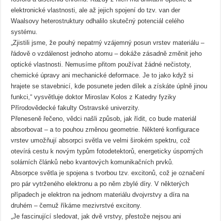
elektronické vlastnosti, ale až jejich spojení do tzv. van der
Waalsovy heterostruktury odhalilo skutečný potenciál celého
systému.
„Zjistili jsme, že pouhý nepatrný vzájemný posun vrstev materiálu –
řádově o vzdálenost jednoho atomu – dokáže zásadně změnit jeho
optické vlastnosti. Nemusíme přitom používat žádné nečistoty,
chemické úpravy ani mechanické deformace. Je to jako když si
hrajete se stavebnicí, kde posunete jeden dílek a získáte úplně jinou
funkci,“ vysvětluje doktor Miroslav Kolos z Katedry fyziky
Přírodovědecké fakulty Ostravské univerzity.
Přeneseně řečeno, vědci našli způsob, jak řídit, co bude materiál
absorbovat – a to pouhou změnou geometrie. Některé konfigurace
vrstev umožňují absorpci světla ve velmi širokém spektru, což
otevírá cestu k novým typům fotodetektorů, energeticky úsporných
solárních článků nebo kvantových komunikačních prvků.
Absorpce světla je spojena s tvorbou tzv. excitonů, což je označení
pro pár vytrženého elektronu a po něm zbylé díry. V některých
případech je elektron na jednom materiálu dvojvrstvy a díra na
druhém – čemuž říkáme mezivrstvé excitony.
„Je fascinující sledovat, jak dvě vrstvy, přestože nejsou ani