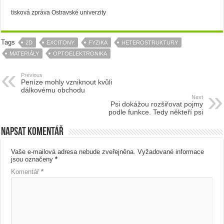
tisková zpráva Ostravské univerzity
Tags
2D
EXCITONY
FYZIKA
HETEROSTRUKTURY
MATERIÁLY
OPTOELEKTRONIKA
Previous
Peníze mohly vzniknout kvůli
dálkovému obchodu
Next
Psi dokážou rozšiřovat pojmy
podle funkce. Tedy někteří psi
Napsat komentář
Vaše e-mailová adresa nebude zveřejněna.
Vyžadované informace
jsou označeny
*
Komentář
*