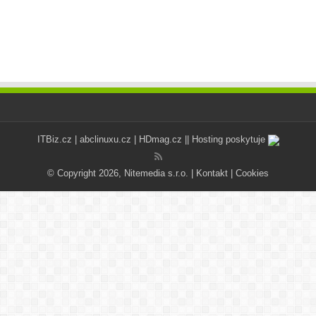
ITBiz.cz
|
abclinuxu.cz
|
HDmag.cz
|| Hosting poskytuje
© Copyright 2026, Nitemedia s.r.o. |
Kontakt
|
Cookies