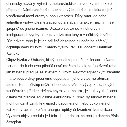
chemicky vázány, vytvoří v heterostruktuře novou kvalitu, skoro
přepínač. Námi navržený materiál je výjimečný z hlediska stejné
vzdálenosti mezi atomy v obou vrstvách. Díky tomu do sebe
jednotlivé vrstvy přesně zapadnou a slabá interakce mezi nimi se
‚přepne‘ do jiného režimu. Ukázalo se, že se v některých
konfiguracích vyskytují mezivrstvé excitony a v některých vůbec.
Důsledkem toho je jejich odlišná absorpce slunečního záření,“
doplňuje vedoucí týmu Katedry fyziky PŘF OU docent František
Karlický.
Objev fyziků z Ostravy, který popsali v prestižním časopise Nano
Letters, do budoucna přináší nové možnosti efektivního řízení toho,
jak materiál pracuje se světlem či jiným elektromagnetickým zářením
– a to pouze díky přesnému uspořádání jeho vrstev na atomární
úrovni. Tento přístup může v budoucnu vést k vývoji zcela nových
součástek s předem definovanými vlastnostmi, jejichž využití sahá
daleko za hranice současné elektroniky. V praxi by takový materiál
mohl umožnit vznik levnějších, úspornějších nebo výkonnějších
zařízení v oblasti solární energie, optiky či kvantové komunikace.
Význam objevu podtrhuje i fakt, že se dostal na obálku daného čísla
časopisu.