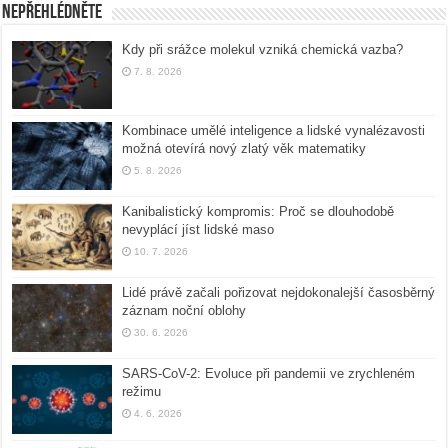
Nepřehlédněte
Kdy při srážce molekul vzniká chemická vazba?
7. 8. 2026
Kombinace umělé inteligence a lidské vynalézavosti
možná otevírá nový zlatý věk matematiky
5. 8. 2026
Kanibalistický kompromis: Proč se dlouhodobě
nevyplácí jíst lidské maso
10. 7. 2026
Lidé právě začali pořizovat nejdokonalejší časosběrný
záznam noční oblohy
30. 6. 2026
SARS-CoV-2: Evoluce při pandemii ve zrychleném
režimu
4. 6. 2026