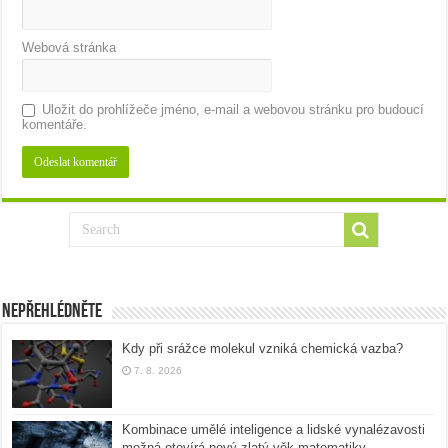
Webová stránka
Uložit do prohlížeče jméno, e-mail a webovou stránku pro budoucí
komentáře.
Nepřehlédněte
Kdy při srážce molekul vzniká chemická vazba?
7. 8. 2026
Kombinace umělé inteligence a lidské vynalézavosti
možná otevírá nový zlatý věk matematiky