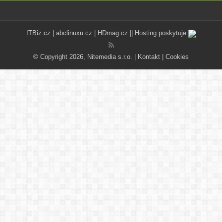
ITBiz.cz
|
abclinuxu.cz
|
HDmag.cz
|| Hosting poskytuje
© Copyright 2026, Nitemedia s.r.o. |
Kontakt
|
Cookies