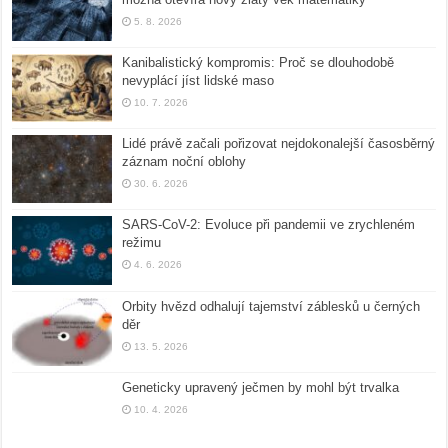
5. 8. 2026
Kanibalistický kompromis: Proč se dlouhodobě
nevyplácí jíst lidské maso
10. 7. 2026
Lidé právě začali pořizovat nejdokonalejší časosběrný
záznam noční oblohy
30. 6. 2026
SARS-CoV-2: Evoluce při pandemii ve zrychleném
režimu
4. 6. 2026
Orbity hvězd odhalují tajemství záblesků u černých
děr
13. 5. 2026
Geneticky upravený ječmen by mohl být trvalka
10. 4. 2026