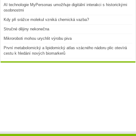
AI technologie MyPersonas umožňuje digitální interakci s historickými
osobnostmi
Kdy při srážce molekul vzniká chemická vazba?
Stručné dějiny nekonečna
Mikroroboti mohou urychlit výrobu piva
První metabolomický a lipidomický atlas vzácného nádoru plic otevírá
cestu k hledání nových biomarkerů