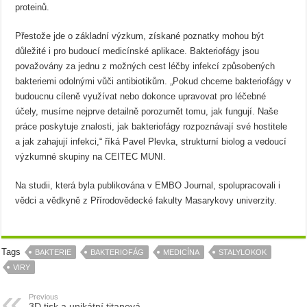
proteinů.
Přestože jde o základní výzkum, získané poznatky mohou být
důležité i pro budoucí medicínské aplikace. Bakteriofágy jsou
považovány za jednu z možných cest léčby infekcí způsobených
bakteriemi odolnými vůči antibiotikům. „Pokud chceme bakteriofágy v
budoucnu cíleně využívat nebo dokonce upravovat pro léčebné
účely, musíme nejprve detailně porozumět tomu, jak fungují. Naše
práce poskytuje znalosti, jak bakteriofágy rozpoznávají své hostitele
a jak zahajují infekci,“ říká Pavel Plevka, strukturní biolog a vedoucí
výzkumné skupiny na CEITEC MUNI.
Na studii, která byla publikována v EMBO Journal, spolupracovali i
vědci a vědkyně z Přírodovědecké fakulty Masarykovy univerzity.
Tags
BAKTERIE
BAKTERIOFÁG
MEDICÍNA
STALYLOKOK
VIRY
Previous
3D tisk a unikátní titanová