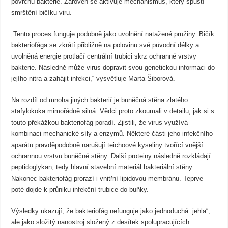
povrchu bakterie. Zároveň se aktivuje mechanismus, který spustí
smrštění bičíku viru.
„Tento proces funguje podobně jako uvolnění natažené pružiny. Bičík
bakteriofága se zkrátí přibližně na polovinu své původní délky a
uvolněná energie protlačí centrální trubici skrz ochranné vrstvy
bakterie. Následně může virus dopravit svou genetickou informaci do
jejího nitra a zahájit infekci,“ vysvětluje Marta Šiborová.
Na rozdíl od mnoha jiných bakterií je buněčná stěna zlatého
stafylokoka mimořádně silná. Vědci proto zkoumali v detailu, jak si s
touto překážkou bakteriofág poradí. Zjistili, že virus využívá
kombinaci mechanické síly a enzymů. Některé části jeho infekčního
aparátu pravděpodobně narušují teichoové kyseliny tvořící vnější
ochrannou vrstvu buněčné stěny. Další proteiny následně rozkládají
peptidoglykan, tedy hlavní stavební materiál bakteriální stěny.
Nakonec bakteriofág prorazí i vnitřní lipidovou membránu. Teprve
poté dojde k průniku infekční trubice do buňky.
Výsledky ukazují, že bakteriofág nefunguje jako jednoduchá „jehla“,
ale jako složitý nanostroj složený z desítek spolupracujících