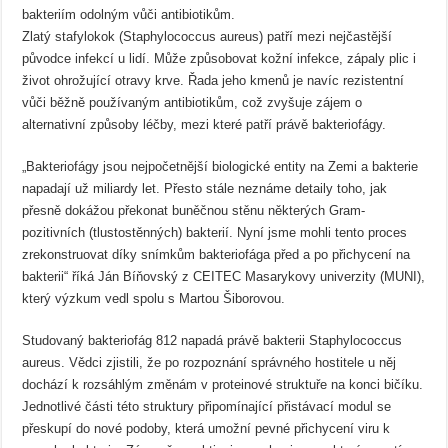
bakteriím odolným vůči antibiotikům.
Zlatý stafylokok (Staphylococcus aureus) patří mezi nejčastější
původce infekcí u lidí. Může způsobovat kožní infekce, zápaly plic i
život ohrožující otravy krve. Řada jeho kmenů je navíc rezistentní
vůči běžně používaným antibiotikům, což zvyšuje zájem o
alternativní způsoby léčby, mezi které patří právě bakteriofágy.
„Bakteriofágy jsou nejpočetnější biologické entity na Zemi a bakterie
napadají už miliardy let. Přesto stále neznáme detaily toho, jak
přesně dokážou překonat buněčnou stěnu některých Gram-
pozitivních (tlustostěnných) bakterií. Nyní jsme mohli tento proces
zrekonstruovat díky snímkům bakteriofága před a po přichycení na
bakterii“ říká Ján Bíňovský z CEITEC Masarykovy univerzity (MUNI),
který výzkum vedl spolu s Martou Šiborovou.
Studovaný bakteriofág 812 napadá právě bakterii Staphylococcus
aureus. Vědci zjistili, že po rozpoznání správného hostitele u něj
dochází k rozsáhlým změnám v proteinové struktuře na konci bičíku.
Jednotlivé části této struktury připomínající přistávací modul se
přeskupí do nové podoby, která umožní pevné přichycení viru k