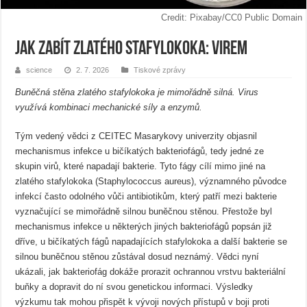
Credit: Pixabay/CC0 Public Domain
Jak zabít zlatého stafylokoka: virem
science
2. 7. 2026
Tiskové zprávy
Buněčná stěna zlatého stafylokoka je mimořádně silná. Virus
využívá kombinaci mechanické síly a enzymů.
Tým vedený vědci z CEITEC Masarykovy univerzity objasnil
mechanismus infekce u bičíkatých bakteriofágů, tedy jedné ze
skupin virů, které napadají bakterie. Tyto fágy cílí mimo jiné na
zlatého stafylokoka (Staphylococcus aureus), významného původce
infekcí často odolného vůči antibiotikům, který patří mezi bakterie
vyznačující se mimořádně silnou buněčnou stěnou. Přestože byl
mechanismus infekce u některých jiných bakteriofágů popsán již
dříve, u bičíkatých fágů napadajících stafylokoka a další bakterie se
silnou buněčnou stěnou zůstával dosud neznámý. Vědci nyní
ukázali, jak bakteriofág dokáže prorazit ochrannou vrstvu bakteriální
buňky a dopravit do ní svou genetickou informaci. Výsledky
výzkumu tak mohou přispět k vývoji nových přístupů v boji proti