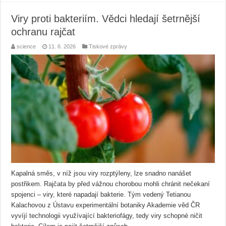
Viry proti bakteriím. Vědci hledají šetrnější
ochranu rajčat
science
11. 6. 2026
Tiskové zprávy
Kapalná směs, v níž jsou viry rozptýleny, lze snadno nanášet
postřikem. Rajčata by před vážnou chorobou mohli chránit nečekaní
spojenci – viry, které napadají bakterie. Tým vedený Tetianou
Kalachovou z Ústavu experimentální botaniky Akademie věd ČR
vyvíjí technologii využívající bakteriofágy, tedy viry schopné ničit