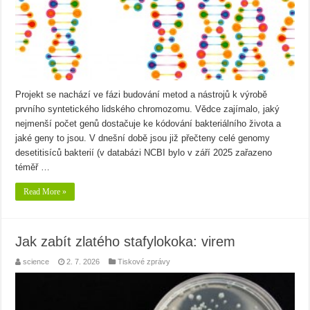
Projekt se nachází ve fázi budování metod a nástrojů k výrobě
prvního syntetického lidského chromozomu. Vědce zajímalo, jaký
nejmenší počet genů dostačuje ke kódování bakteriálního života a
jaké geny to jsou. V dnešní době jsou již přečteny celé genomy
desetitisíců bakterií (v databázi NCBI bylo v září 2025 zařazeno
téměř …
Read More »
Jak zabít zlatého stafylokoka: virem
science
2. 7. 2026
Tiskové zprávy