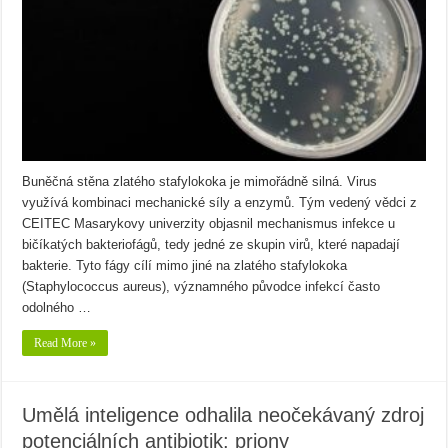
Buněčná stěna zlatého stafylokoka je mimořádně silná. Virus
využívá kombinaci mechanické síly a enzymů. Tým vedený vědci z
CEITEC Masarykovy univerzity objasnil mechanismus infekce u
bičíkatých bakteriofágů, tedy jedné ze skupin virů, které napadají
bakterie. Tyto fágy cílí mimo jiné na zlatého stafylokoka
(Staphylococcus aureus), významného původce infekcí často
odolného …
Read More »
Umělá inteligence odhalila neočekávaný zdroj
potenciálních antibiotik: priony