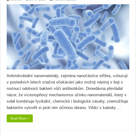
Antimikrobiální nanomateriály, zejména nanočástice stříbra, vzbuzují
v posledních letech značná očekávání jako možný nástroj v boji s
rostoucí odolností bakterií vůči antibiotikům. Donedávna převládal
názor, že vícestupňový mechanismus účinku nanomateriálů, který v
sobě kombinuje fyzikální, chemické i biologické zásahy, znemožňuje
bakteriím vytvořit si proti nim účinnou obranu. Vědci z katedry …
Read More »