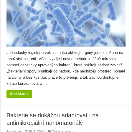
Jednoduchý logický prvek: spínače aktivující geny jsou založené na
množství bakterií. Vědci vyvíjejí novou metodu k léčbě rakoviny
pomocí geneticky upravených bakterií, které požírají nádory zevnitř.
„Bakteriální spory pronikají do nádoru, kde nacházejí prostředí bohaté
na živiny a bez kyslíku; právě to preferují, a tak začnou dostupné
zdroje konzumovat a …
Read More »
Bakterie se dokážou adaptovat i na
antimikrobiální nanomateriály
science
26. 1. 2026
Tiskové zprávy