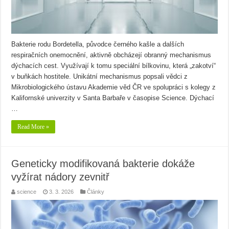
Bakterie rodu Bordetella, původce černého kašle a dalších
respiračních onemocnění, aktivně obcházejí obranný mechanismus
dýchacích cest. Využívají k tomu speciální bílkovinu, která „zakotví“
v buňkách hostitele. Unikátní mechanismus popsali vědci z
Mikrobiologického ústavu Akademie věd ČR ve spolupráci s kolegy z
Kalifornské univerzity v Santa Barbaře v časopise Science. Dýchací
…
Read More »
Geneticky modifikovaná bakterie dokáže
vyžírat nádory zevnitř
science
3. 3. 2026
Články