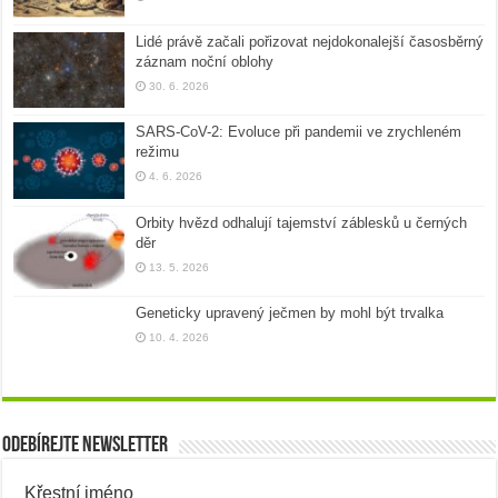
Lidé právě začali pořizovat nejdokonalejší časosběrný
záznam noční oblohy
30. 6. 2026
SARS-CoV-2: Evoluce při pandemii ve zrychleném
režimu
4. 6. 2026
Orbity hvězd odhalují tajemství záblesků u černých
děr
13. 5. 2026
Geneticky upravený ječmen by mohl být trvalka
10. 4. 2026
Odebírejte newsletter
Křestní jméno