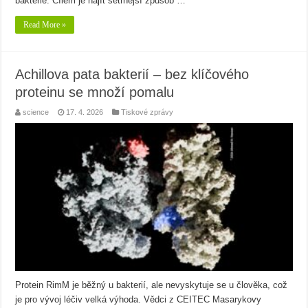
bakterie. Cílem je najít šetrnější způsob …
Read More »
Achillova pata bakterií – bez klíčového
proteinu se množí pomalu
science
17. 4. 2026
Tiskové zprávy
Protein RimM je běžný u bakterií, ale nevyskytuje se u člověka, což
je pro vývoj léčiv velká výhoda. Vědci z CEITEC Masarykovy