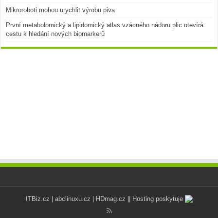
Mikroroboti mohou urychlit výrobu piva
První metabolomický a lipidomický atlas vzácného nádoru plic otevírá
cestu k hledání nových biomarkerů
ITBiz.cz
|
abclinuxu.cz
|
HDmag.cz
|| Hosting poskytuje