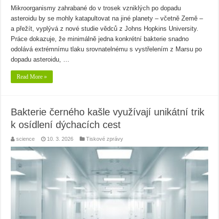
Mikroorganismy zahrabané do v trosek vzniklých po dopadu
asteroidu by se mohly katapultovat na jiné planety – včetně Země –
a přežít, vyplývá z nové studie vědců z Johns Hopkins University.
Práce dokazuje, že minimálně jedna konkrétní bakterie snadno
odolává extrémnímu tlaku srovnatelnému s vystřelením z Marsu po
dopadu asteroidu, …
Read More »
Bakterie černého kašle využívají unikátní trik
k osídlení dýchacích cest
science
10. 3. 2026
Tiskové zprávy