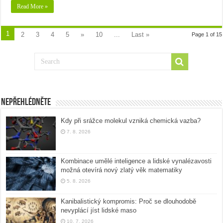
Read More »
1
2
3
4
5
»
10
...
Last »
Page 1 of 15
Nepřehlédněte
Kdy při srážce molekul vzniká chemická vazba?
7. 8. 2026
Kombinace umělé inteligence a lidské vynalézavosti
možná otevírá nový zlatý věk matematiky
5. 8. 2026
Kanibalistický kompromis: Proč se dlouhodobě
nevyplácí jíst lidské maso
10. 7. 2026