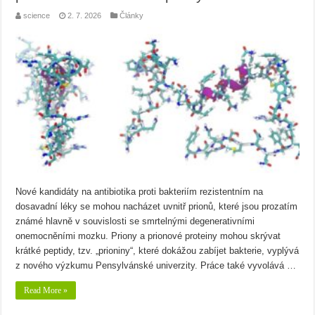
science
2. 7. 2026
Články
Nové kandidáty na antibiotika proti bakteriím rezistentním na
dosavadní léky se mohou nacházet uvnitř prionů, které jsou prozatím
známé hlavně v souvislosti se smrtelnými degenerativními
onemocněními mozku. Priony a prionové proteiny mohou skrývat
krátké peptidy, tzv. „prioniny“, které dokážou zabíjet bakterie, vyplývá
z nového výzkumu Pensylvánské univerzity. Práce také vyvolává …
Read More »