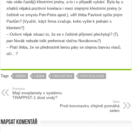
nás stále častěji) křestními jmény, a to i v případě vykání. Byla by u
sňatků nějaká pozitivní korelace i mezi stejnými křestními jmény (v
češtině ve smyslu Petr-Petra apod.), věří třeba Pavlové spíše jiným
Pavlům? (Využití, když firma zvažuje, koho vyšle k jednání s
klientem?)
– Ovlivní nějak situaci to, že se v češtině příjmení přechylují? (Tj.
pan Novák nebude tolik preferovat slečnu Novákovou?)
– Platí třeba, že se přednostně berou páry se stejnou barvou vlasů,
očí…?
Tags
JMÉNA
LÁSKA
LINGVISTIKA
PSYCHOLOGIE
Previous
Mají exoplanety v systému
TRAPPIST-1 dost vody?
Next
Proti koronaviru zřejmě pomáhá
selen
Napsat komentář