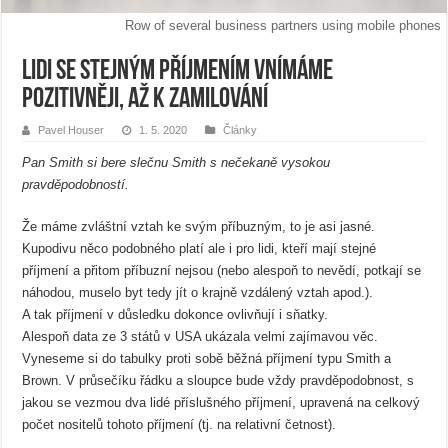
Row of several business partners using mobile phones
Lidi se stejným příjmením vnímáme
pozitivněji, až k zamilování
Pavel Houser
1. 5. 2020
Články
Pan Smith si bere slečnu Smith s nečekaně vysokou
pravděpodobností.
Že máme zvláštní vztah ke svým příbuzným, to je asi jasné.
Kupodivu něco podobného platí ale i pro lidi, kteří mají stejné
příjmení a přitom příbuzní nejsou (nebo alespoň to nevědí, potkají se
náhodou, muselo byt tedy jít o krajně vzdálený vztah apod.).
A tak příjmení v důsledku dokonce ovlivňují i sňatky.
Alespoň data ze 3 států v USA ukázala velmi zajímavou věc.
Vyneseme si do tabulky proti sobě běžná příjmení typu Smith a
Brown. V průsečíku řádku a sloupce bude vždy pravděpodobnost, s
jakou se vezmou dva lidé příslušného příjmení, upravená na celkový
počet nositelů tohoto příjmení (tj. na relativní četnost).