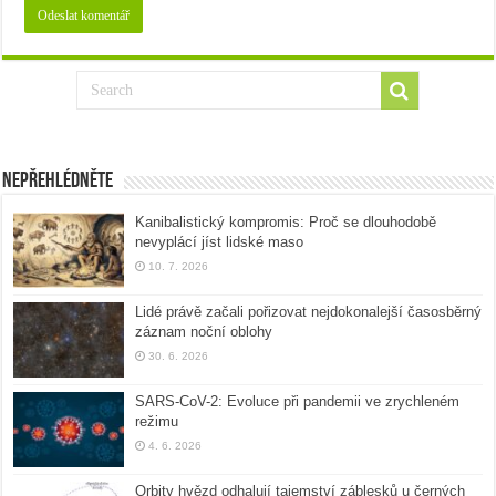
Nepřehlédněte
Kanibalistický kompromis: Proč se dlouhodobě
nevyplácí jíst lidské maso
10. 7. 2026
Lidé právě začali pořizovat nejdokonalejší časosběrný
záznam noční oblohy
30. 6. 2026
SARS-CoV-2: Evoluce při pandemii ve zrychleném
režimu
4. 6. 2026
Orbity hvězd odhalují tajemství záblesků u černých