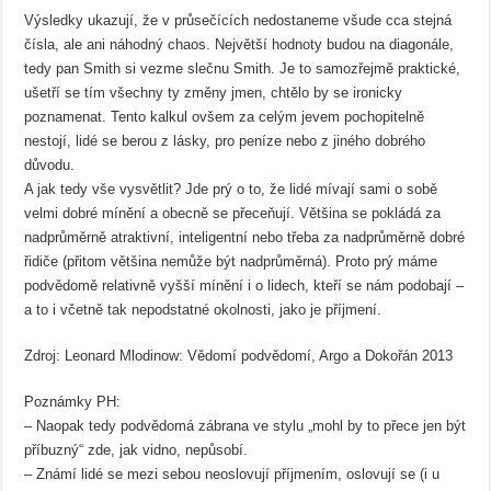
Výsledky ukazují, že v průsečících nedostaneme všude cca stejná
čísla, ale ani náhodný chaos. Největší hodnoty budou na diagonále,
tedy pan Smith si vezme slečnu Smith. Je to samozřejmě praktické,
ušetří se tím všechny ty změny jmen, chtělo by se ironicky
poznamenat. Tento kalkul ovšem za celým jevem pochopitelně
nestojí, lidé se berou z lásky, pro peníze nebo z jiného dobrého
důvodu.
A jak tedy vše vysvětlit? Jde prý o to, že lidé mívají sami o sobě
velmi dobré mínění a obecně se přeceňují. Většina se pokládá za
nadprůměrně atraktivní, inteligentní nebo třeba za nadprůměrně dobré
řidiče (přitom většina nemůže být nadprůměrná). Proto prý máme
podvědomě relativně vyšší mínění i o lidech, kteří se nám podobají –
a to i včetně tak nepodstatné okolnosti, jako je příjmení.
Zdroj: Leonard Mlodinow: Vědomí podvědomí, Argo a Dokořán 2013
Poznámky PH:
– Naopak tedy podvědomá zábrana ve stylu „mohl by to přece jen být
příbuzný“ zde, jak vidno, nepůsobí.
– Známí lidé se mezi sebou neoslovují příjmením, oslovují se (i u