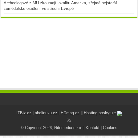
Archeologové z MU zkoumají lokalitu Amerika, zřejmě nejstarší
zemědělské osídlení ve střední Evropě
ITBiz.cz
|
abclinuxu.cz
|
HDmag.cz
|| Hosting poskytuje
© Copyright 2026, Nitemedia s.r.o. |
Kontakt
|
Cookies