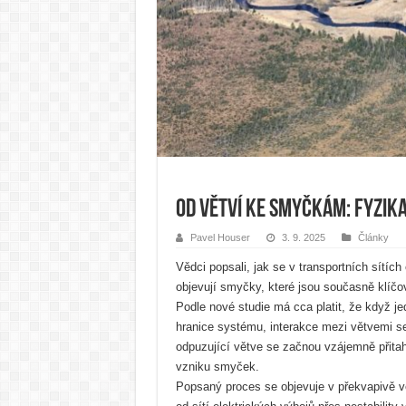
Od větví ke smyčkám: Fyzika
Pavel Houser
3. 9. 2025
Články
Vědci popsali, jak se v transportních sítích 
objevují smyčky, které jsou současně klíčové
Podle nové studie má cca platit, že když j
hranice systému, interakce mezi větvemi s
odpuzující větve se začnou vzájemně přita
vzniku smyček.
Popsaný proces se objevuje v překvapivě 