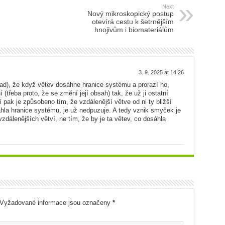
Next
Nový mikroskopický postup
otevírá cestu k šetrnějším
hnojivům i biomateriálům
3. 9. 2025 at 14:26
pad), že když větev dosáhne hranice systému a prorazí ho,
 (třeba proto, že se změní její obsah) tak, že už ji ostatní
ní pak je způsobeno tím, že vzdálenější větve od ni ty bližší
sáhla hranice systému, je už nedpuzuje. A tedy vznik smyček je
álenějších větví, ne tím, že by je ta větev, co dosáhla
Vyžadované informace jsou označeny
*