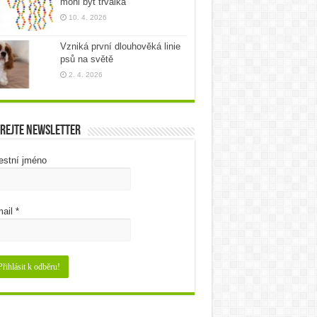
mohl být trvalka
10. 4. 2026
Vzniká první dlouhověká linie
psů na světě
2. 4. 2026
rejte newsletter
estní jméno
ail
*