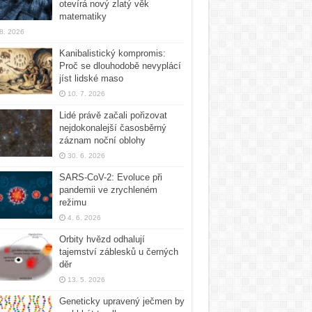
otevírá nový zlatý věk
matematiky
 8. 2026
Kanibalistický kompromis:
Proč se dlouhodobě nevyplácí
jíst lidské maso
10. 7. 2026
Lidé právě začali pořizovat
nejdokonalejší časosběrný
záznam noční oblohy
30. 6. 2026
SARS-CoV-2: Evoluce při
pandemii ve zrychleném
režimu
4. 6. 2026
Orbity hvězd odhalují
tajemství záblesků u černých
děr
13. 5. 2026
Geneticky upravený ječmen by