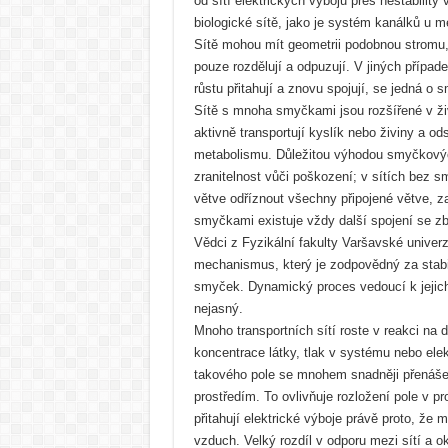
od sítí elektrických výbojů přes nestability
biologické sítě, jako je systém kanálků u me
Sítě mohou mít geometrii podobnou stromu
pouze rozdělují a odpuzují. V jiných přípa
růstu přitahují a znovu spojují, se jedná o 
Sítě s mnoha smyčkami jsou rozšířené v ž
aktivně transportují kyslík nebo živiny a od
metabolismu. Důležitou výhodou smyčkových
zranitelnost vůči poškození; v sítích bez 
větve odříznout všechny připojené větve, z
smyčkami existuje vždy další spojení se 
Vědci z Fyzikální fakulty Varšavské univerzi
mechanismus, který je zodpovědný za stabili
smyček. Dynamický proces vedoucí k jejich
nejasný.
Mnoho transportních sítí roste v reakci na di
koncentrace látky, tlak v systému nebo elek
takového pole se mnohem snadněji přenášej
prostředím. To ovlivňuje rozložení pole v p
přitahují elektrické výboje právě proto, že 
vzduch. Velký rozdíl v odporu mezi sítí a 