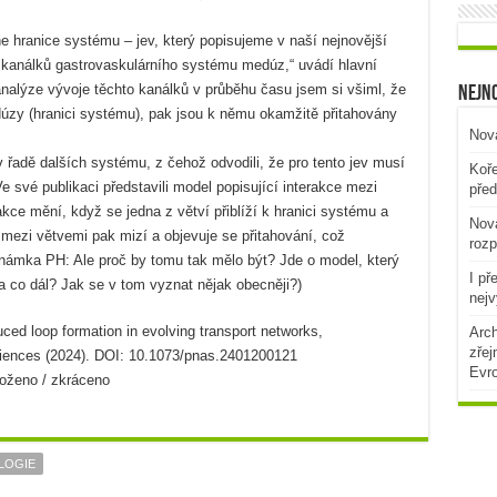
 hranice systému – jev, který popisujeme v naší nejnovější
i kanálků gastrovaskulárního systému medúz,“ uvádí hlavní
analýze vývoje těchto kanálků v průběhu času jsem si všiml, že
Nejno
úzy (hranici systému), pak jsou k němu okamžitě přitahovány
Nová
 řadě dalších systému, z čehož odvodili, že pro tento jev musí
Koře
e své publikaci představili model popisující interakce mezi
před
rakce mění, když se jedna z větví přiblíží k hranici systému a
Nová
mezi větvemi pak mizí a objevuje se přitahování, což
rozp
ámka PH: Ale proč by tomu tak mělo být? Jde o model, který
I př
a co dál? Jak se v tom vyznat nějak obecněji?)
nejv
ced loop formation in evolving transport networks,
Arch
zřej
ciences (2024). DOI: 10.1073/pnas.2401200121
Evr
loženo / zkráceno
LOGIE