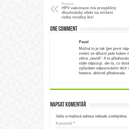
Previous
HPV vakcinace má prospěšný
dlouhodobý efekt na snížení
rizika recidivy lézí
One comment
Pavel
Možná to je tak (jen první ná
změní se difuzní pole kolem ní
větve „nevidí“. A to přitahová
stále odpuzují, ale ta, co do
způsoben odpuzováním těch vzd
hranice, aktivně přitahovala.
Napsat komentář
Vaše e-mailová adresa nebude zveřejněna.
Komentář
*