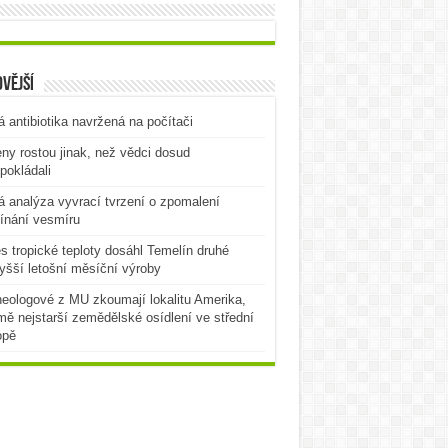
vější
 antibiotika navržená na počítači
ny rostou jinak, než vědci dosud
pokládali
 analýza vyvrací tvrzení o zpomalení
ínání vesmíru
es tropické teploty dosáhl Temelín druhé
yšší letošní měsíční výroby
eologové z MU zkoumají lokalitu Amerika,
mě nejstarší zemědělské osídlení ve střední
opě