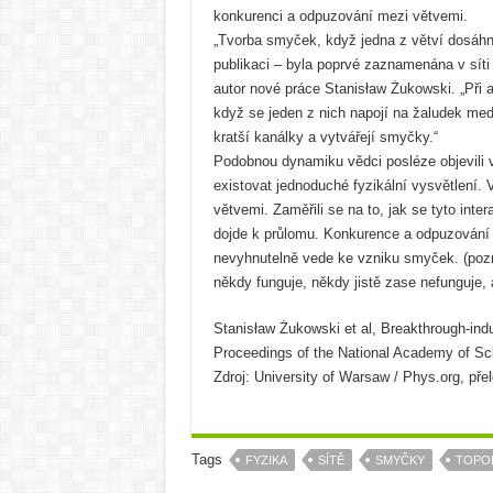
konkurenci a odpuzování mezi větvemi.
„Tvorba smyček, když jedna z větví dosáhne
publikaci – byla poprvé zaznamenána v sít
autor nové práce Stanisław Żukowski. „Při 
když se jeden z nich napojí na žaludek med
kratší kanálky a vytvářejí smyčky.“
Podobnou dynamiku vědci posléze objevili v
existovat jednoduché fyzikální vysvětlení. V
větvemi. Zaměřili se na to, jak se tyto inte
dojde k průlomu. Konkurence a odpuzování 
nevyhnutelně vede ke vzniku smyček. (pozn
někdy funguje, někdy jistě zase nefunguje, 
Stanisław Żukowski et al, Breakthrough-indu
Proceedings of the National Academy of S
Zdroj: University of Warsaw / Phys.org, pře
Tags
FYZIKA
SÍTĚ
SMYČKY
TOPO