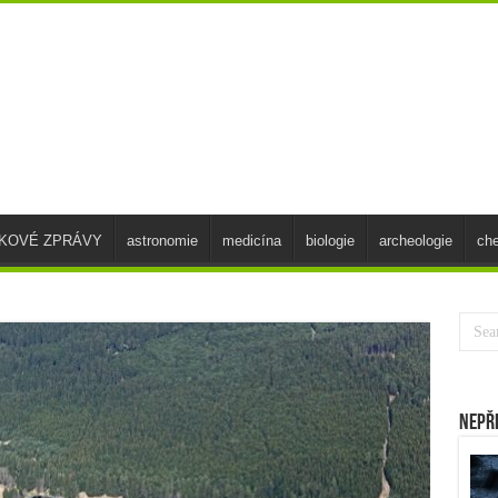
SKOVÉ ZPRÁVY
astronomie
medicína
biologie
archeologie
ch
Nepř