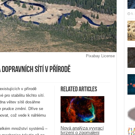
5.
Pixabay License
 dopravních sítí v přírodě
Related Articles
existujících v přírodě
 pro stabilitu těchto sítí.
edna větev sítě dosáhne
e prudce změní. Dříve se
hovat, což vede k náhlému
Nová analýza vyvrací
velkém množství systémů –
tvrzení o zpomalení