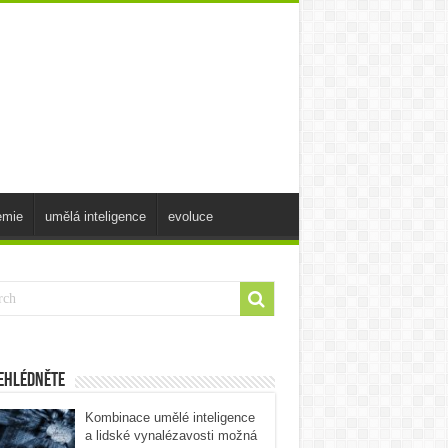
emie
umělá inteligence
evoluce
ehlédněte
Kombinace umělé inteligence
a lidské vynalézavosti možná