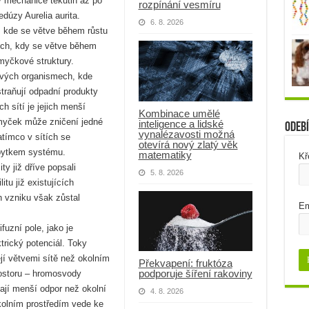
 v mechanice tekutin až po
rozpínání vesmíru
dúzy Aurelia aurita.
6. 8. 2026
, kde se větve během růstu
dech, kdy se větve během
smyčkové struktury.
ivých organismech, kde
straňují odpadní produkty
 sítí je jejich menší
Kombinace umělé
smyček může zničení jedné
inteligence a lidské
Odebí
vynalézavosti možná
atímco v sítích se
otevírá nový zlatý věk
zbytkem systému.
matematiky
Kř
ty již dříve popsali
5. 8. 2026
tu již existujících
 vzniku však zůstal
Em
fuzní pole, jako je
trický potenciál. Toky
í větvemi sítě než okolním
Překvapení: fruktóza
podporuje šíření rakoviny
rostoru – hromosvody
mají menší odpor než okolní
4. 8. 2026
okolním prostředím vede ke