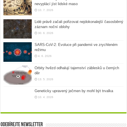
nevyplácí jíst lidské maso
10. 7. 2026
Lidé právě začali pořizovat nejdokonalejší časosběrný
záznam noční oblohy
30. 6. 2026
SARS-CoV-2: Evoluce při pandemii ve zrychleném
režimu
4. 6. 2026
Orbity hvězd odhalují tajemství záblesků u černých
děr
13. 5. 2026
Geneticky upravený ječmen by mohl být trvalka
10. 4. 2026
Odebírejte newsletter