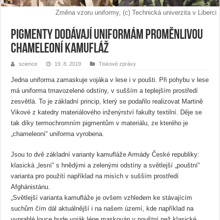
Změna vzoru uniformy, (c) Technická univerzita v Liberci
Pigmenty dodávají uniformám proměnlivou
chameleoní kamufláž
science
19. 8. 2019
Tiskové zprávy
Jedna uniforma zamaskuje vojáka v lese i v poušti. Při pohybu v lese
má uniforma tmavozelené odstíny, v sušším a teplejším prostředí
zesvětlá. To je základní princip, který se podařilo realizovat Martině
Vikové z katedry materiálového inženýrství fakulty textilní. Děje se
tak díky termochromním pigmentům v materiálu, ze kterého je
„chameleoní“ uniforma vyrobena.
Jsou to dvě základní varianty kamufláže Armády České republiky:
klasická „lesní“ s hnědými a zelenými odstíny a světlejší „pouštní“
varianta pro použití například na misích v sušším prostředí
Afghánistánu.
„Světlejší varianta kamufláže je ovšem vzhledem ke stávajícím
suchům čím dál aktuálnější i na našem území, kde například na
vyprahlé louce bude voják lépe maskován v pouštní než klasické