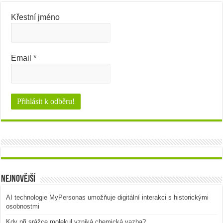
Křestní jméno
Email
*
Nejnovější
AI technologie MyPersonas umožňuje digitální interakci s historickými
osobnostmi
Kdy při srážce molekul vzniká chemická vazba?