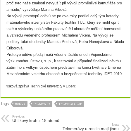
proč tyto naše znalosti nevyužít při vývoji proměnlivé kamufláže pro
armádu,“ vysvětluje Martina Viková.
Na vývoji prototypů oděvů se po dva roky podílel celý tým katedry
materiálového inženýrství Fakulty textilní TUL, který se mohl opřít
také o výsledky unikátního pracoviště Laboratoře měření barevnosti
a vzhledu vedeného profesorem Michalem Vikem. Na vývoji se
podílely také studentky Marcela Pechová, Petra Honejsková a Nikola
Ctiborová.
Prototyp oděvu předají naši vědci v těchto dnech Vojenskému
výzkumnému ústavu, s. p., k testování a případné finalizaci návrhu.
Zatím ho s velkým úspěchem představili na konci května v Brně na
Mezinárodním veletrhu obranné a bezpečnostní techniky IDET 2019.
tisková zpráva Technické univerzity v Liberci
Tags
BARVY
PIGMENTY
TECHNOLOGIE
Previous
Uhlíkový kruh z 18 atomů
Next
Telomerázy u rostlin mají jinou