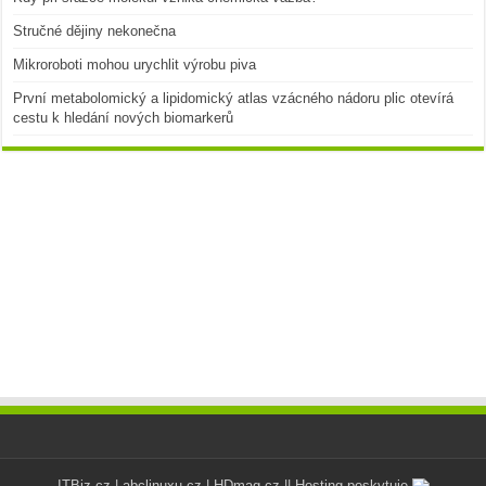
Stručné dějiny nekonečna
Mikroroboti mohou urychlit výrobu piva
První metabolomický a lipidomický atlas vzácného nádoru plic otevírá
cestu k hledání nových biomarkerů
ITBiz.cz
|
abclinuxu.cz
|
HDmag.cz
|| Hosting poskytuje