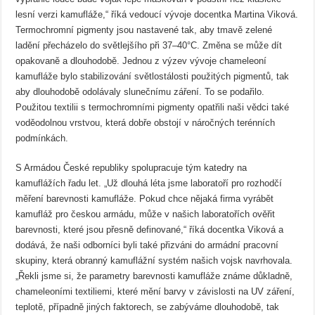
lesní verzi kamufláže,“ říká vedoucí vývoje docentka Martina Viková.
Termochromní pigmenty jsou nastavené tak, aby tmavě zelené
ladění přecházelo do světlejšího při 37–40°C. Změna se může dít
opakovaně a dlouhodobě. Jednou z výzev vývoje chameleoní
kamufláže bylo stabilizování světlostálosti použitých pigmentů, tak
aby dlouhodobě odolávaly slunečnímu záření. To se podařilo.
Použitou textilii s termochromními pigmenty opatřili naši vědci také
voděodolnou vrstvou, která dobře obstojí v náročných terénních
podmínkách.
S Armádou České republiky spolupracuje tým katedry na
kamuflážích řadu let. „Už dlouhá léta jsme laboratoří pro rozhodčí
měření barevnosti kamufláže. Pokud chce nějaká firma vyrábět
kamufláž pro českou armádu, může v našich laboratořích ověřit
barevnosti, které jsou přesně definované,“ říká docentka Viková a
dodává, že naši odborníci byli také přizváni do armádní pracovní
skupiny, která obranný kamuflážní systém našich vojsk navrhovala.
„Řekli jsme si, že parametry barevnosti kamufláže známe důkladně,
chameleoními textiliemi, které mění barvy v závislosti na UV záření,
teplotě, případně jiných faktorech, se zabýváme dlouhodobě, tak