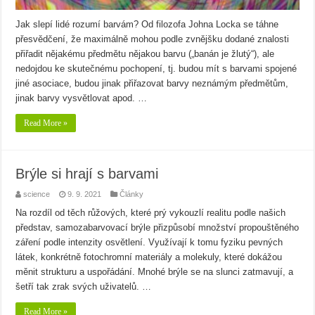
Jak slepí lidé rozumí barvám? Od filozofa Johna Locka se táhne
přesvědčení, že maximálně mohou podle zvnějšku dodané znalosti
přiřadit nějakému předmětu nějakou barvu („banán je žlutý“), ale
nedojdou ke skutečnému pochopení, tj. budou mít s barvami spojené
jiné asociace, budou jinak přiřazovat barvy neznámým předmětům,
jinak barvy vysvětlovat apod. …
Read More »
Brýle si hrají s barvami
science
9. 9. 2021
Články
Na rozdíl od těch růžových, které prý vykouzlí realitu podle našich
představ, samozabarvovací brýle přizpůsobí množství propouštěného
záření podle intenzity osvětlení. Využívají k tomu fyziku pevných
látek, konkrétně fotochromní materiály a molekuly, které dokážou
měnit strukturu a uspořádání. Mnohé brýle se na slunci zatmavují, a
šetří tak zrak svých uživatelů. …
Read More »