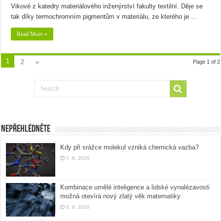
Vikové z katedry materiálového inženýrství fakulty textilní. Děje se
tak díky termochromním pigmentům v materiálu, ze kterého je …
Read More »
1
2
»
Page 1 of 2
Nepřehlédněte
Kdy při srážce molekul vzniká chemická vazba?
7. 8. 2026
Kombinace umělé inteligence a lidské vynalézavosti
možná otevírá nový zlatý věk matematiky
5. 8. 2026