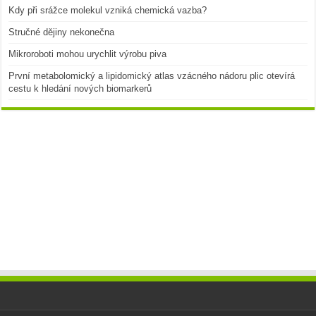
Kdy při srážce molekul vzniká chemická vazba?
Stručné dějiny nekonečna
Mikroroboti mohou urychlit výrobu piva
První metabolomický a lipidomický atlas vzácného nádoru plic otevírá
cestu k hledání nových biomarkerů