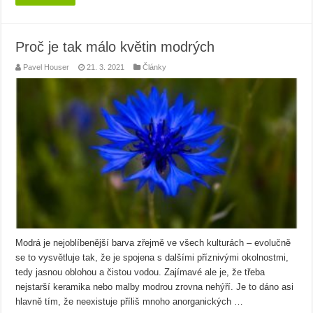
Proč je tak málo květin modrých
Pavel Houser
21. 3. 2021
Články
Modrá je nejoblíbenější barva zřejmě ve všech kulturách – evolučně
se to vysvětluje tak, že je spojena s dalšími příznivými okolnostmi,
tedy jasnou oblohou a čistou vodou. Zajímavé ale je, že třeba
nejstarší keramika nebo malby modrou zrovna nehýří. Je to dáno asi
hlavně tím, že neexistuje příliš mnoho anorganických …