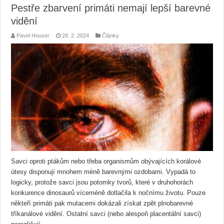
Pestře zbarvení primáti nemají lepší barevné
vidění
Pavel Houser
28. 2. 2024
Články
Savci oproti ptákům nebo třeba organismům obývajících korálové
útesy disponují mnohem méně barevnými ozdobami. Vypadá to
logicky, protože savci jsou potomky tvorů, které v druhohorách
konkurence dinosaurů víceméně dotlačila k nočnímu životu. Pouze
někteří primáti pak mutacemi dokázali získat zpět plnobarevné
tříkanálové vidění. Ostatní savci (nebo alespoň placentální savci)