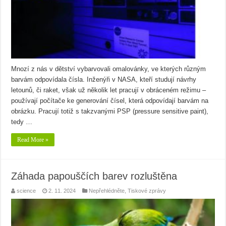
Mnozí z nás v dětství vybarvovali omalovánky, ve kterých různým
barvám odpovídala čísla. Inženýři v NASA, kteří studují návrhy
letounů, či raket, však už několik let pracují v obráceném režimu –
používají počítače ke generování čísel, která odpovídají barvám na
obrázku. Pracují totiž s takzvanými PSP (pressure sensitive paint),
tedy …
Read More »
Záhada papouščích barev rozluštěna
science
2. 11. 2024
Nepřehlédněte
,
Tiskové zprávy