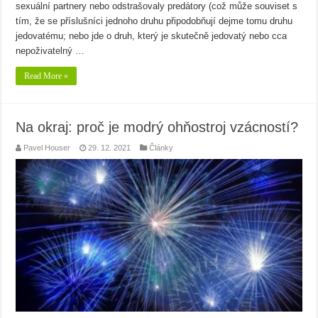
sexuální partnery nebo odstrašovaly predátory (což může souviset s
tím, že se příslušníci jednoho druhu připodobňují dejme tomu druhu
jedovatému; nebo jde o druh, který je skutečně jedovatý nebo cca
nepoživatelný …
Read More »
Na okraj: proč je modrý ohňostroj vzácností?
Pavel Houser
29. 12. 2021
Články