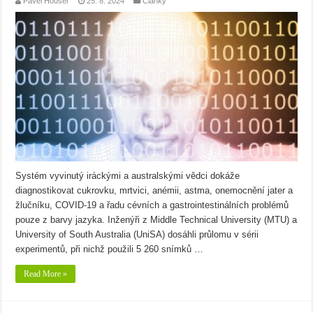
Pavel Houser
25. 8. 2024
Články
Systém vyvinutý iráckými a australskými vědci dokáže
diagnostikovat cukrovku, mrtvici, anémii, astma, onemocnění jater a
žlučníku, COVID-19 a řadu cévních a gastrointestinálních problémů
pouze z barvy jazyka. Inženýři z Middle Technical University (MTU) a
University of South Australia (UniSA) dosáhli průlomu v sérii
experimentů, při nichž použili 5 260 snímků …
Read More »