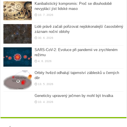
Kanibalistický kompromis: Proč se dlouhodobě
nevyplácí jíst lidské maso
10. 7. 2026
Lidé právě začali pořizovat nejdokonalejší časosběrný
záznam noční oblohy
30. 6. 2026
SARS-CoV-2: Evoluce při pandemii ve zrychleném
režimu
4. 6. 2026
Orbity hvězd odhalují tajemství záblesků u černých
děr
13. 5. 2026
Geneticky upravený ječmen by mohl být trvalka
10. 4. 2026