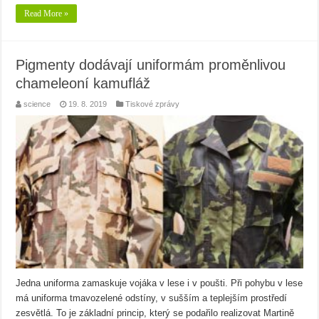
Read More »
Pigmenty dodávají uniformám proměnlivou
chameleoní kamufláž
science
19. 8. 2019
Tiskové zprávy
Jedna uniforma zamaskuje vojáka v lese i v poušti. Při pohybu v lese
má uniforma tmavozelené odstíny, v sušším a teplejším prostředí
zesvětlá. To je základní princip, který se podařilo realizovat Martině