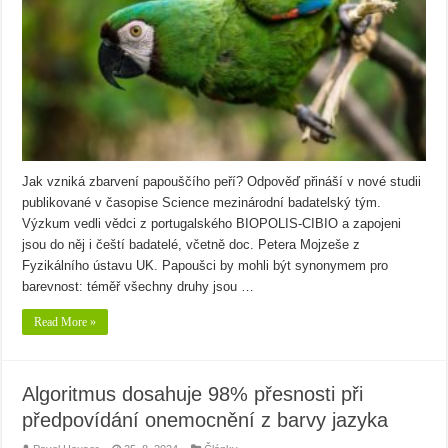
Jak vzniká zbarvení papouščího peří? Odpověď přináší v nové studii
publikované v časopise Science mezinárodní badatelský tým.
Výzkum vedli vědci z portugalského BIOPOLIS-CIBIO a zapojeni
jsou do něj i čeští badatelé, včetně doc. Petera Mojzeše z
Fyzikálního ústavu UK. Papoušci by mohli být synonymem pro
barevnost: téměř všechny druhy jsou …
Read More »
Algoritmus dosahuje 98% přesnosti při
předpovídání onemocnění z barvy jazyka