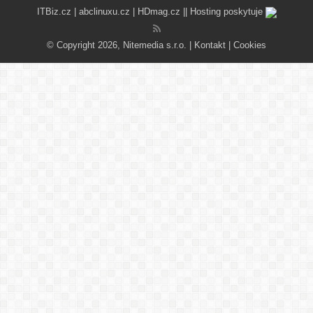
ITBiz.cz
|
abclinuxu.cz
|
HDmag.cz
|| Hosting poskytuje
© Copyright 2026, Nitemedia s.r.o. |
Kontakt
|
Cookies