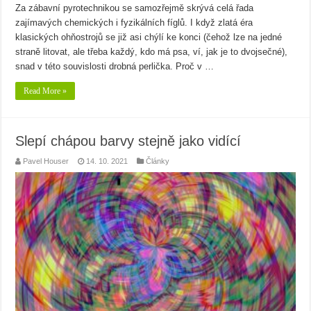
Za zábavní pyrotechnikou se samozřejmě skrývá celá řada
zajímavých chemických i fyzikálních fíglů. I když zlatá éra
klasických ohňostrojů se již asi chýlí ke konci (čehož lze na jedné
straně litovat, ale třeba každý, kdo má psa, ví, jak je to dvojsečné),
snad v této souvislosti drobná perlička. Proč v …
Read More »
Slepí chápou barvy stejně jako vidící
Pavel Houser
14. 10. 2021
Články