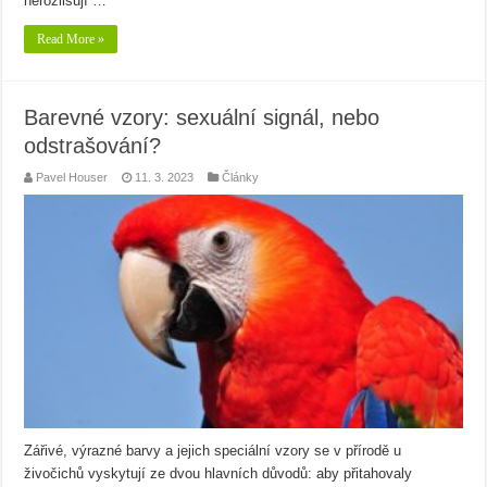
nerozlišují …
Read More »
Barevné vzory: sexuální signál, nebo
odstrašování?
Pavel Houser
11. 3. 2023
Články
Zářivé, výrazné barvy a jejich speciální vzory se v přírodě u
živočichů vyskytují ze dvou hlavních důvodů: aby přitahovaly