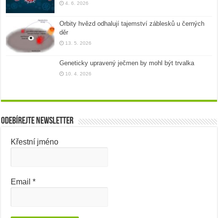
4. 6. 2026
Orbity hvězd odhalují tajemství záblesků u černých
děr
13. 5. 2026
Geneticky upravený ječmen by mohl být trvalka
10. 4. 2026
Odebírejte newsletter
Křestní jméno
Email
*