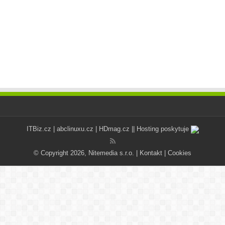
ITBiz.cz
|
abclinuxu.cz
|
HDmag.cz
|| Hosting poskytuje
© Copyright 2026, Nitemedia s.r.o. |
Kontakt
|
Cookies