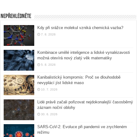
Nepřehlédněte
Kdy při srážce molekul vzniká chemická vazba?
7. 8. 2026
Kombinace umělé inteligence a lidské vynalézavosti
možná otevírá nový zlatý věk matematiky
5. 8. 2026
Kanibalistický kompromis: Proč se dlouhodobě
nevyplácí jíst lidské maso
10. 7. 2026
Lidé právě začali pořizovat nejdokonalejší časosběrný
záznam noční oblohy
30. 6. 2026
SARS-CoV-2: Evoluce při pandemii ve zrychleném
režimu