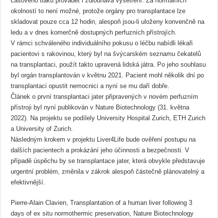
časového tlaku provádět i zdlouhavá vyšetření. Za normálních
okolností to není možné, protože orgány pro transplantace lze
skladovat pouze cca 12 hodin, alespoň jsou-li uloženy konvenčně na
ledu a v dnes komerčně dostupných perfuzních přístrojích.
V rámci schváleného individuálního pokusu o léčbu nabídli lékaři
pacientovi s rakovinou, který byl na švýcarském seznamu čekatelů
na transplantaci, použít takto upravená lidská játra. Po jeho souhlasu
byl orgán transplantován v květnu 2021. Pacient mohl několik dní po
transplantaci opustit nemocnici a nyní se mu daří dobře.
Článek o první transplantaci jater připravených v novém perfuzním
přístroji byl nyní publikován v Nature Biotechnology (31. května
2022). Na projektu se podílely University Hospital Zurich, ETH Zurich
a University of Zurich.
Následným krokem v projektu Liver4Life bude ověření postupu na
dalších pacientech a prokázání jeho účinnosti a bezpečnosti. V
případě úspěchu by se transplantace jater, která obvykle představuje
urgentní problém, změnila v zákrok alespoň částečně plánovatelný a
efektivnější.
Pierre-Alain Clavien, Transplantation of a human liver following 3
days of ex situ normothermic preservation, Nature Biotechnology