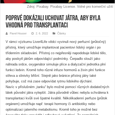
Zdroj: Pixabay. Pixabay License. Volné pro komerční užití
Poprvé dokázali uchovat játra, aby byla
vhodná pro transplantaci
Pavel Houser
2. 6. 2022
Články
V rámci výzkumu Liver4Life vědci vyvinuli nový perfuzní (průtočný)
přístroj, který umožňuje implantovat pacientovi lidský orgán i po
třídenním skladování. Přístroj co nejpřesněji napodobuje lidské tělo,
aby poskytl játrům odpovídající podmínky. Čerpadlo slouží jako
náhrada srdce, oxygenátor simuluje plíce a dialyzační jednotka plní
funkci ledvin. Kromě toho různé infuze hormonů a živin plní funkce
střeva a slinivky břišní. Stejně jako bránice přístroj játry také
pohybuje, což má zase odpovídat rytmu lidského dýchání.
Navíc v příslušném „tanku“ bylo možné pomocí různých dodatečných
látek původní játra vylepšit. Játra původně vůbec nebyla schválena k
transplantaci kvůli své špatné kvalitě. Několikadenní perfuze (průtok
orgánem) umožňuje např. terapii hormony či antibiotiky nebo
optimalizaci jaterního metabolismu. Kromě toho je možné bez