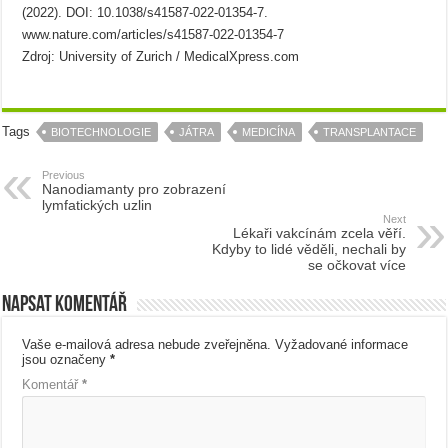
(2022). DOI: 10.1038/s41587-022-01354-7.
www.nature.com/articles/s41587-022-01354-7
Zdroj: University of Zurich / MedicalXpress.com
Tags
BIOTECHNOLOGIE
JÁTRA
MEDICÍNA
TRANSPLANTACE
Previous
Nanodiamanty pro zobrazení
lymfatických uzlin
Next
Lékaři vakcínám zcela věří.
Kdyby to lidé věděli, nechali by
se očkovat více
Napsat komentář
Vaše e-mailová adresa nebude zveřejněna.
Vyžadované informace
jsou označeny
*
Komentář
*