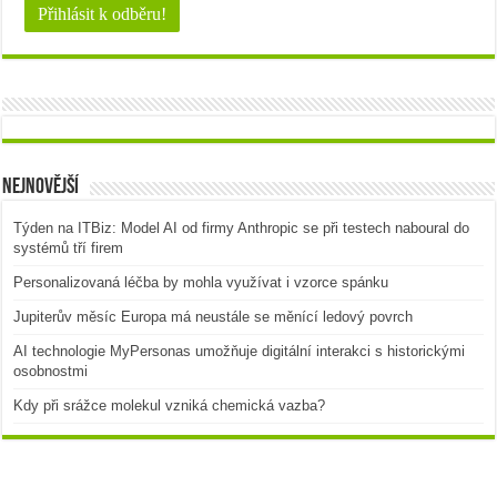
Nejnovější
Týden na ITBiz: Model AI od firmy Anthropic se při testech naboural do
systémů tří firem
Personalizovaná léčba by mohla využívat i vzorce spánku
Jupiterův měsíc Europa má neustále se měnící ledový povrch
AI technologie MyPersonas umožňuje digitální interakci s historickými
osobnostmi
Kdy při srážce molekul vzniká chemická vazba?