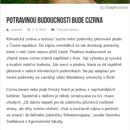
(c) Graphicstock
Potravinou budoucnosti bude cizrna
science
2. 9. 2021
Tiskové zprávy
Klimatická změna a rostoucí sucho mění podmínky pěstování plodin
v České republice. Do zájmu zemědělců se tak dostávají potraviny,
které v naší zemi nejsou příliš časté. Plodinou budoucnosti se
zřejmě stane cizrna známá například z Asie. Její výhodou je vysoká
a kvalitní nutriční hodnota. Jde navíc o plodinu, která se dá úspěšně
pěstovat v našich klimatických podmínkách. Na její adaptaci pro
české podmínky se zaměřují vědci Mendelovy univerzity v Brně.
Cizrna beraní nebo jinak římský hrách je jednou z nejchutnějších
luštěnin. Společně s dalšími je někdy označována za tzv. maso
chudých. „Už dávno nepatří jen do jídelníčku příznivců rostlinné
stravy, ale díky svému složení, chuti a současně zájmu o pestrost
ve stravě i do běžného jídelníčku Středoevropana,“ uvedla Veronika
Sedláková z Agronomické fakulty.