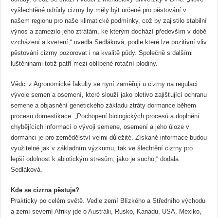
vyšlechtěné odrůdy cizrny by měly být určené pro pěstování v
našem regionu pro naše klimatické podmínky, což by zajistilo stabilní
výnos a zamezilo jeho ztrátám, ke kterým dochází především v době
vzcházení a kvetení,“ uvedla Sedláková, podle které lze pozitivní vliv
pěstování cizrny pozorovat i na kvalitě půdy. Společně s dalšími
luštěninami totiž patří mezi oblíbené rotační plodiny.
Vědci z Agronomické fakulty se nyní zaměřují u cizrny na regulaci
vývoje semen a osemení, které slouží jako pletivo zajišťující ochranu
semene a objasnění genetického základu ztráty dormance během
procesu domestikace. „Pochopení biologických procesů a doplnění
chybějících informací o vývoji semene, osemení a jeho úloze v
dormanci je pro zemědělství velmi důležité. Získané informace budou
využitelné jak v základním výzkumu, tak ve šlechtění cizrny pro
lepší odolnost k abiotickým stresům, jako je sucho,“ dodala
Sedláková.
Kde se cizrna pěstuje?
Prakticky po celém světě. Vedle zemí Blízkého a Středního východu
a zemí severní Afriky jde o Austrálii, Rusko, Kanadu, USA, Mexiko,