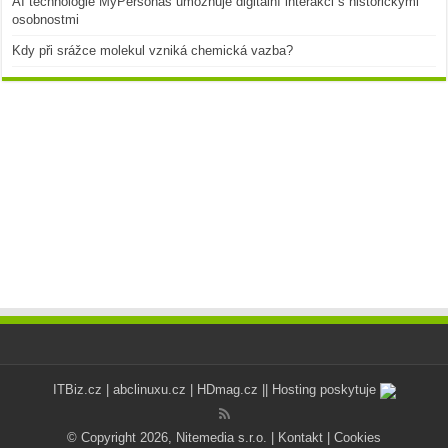
AI technologie MyPersonas umožňuje digitální interakci s historickými
osobnostmi
Kdy při srážce molekul vzniká chemická vazba?
ITBiz.cz
|
abclinuxu.cz
|
HDmag.cz
|| Hosting poskytuje
© Copyright 2026, Nitemedia s.r.o. |
Kontakt
|
Cookies