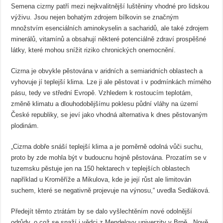
Semena cizrny patří mezi nejkvalitnější luštěniny vhodné pro lidskou
výživu. Jsou nejen bohatým zdrojem bílkovin se značným
množstvím esenciálních aminokyselin a sacharidů, ale také zdrojem
minerálů, vitamínů a obsahují některé potenciálně zdraví prospěšné
látky, které mohou snížit riziko chronických onemocnění.
Cizrna je obvykle pěstována v aridních a semiaridních oblastech a
vyhovuje jí teplejší klima. Lze ji ale pěstovat i v podmínkách mírného
pásu, tedy ve střední Evropě. Vzhledem k rostoucím teplotám,
změně klimatu a dlouhodobějšímu poklesu půdní vláhy na území
České republiky, se jeví jako vhodná alternativa k dnes pěstovaným
plodinám.
„Cizrna dobře snáší teplejší klima a je poměrně odolná vůči suchu,
proto by zde mohla být v budoucnu hojně pěstována. Prozatím se v
tuzemsku pěstuje jen na 150 hektarech v teplejších oblastech
například u Kroměříže a Mikulova, kde je její růst ale limitován
suchem, které se negativně projevuje na výnosu,“ uvedla Sedláková.
Předejít těmto ztrátám by se dalo vyšlechtěním nové odolnější
odrůdy, o což se snaží i vědci z Mendelovy univerzity v Brně. „Nově