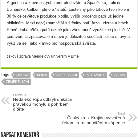
Argentinu a z evropských zemí především o Španělsko, Itálii či
Bulharsko. Celkem jde o 57 států. Luštěniny jako takové tvoří kolem
30 % celosvětové produkce plodin, vyšší procento patří už jedině
obilninám. Mezi nejvýznamnější luštěniny patří fazol, cizrna a hrách.
Právě druhá příčka patří cizrně jako všestranně využitelné plodině. V
čerstvém či zpracovaném stavu je důležitou součástí lidské stravy a
využívá se i jako krmivo pro hospodářská zvířata.
tisková zpráva Mendelovy univerzity v Brně
Tags
CIZRNA
KLIMA
OTEPLOVÁNÍ
POTRAVINY
VÝŽIVA
ZEMĚDĚLSTVÍ
Previous
Nedaleko Řípu odkryli unikátní
pravěkou mohylu s pohřbem
dítěte
Next
Český kras: Krajina vytvářená
řekami a rozpouštěním vápence
Napsat komentář