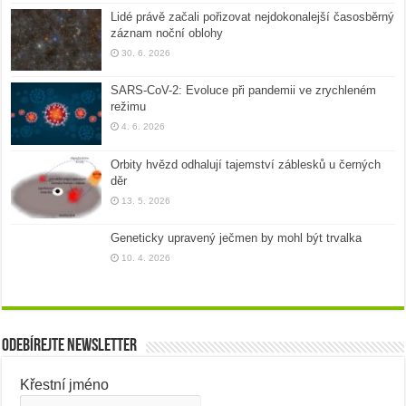
Lidé právě začali pořizovat nejdokonalejší časosběrný
záznam noční oblohy
30. 6. 2026
SARS-CoV-2: Evoluce při pandemii ve zrychleném
režimu
4. 6. 2026
Orbity hvězd odhalují tajemství záblesků u černých
děr
13. 5. 2026
Geneticky upravený ječmen by mohl být trvalka
10. 4. 2026
Odebírejte newsletter
Křestní jméno