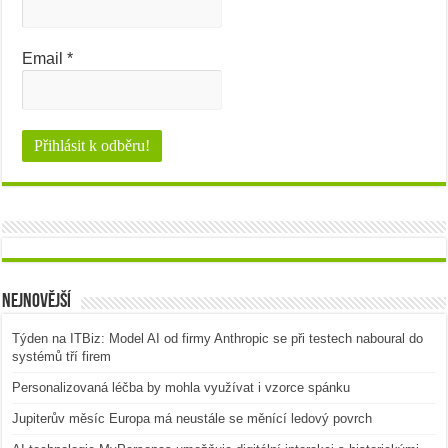
Email
*
Nejnovější
Týden na ITBiz: Model AI od firmy Anthropic se při testech naboural do
systémů tří firem
Personalizovaná léčba by mohla využívat i vzorce spánku
Jupiterův měsíc Europa má neustále se měnící ledový povrch