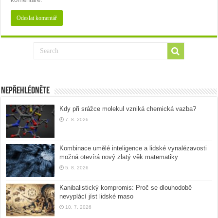
Nepřehlédněte
Kdy při srážce molekul vzniká chemická vazba?
7. 8. 2026
Kombinace umělé inteligence a lidské vynalézavosti
možná otevírá nový zlatý věk matematiky
5. 8. 2026
Kanibalistický kompromis: Proč se dlouhodobě
nevyplácí jíst lidské maso
10. 7. 2026