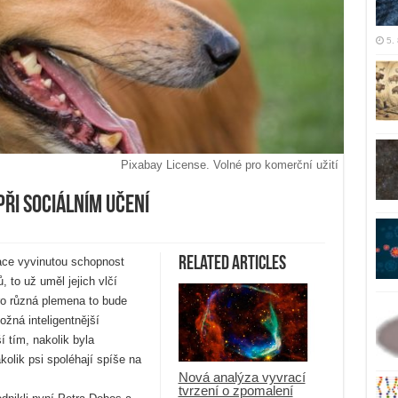
5.
Pixabay License. Volné pro komerční užití
 při sociálním učení
Related Articles
ace vyvinutou schopnost
 to už uměl jejich vlčí
pro různá plemena to bude
ožná inteligentnější
 tím, nakolik byla
olik psi spoléhají spíše na
Nová analýza vyvrací
tvrzení o zpomalení