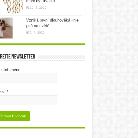
mohl být trvalka
10. 4. 2026
Vzniká první dlouhověká linie
psů na světě
2. 4. 2026
rejte newsletter
estní jméno
ail
*