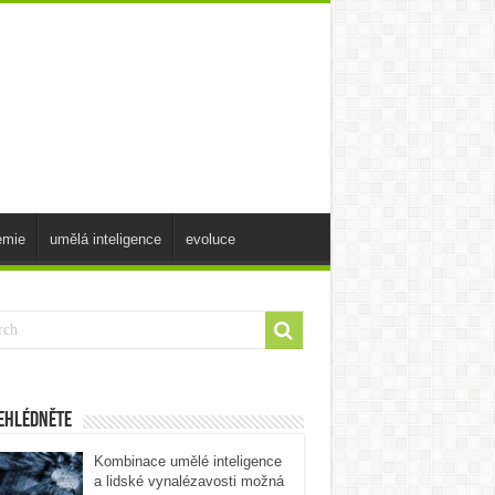
emie
umělá inteligence
evoluce
ehlédněte
Kombinace umělé inteligence
a lidské vynalézavosti možná