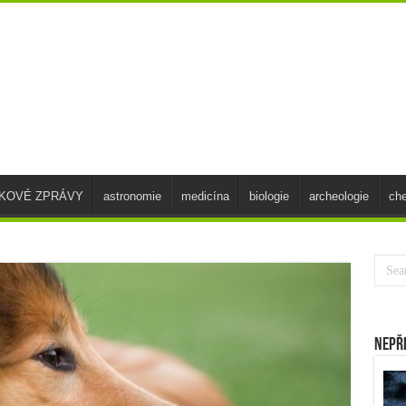
SKOVÉ ZPRÁVY
astronomie
medicína
biologie
archeologie
ch
Nepř