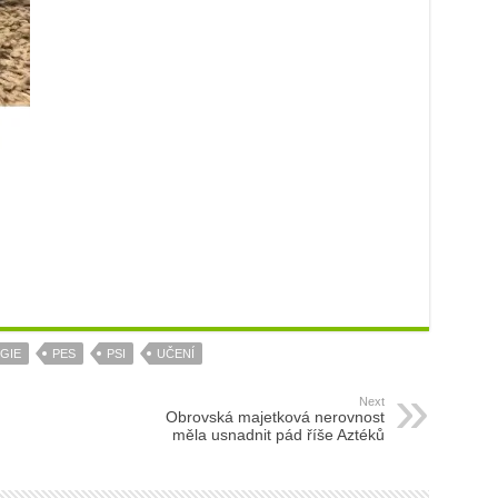
GIE
PES
PSI
UČENÍ
Next
Obrovská majetková nerovnost
měla usnadnit pád říše Aztéků