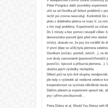
V budapešťské Eötvös Loránd University po
Péter Pongrácz další psovědný experiment
učit se od člověka při řešení problémů v pro
nichž psi zrovna neexcelují. Konkrétně šlo
plotu z drátěného pletiva ve tvaru V, za ní
s tím mají problémy. Experimentů se zúčas
Do 1 minuty a bez pomoci neuspěl vůbec žá
demonstrátor pomohl (plot před nimi obešel
místo), ukázalo se, že psy lze rozdělit do 
V první (lépe se učili) byla plemena selekto
člověkem (ovčáci, pointeři, retrívři…), ve d
své úkoly samostatně (pastevečtí/honáčtí psi,
jezevčíci, špicové a příbuzná plemena…). 
ukázka jejich výsledky nezlepšila.
Dělení psů na tyto dvě skupiny neodpovídá
jde tedy o výsledek až nedávné selekce ko
kooperativnost se vyvinula několikrát nezáv
Dalším plánem je experiment upravit tak, a
psy i přímo povzbuzovali…
Petra Dobos et al, Would You Detour with 