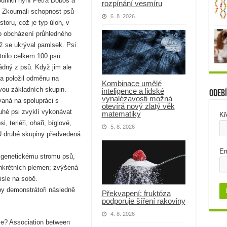
dnikli nyní Petra Dobos a
rozpínání vesmíru
. Zkoumali schopnost psů
6. 8. 2026
storu, což je typ úloh, v
 o obcházení průhledného
mž se ukrýval pamlsek. Psi
tnilo celkem 100 psů.
dný z psů. Když jim ale
 a položil odměnu na
Kombinace umělé
dvou základních skupin.
inteligence a lidské
Odebí
vynalézavosti možná
vaná na spolupráci s
otevírá nový zlatý věk
ruhé psi zvyklí vykonávat
matematiky
Kř
 teriéři, ohaři, bíglové,
5. 8. 2026
U druhé skupiny předvedená
Em
 genetickému stromu psů,
nkrétních plemen; zvýšená
isle na sobě.
by demonstrátoři následně
Překvapení: fruktóza
podporuje šíření rakoviny
4. 8. 2026
Me? Association between