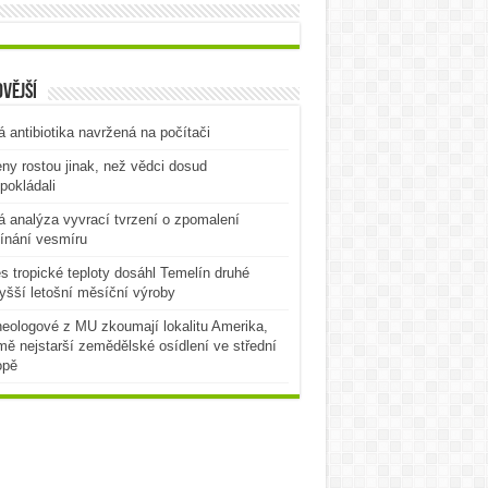
vější
 antibiotika navržená na počítači
ny rostou jinak, než vědci dosud
pokládali
 analýza vyvrací tvrzení o zpomalení
ínání vesmíru
es tropické teploty dosáhl Temelín druhé
yšší letošní měsíční výroby
eologové z MU zkoumají lokalitu Amerika,
mě nejstarší zemědělské osídlení ve střední
opě