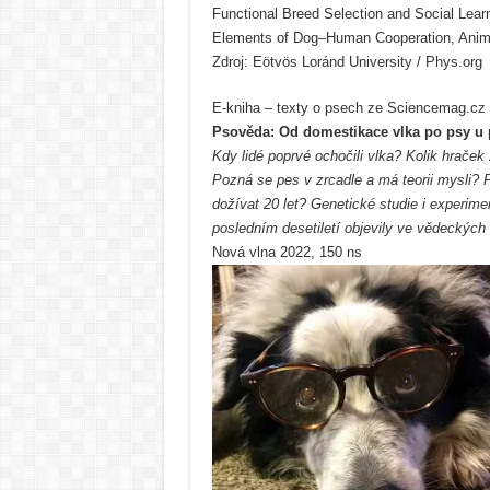
Functional Breed Selection and Social Lear
Elements of Dog–Human Cooperation, Anima
Zdroj: Eötvös Loránd University / Phys.org
E-kniha – texty o psech ze Sciencemag.cz 
Psověda: Od domestikace vlka po psy u p
Kdy lidé poprvé ochočili vlka? Kolik hraček
Pozná se pes v zrcadle a má teorii mysli? 
dožívat 20 let? Genetické studie i experim
posledním desetiletí objevily ve vědeckých
Nová vlna 2022, 150 ns