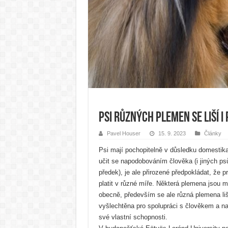
Psi různých plemen se liší i
Pavel Houser
15. 9. 2023
Články
Psi mají pochopitelně v důsledku domestik
učit se napodobováním člověka (i jiných psů,
předek), je ale přirozené předpokládat, že 
platit v různé míře. Některá plemena jsou m
obecně, především se ale různá plemena liší
vyšlechtěna pro spolupráci s člověkem a nak
své vlastní schopnosti.