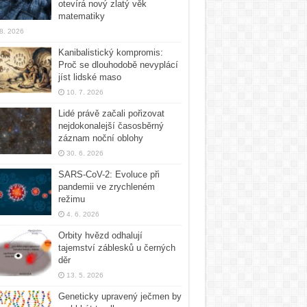
otevírá nový zlatý věk
matematiky
 8. 2026
Kanibalistický kompromis:
Proč se dlouhodobě nevyplácí
jíst lidské maso
10. 7. 2026
Lidé právě začali pořizovat
nejdokonalejší časosběrný
záznam noční oblohy
30. 6. 2026
SARS-CoV-2: Evoluce při
pandemii ve zrychleném
režimu
4. 6. 2026
Orbity hvězd odhalují
tajemství záblesků u černých
děr
13. 5. 2026
Geneticky upravený ječmen by