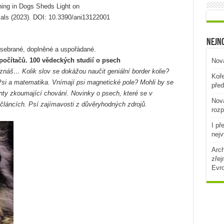
ning in Dogs Sheds Light on
ls (2023). DOI: 10.3390/ani13122001
Nejno
sebrané, doplněné a uspořádané.
očítačů. 100 vědeckých studií o psech
Nová
 znáš… Kolik slov se dokážou naučit geniální border kolie?
Koře
Psi a matematika. Vnímají psi magnetické pole? Mohli by se
před
enty zkoumající chování. Novinky o psech, které se v
Nová
 článcích. Psí zajímavosti z důvěryhodných zdrojů.
rozp
I př
nejv
Arch
zřej
Evr