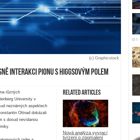
5.
(c) Graphicstock
sně interakci pionu s Higgsovým polem
Related Articles
 na různých
enberg University v
osud neznámých aspektech
Konstantin Ottnad dokázali
em s dosud nevídanou
miky.
Nová analýza vyvrací
tvrzení o zpomalení
i atomových jader a