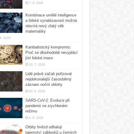
7. 8. 2026
Kombinace umělé inteligence
a lidské vynalézavosti možná
otevírá nový zlatý věk
matematiky
 8. 2026
Kanibalistický kompromis:
Proč se dlouhodobě nevyplácí
jíst lidské maso
10. 7. 2026
Lidé právě začali pořizovat
nejdokonalejší časosběrný
záznam noční oblohy
30. 6. 2026
SARS-CoV-2: Evoluce při
pandemii ve zrychleném
režimu
4. 6. 2026
Orbity hvězd odhalují
tajemství záblesků u černých