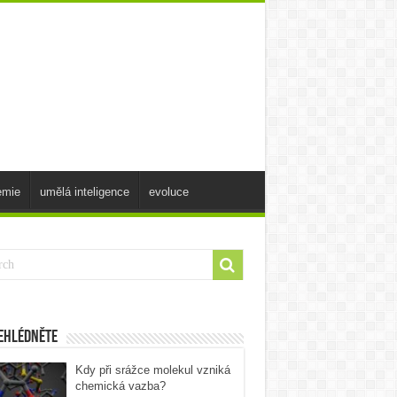
emie
umělá inteligence
evoluce
ehlédněte
Kdy při srážce molekul vzniká
chemická vazba?