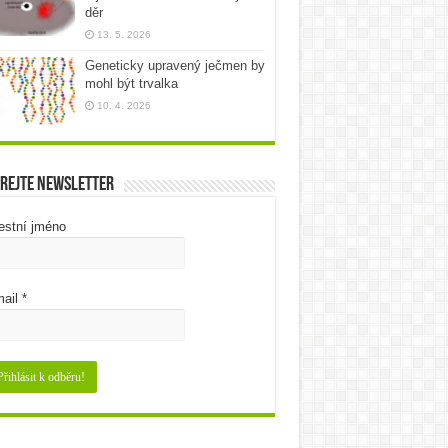
děr
13. 5. 2026
Geneticky upravený ječmen by
mohl být trvalka
10. 4. 2026
rejte newsletter
estní jméno
ail
*