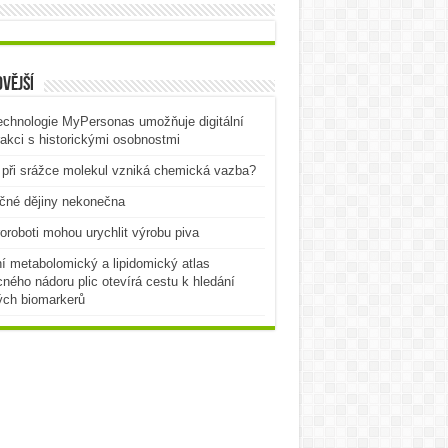
vější
echnologie MyPersonas umožňuje digitální
rakci s historickými osobnostmi
při srážce molekul vzniká chemická vazba?
čné dějiny nekonečna
oroboti mohou urychlit výrobu piva
í metabolomický a lipidomický atlas
ného nádoru plic otevírá cestu k hledání
ých biomarkerů