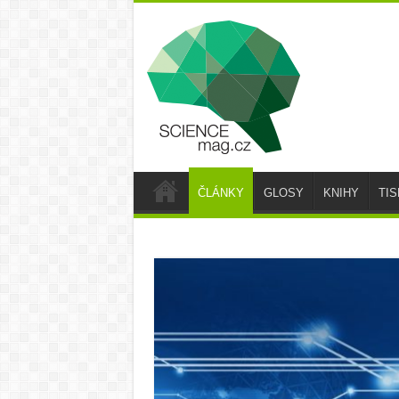
ČLÁNKY
GLOSY
KNIHY
TI