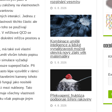
rozpínání vesmíru
ou založeny na vlastnostech
6. 8. 2026
kvantovou
ných interakcí. Jednou z
lastnosti těchto částic ale
 toho se používají
. V mřížkové QCD se
a diskrétní mřížce prostoru a
Kombinace umělé
inteligence a lidské
Odebí
vynalézavosti možná
, má také své vlastní
otevírá nový zlatý věk
zumět vlivům tohoto popisu
matematiky
Kř
ě simulace vyžadují
5. 8. 2026
ouze superpočítače. Při
asto lépe vysvětlit v rámci
Em
i stavebními kameny tohoto
 fungují jako nositelé
kci mezi nukleony. Tato
rnuje všechny vlastnosti
Překvapení: fruktóza
ku však popisuje jiným
podporuje šíření rakoviny
4. 8. 2026