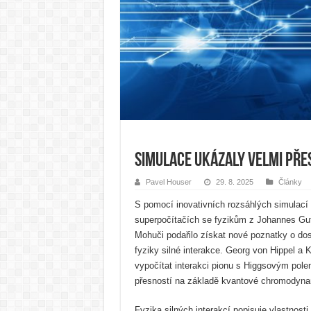
Simulace ukázaly velmi pře
Pavel Houser
29. 8. 2025
Články
S pomocí inovativních rozsáhlých simulací
superpočítačích se fyzikům z Johannes Gut
Mohuči podařilo získat nové poznatky o d
fyziky silné interakce. Georg von Hippel a 
vypočítat interakci pionu s Higgsovým pol
přesností na základě kvantové chromodyna
Fyzika silných interakcí popisuje vlastnost