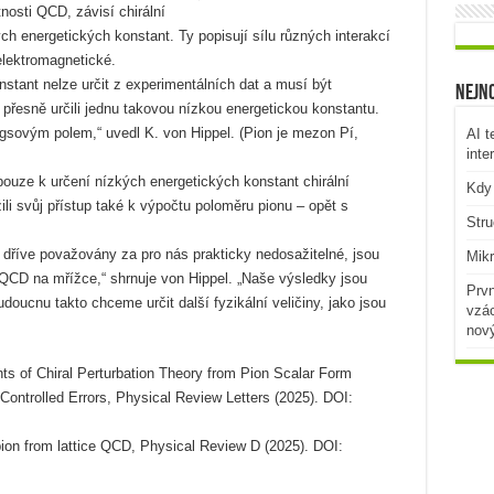
osti QCD, závisí chirální
ch energetických konstant. Ty popisují sílu různých interakcí
elektromagnetické.
stant nelze určit z experimentálních dat a musí být
Nejno
řesně určili jednu takovou nízkou energetickou konstantu.
iggsovým polem,“ uvedl K. von Hippel. (Pion je mezon Pí,
AI t
inte
pouze k určení nízkých energetických konstant chirální
Kdy 
ili svůj přístup také k výpočtu poloměru pionu – opět s
Stru
y dříve považovány za pro nás prakticky nedosažitelné, jsou
Mikr
QCD na mřížce,“ shrnuje von Hippel. „Naše výsledky jsou
Prvn
oucnu takto chceme určit další fyzikální veličiny, jako jsou
vzác
nov
ts of Chiral Perturbation Theory from Pion Scalar Form
ontrolled Errors, Physical Review Letters (2025). DOI:
 pion from lattice QCD, Physical Review D (2025). DOI: