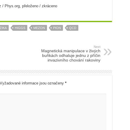
 / Phys.org, přeloženo / zkráceno
ZIKA
HIGGS
MEZON
PION
QCD
Next
Magnetická manipulace v živých
buňkách odhaluje jednu z příčin
invazivního chování rakoviny
Vyžadované informace jsou označeny
*