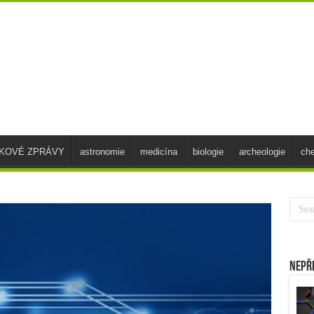
SKOVÉ ZPRÁVY
astronomie
medicína
biologie
archeologie
ch
Nepř