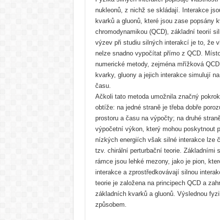
nukleonů, z nichž se skládají. Interakce js
kvarků a gluonů, které jsou zase popsány 
chromodynamikou (QCD), základní teorií sil
výzev při studiu silných interakcí je to, že v
nelze snadno vypočítat přímo z QCD. Místo
numerické metody, zejména mřížková QCD
kvarky, gluony a jejich interakce simulují n
času.
Ačkoli tato metoda umožnila značný pokrok
obtíže: na jedné straně je třeba dobře poro
prostoru a času na výpočty; na druhé stran
výpočetní výkon, který mohou poskytnout p
nízkých energiích však silné interakce lze č
tzv. chirální perturbační teorie. Základním
rámce jsou lehké mezony, jako je pion, které
interakce a zprostředkovávají silnou intera
teorie je založena na principech QCD a zah
základních kvarků a gluonů. Výslednou fyzi
způsobem.