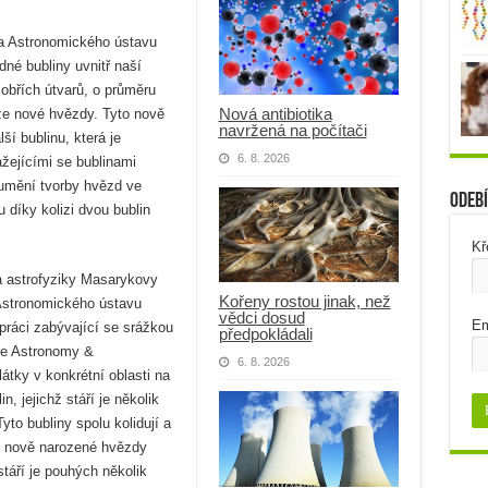
 a Astronomického ústavu
né bubliny uvnitř naší
 obřích útvarů, o průměru
Nová antibiotika
ize nové hvězdy. Tyto nově
navržená na počítači
ší bublinu, která je
6. 8. 2026
ážejícími se bublinami
umění tvorby hvězd ve
Odebí
 díky kolizi dvou bublin
Kř
a astrofyziky Masarykovy
Kořeny rostou jinak, než
Astronomického ústavu
vědci dosud
Em
práci zabývající se srážkou
předpokládali
se Astronomy &
6. 8. 2026
tky v konkrétní oblasti na
, jejichž stáří je několik
yto bubliny spolu kolidují a
o nově narozené hvězdy
stáří je pouhých několik