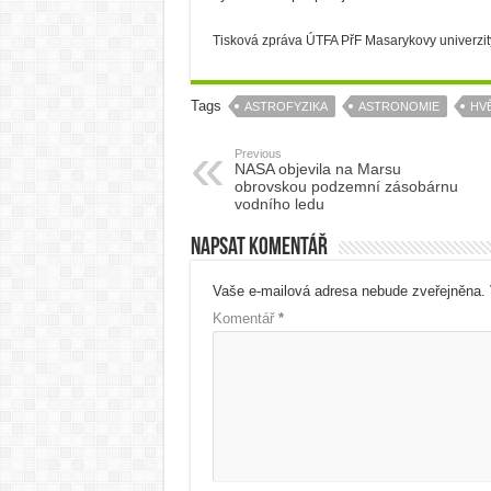
Tisková zpráva ÚTFA PřF Masarykovy univerzi
Tags
ASTROFYZIKA
ASTRONOMIE
HV
Previous
NASA objevila na Marsu
obrovskou podzemní zásobárnu
vodního ledu
Napsat komentář
Vaše e-mailová adresa nebude zveřejněna.
Komentář
*