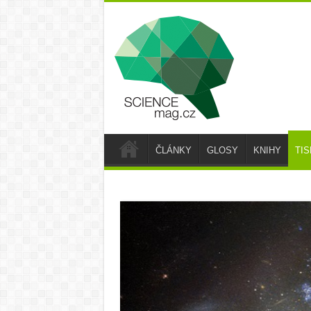
ČLÁNKY
GLOSY
KNIHY
TI