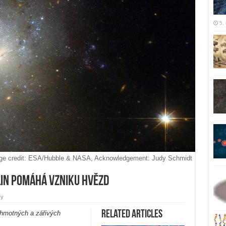
5.
ge credit: ESA/Hubble & NASA, Acknowledgement: Judy Schmidt
in pomáhá vzniku hvězd
vy
Related Articles
 hmotných a zářivých