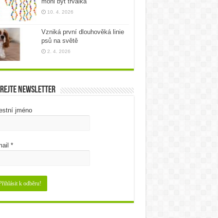
mohl být trvalka
10. 4. 2026
Vzniká první dlouhověká linie
psů na světě
2. 4. 2026
rejte newsletter
estní jméno
ail
*