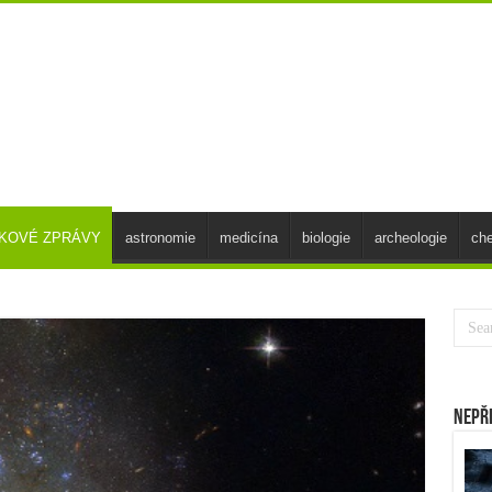
SKOVÉ ZPRÁVY
astronomie
medicína
biologie
archeologie
ch
Nepř