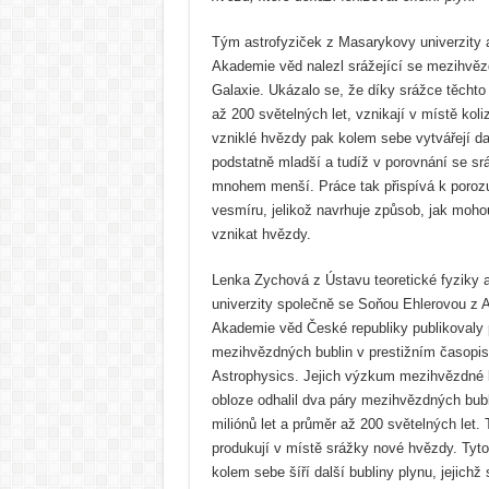
Tým astrofyziček z Masarykovy univerzity
Akademie věd nalezl srážející se mezihvězd
Galaxie. Ukázalo se, že díky srážce těchto
až 200 světelných let, vznikají v místě kol
vzniklé hvězdy pak kolem sebe vytvářejí dal
podstatně mladší a tudíž v porovnání se sr
mnohem menší. Práce tak přispívá k poroz
vesmíru, jelikož navrhuje způsob, jak mohou
vznikat hvězdy.
Lenka Zychová z Ústavu teoretické fyziky 
univerzity společně se Soňou Ehlerovou z 
Akademie věd České republiky publikovaly 
mezihvězdných bublin v prestižním časopi
Astrophysics. Jejich výzkum mezihvězdné lá
obloze odhalil dva páry mezihvězdných bublin
miliónů let a průměr až 200 světelných let. T
produkují v místě srážky nové hvězdy. Tyt
kolem sebe šíří další bubliny plynu, jejichž 