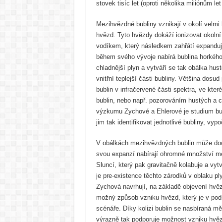
stovek tisíc let (oproti několika miliónům let
Mezihvězdné bubliny vznikají v okolí velmi
hvězd. Tyto hvězdy dokáží ionizovat okolní
vodíkem, který následkem zahřátí expanduj
během svého vývoje nabírá bublina horkého
chladnější plyn a vytváří se tak obálka hust
vnitřní teplejší části bubliny. Většina do
bublin v infračervené části spektra, ve kte
bublin, nebo např. pozorováním hustých a c
výzkumu Zychové a Ehlerové je studium bub
jim tak identifikovat jednotlivé bubliny, vypo
V obálkách mezihvězdných bublin může doch
svou expanzí nabírají ohromné množství mez
Sluncí, který pak gravitačně kolabuje a vyt
je pre-existence těchto zárodků v oblaku pl
Zychová navrhují, na základě objevení hvěz
možný způsob vzniku hvězd, který je v podst
scénáře. Díky kolizi bublin se nasbíraná mě
výrazně tak podporuje možnost vzniku hvě