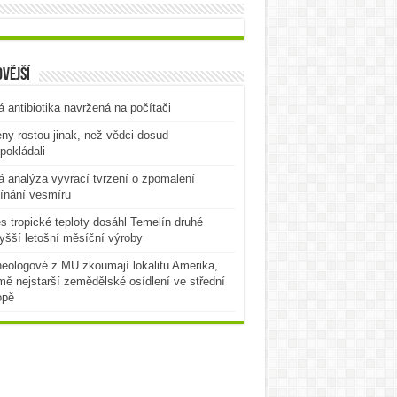
vější
 antibiotika navržená na počítači
ny rostou jinak, než vědci dosud
pokládali
 analýza vyvrací tvrzení o zpomalení
ínání vesmíru
es tropické teploty dosáhl Temelín druhé
yšší letošní měsíční výroby
eologové z MU zkoumají lokalitu Amerika,
mě nejstarší zemědělské osídlení ve střední
opě