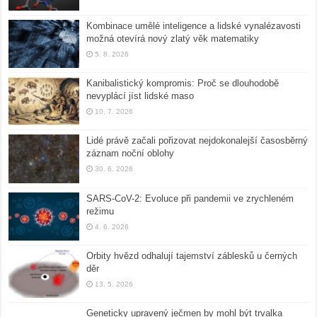
Kombinace umělé inteligence a lidské vynalézavosti
možná otevírá nový zlatý věk matematiky
5. 8. 2026
Kanibalistický kompromis: Proč se dlouhodobě
nevyplácí jíst lidské maso
10. 7. 2026
Lidé právě začali pořizovat nejdokonalejší časosběrný
záznam noční oblohy
30. 6. 2026
SARS-CoV-2: Evoluce při pandemii ve zrychleném
režimu
4. 6. 2026
Orbity hvězd odhalují tajemství záblesků u černých
děr
13. 5. 2026
Geneticky upravený ječmen by mohl být trvalka