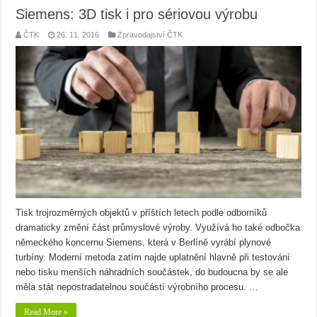
Siemens: 3D tisk i pro sériovou výrobu
ČTK
26. 11. 2016
Zpravodajství ČTK
Tisk trojrozměrných objektů v příštích letech podle odborníků
dramaticky změní část průmyslové výroby. Využívá ho také odbočka
německého koncernu Siemens, která v Berlíně vyrábí plynové
turbíny. Moderní metoda zatím najde uplatnění hlavně při testování
nebo tisku menších náhradních součástek, do budoucna by se ale
měla stát nepostradatelnou součástí výrobního procesu. …
Read More »