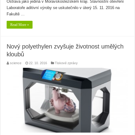
Ostrava jako jediná v Moravskoslezském kraji. Slavnostní otevření
Laboratoře aditivní výroby se uskutečnilo v úterý 15. 11. 2016 na
Fakultě …
Read More »
Nový polyethylen zvyšuje životnost umělých
kloubů
science
22. 10. 2016
Tiskové zprávy