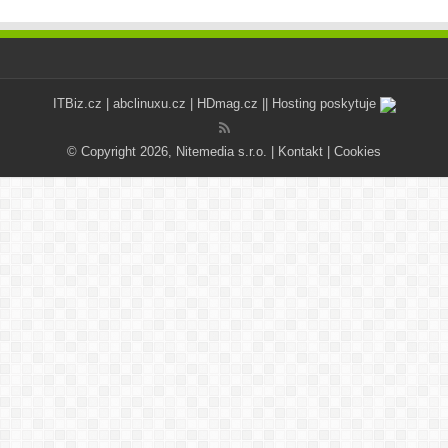
ITBiz.cz
|
abclinuxu.cz
|
HDmag.cz
|| Hosting poskytuje
© Copyright 2026, Nitemedia s.r.o. |
Kontakt
|
Cookies