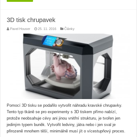
3D tisk chrupavek
Pavel Houser
25. 11. 2016
Články
Pomocí 3D tisku se podařilo vytvořit náhradu kravské chrupavky.
Tento typ tkáně se pro experimenty s 3D tiskem přímo nabízí,
protože neobsahuje cévy ani jinou vnitřní strukturu, je tvořen jen
jediným typem buněk. Vytvořit ledviny, játra nebo i jen sval je
přirozeně mnohem těší, minimálně musí jít o vícestupňový proces.