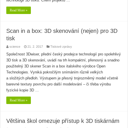
technologii 3D tisku. Cílem projektu …
Read More »
Scan in a box: 3D skenování (nejen) pro 3D
tisk
science
21. 2. 2017
Tiskové zprávy
Společnost 3Dwiser, přední český prodejce technologií pro spolehlivý
3D tisk a 3D skenování, uvádí na trh kompaktní, přenosný a snadno
použitelný 3D skener Scan in a box italského výrobce Open
Technologies. Vyniká pokročilým snímáním různě velkých
a složitých předloh. Výstupem je přesný trojrozměrný model včetně
barevné textury povrchu pro další modelování – či třeba výrobu
fyzické kopie 3D …
Read More »
Většina škol omezuje přístup k 3D tiskárnám