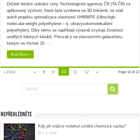
Držiteli letošní unikátní ceny Technologické agentury ČR (TA ČR) za
aplikovaný výzkum, která byla vyrobena na 3D tiskárně, se stali
autoři projektu optimalizace vlastností UHMWPE (Ultra-high-
molecular-weight polyethylene – tj. ultravysokomolekulární
polyethylen). Díky němu se například výrazně zvyšuje životnost
umělých lidských kloubů. Převzali ji na slavnostním galavečeru,
kterým ve čtvrtek 20. …
Read More »
10
« First
...
«
8
9
11
12
»
Page 10 of 12
Nepřehlédněte
Kdy při srážce molekul vzniká chemická vazba?
7. 8. 2026