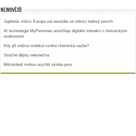
Nejnovější
Jupiterův měsíc Europa má neustále se měnící ledový povrch
AI technologie MyPersonas umožňuje digitální interakci s historickými
osobnostmi
Kdy při srážce molekul vzniká chemická vazba?
Stručné dějiny nekonečna
Mikroroboti mohou urychlit výrobu piva