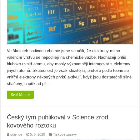
Ve školních hodinách chemie jsme se učili, že elektrony mimo
valenční vrstvu se nepodílejí na chemické vazbě. Nacházejí příliš
hluboko uvnitř atomu, aby mohly významněji interagovat s elektrony
jiných atomů. Skutečnost je však složitější, protože podle teorie se
vnitřní elektrony některých prvků aktivují, když jsou dostatečně silně
stlačeny, například při …
Read More »
Český tým publikoval v Science zrod
kovového roztoku
science
5. 6. 2020
Tiskové zprávy