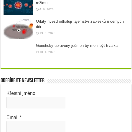
režimu
4. 6. 2026
Orbity hvězd odhalují tajemství záblesků u černých
děr
13. 5. 2026
Geneticky upravený ječmen by mohl být trvalka
10. 4. 2026
Odebírejte newsletter
Křestní jméno
Email
*