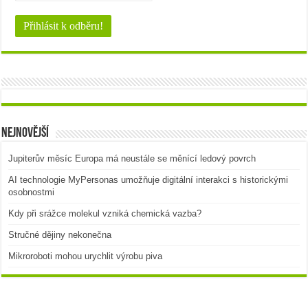
Nejnovější
Jupiterův měsíc Europa má neustále se měnící ledový povrch
AI technologie MyPersonas umožňuje digitální interakci s historickými
osobnostmi
Kdy při srážce molekul vzniká chemická vazba?
Stručné dějiny nekonečna
Mikroroboti mohou urychlit výrobu piva