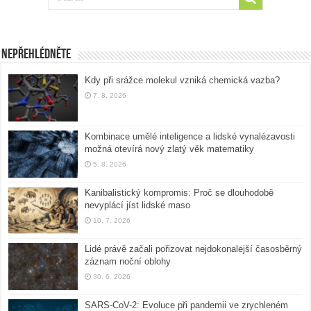
Nepřehlédněte
Kdy při srážce molekul vzniká chemická vazba?
7. 8. 2026
Kombinace umělé inteligence a lidské vynalézavosti
možná otevírá nový zlatý věk matematiky
5. 8. 2026
Kanibalistický kompromis: Proč se dlouhodobě
nevyplácí jíst lidské maso
10. 7. 2026
Lidé právě začali pořizovat nejdokonalejší časosběrný
záznam noční oblohy
30. 6. 2026
SARS-CoV-2: Evoluce při pandemii ve zrychleném