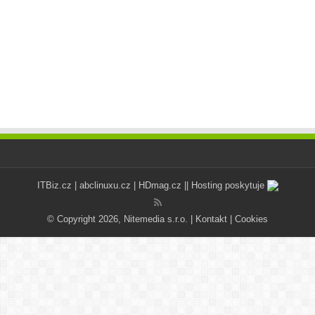
ITBiz.cz
|
abclinuxu.cz
|
HDmag.cz
|| Hosting poskytuje
© Copyright 2026, Nitemedia s.r.o. |
Kontakt
|
Cookies