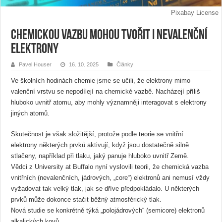
Pixabay License
Chemickou vazbu mohou tvořit i nevalenční
elektrony
Pavel Houser
16. 10. 2025
Články
Ve školních hodinách chemie jsme se učili, že elektrony mimo
valenční vrstvu se nepodílejí na chemické vazbě. Nacházejí příliš
hluboko uvnitř atomu, aby mohly významněji interagovat s elektrony
jiných atomů.
Skutečnost je však složitější, protože podle teorie se vnitřní
elektrony některých prvků aktivují, když jsou dostatečně silně
stlačeny, například při tlaku, jaký panuje hluboko uvnitř Země.
Vědci z University at Buffalo nyní vyslovili teorii, že chemická vazba
vnitřních (nevalenčních, jádrových, „core“) elektronů ani nemusí vždy
vyžadovat tak velký tlak, jak se dříve předpokládalo. U některých
prvků může dokonce stačit běžný atmosférický tlak.
Nová studie se konkrétně týká „polojádrových“ (semicore) elektronů
alkalických kovů.