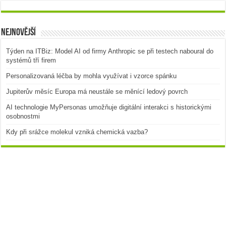
Nejnovější
Týden na ITBiz: Model AI od firmy Anthropic se při testech naboural do
systémů tří firem
Personalizovaná léčba by mohla využívat i vzorce spánku
Jupiterův měsíc Europa má neustále se měnící ledový povrch
AI technologie MyPersonas umožňuje digitální interakci s historickými
osobnostmi
Kdy při srážce molekul vzniká chemická vazba?