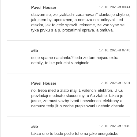
Pavel Houser
17. 10. 2025 at 00:41
obavam se, ze „zakladni zaramovani“ clanku je chybne,
jak jsem byl uporoznen, a nemuzu nez odkyvat. ted
otazka, jak to cele spravit. rekneme, ze vse vyse se
tyka prvku s a p. prozatimni oprava. a omluva.
a6b
17. 10. 2025 at 07:43
co je spatne na clanku? leda ze tam nejsou extra
detaily, to lze pak cist v originale.
Pavel Houser
17. 10. 2025 at 15:01
no, treba med a zlato maji 1 valencni elektron. U Cu
prevladaji mednate slouceniny, u Au zlatite. takze je
jasne, ze musi vazby tvorit i nevalencni elektrony a
nemuze tedy jit o zadne prepisovani ucebnic chemie.
a6b
17. 10. 2025 at 19:49
takze ono to bude podle toho na jake energeticke