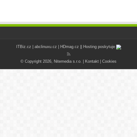
ITBiz.cz
|
abclinuxu.cz
|
HDmag.cz
|| Hosting poskytuje
© Copyright 2026, Nitemedia s.r.o. |
Kontakt
|
Cookies