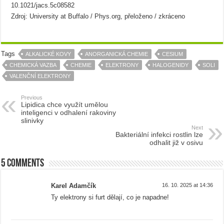
10.1021/jacs.5c08582
Zdroj: University at Buffalo / Phys.org, přeloženo / zkráceno
Tags
ALKALICKÉ KOVY
ANORGANICKÁ CHEMIE
CESIUM
CHEMICKÁ VAZBA
CHEMIE
ELEKTRONY
HALOGENIDY
SOLI
VALENČNÍ ELEKTRONY
Previous
Lipidica chce využít umělou
inteligenci v odhalení rakoviny
slinivky
Next
Bakteriální infekci rostlin lze
odhalit již v osivu
5 comments
Karel Adamčík
16. 10. 2025 at 14:36
Ty elektrony si furt dělají, co je napadne!