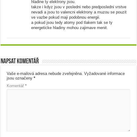
hladine ty elektrony jsou.
takze i kdyz jsou v posledni nebo predposledni vrstve
nevadi a jsou to valencni elektrony a muzou se pouzit
ve vazbe pokud maji podobnou energii.
a pokud jsou tedy atomy pod tlakem tak se ty
energeticke hladiny mohou zajimave menit.
Napsat komentář
Vaše e-mailová adresa nebude zveřejněna.
Vyžadované informace
jsou označeny
*
Komentář
*