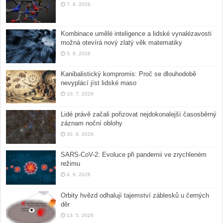
7. 8. 2026
Kombinace umělé inteligence a lidské vynalézavosti
možná otevírá nový zlatý věk matematiky
5. 8. 2026
Kanibalistický kompromis: Proč se dlouhodobě
nevyplácí jíst lidské maso
10. 7. 2026
Lidé právě začali pořizovat nejdokonalejší časosběrný
záznam noční oblohy
30. 6. 2026
SARS-CoV-2: Evoluce při pandemii ve zrychleném
režimu
4. 6. 2026
Orbity hvězd odhalují tajemství záblesků u černých
děr
13. 5. 2026