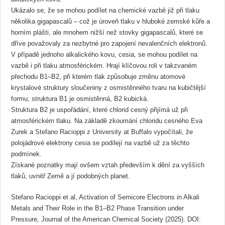
Ukázalo se, že se mohou podílet na chemické vazbě již při tlaku
několika gigapascalů – což je úroveň tlaku v hluboké zemské kůře a
horním plášti, ale mnohem nižší než stovky gigapascalů, které se
dříve považovaly za nezbytné pro zapojení nevalenčních elektronů.
V případě jednoho alkalického kovu, cesia, se mohou podílet na
vazbě i při tlaku atmosférickém. Hrají klíčovou roli v takzvaném
přechodu B1–B2, při kterém tlak způsobuje změnu atomové
krystalové struktury sloučeniny z osmistěnného tvaru na kubičtější
formu; struktura B1 je osmistěnná, B2 kubická.
Struktura B2 je uspořádání, které chlorid cesný přijímá už při
atmosférickém tlaku. Na základě zkoumání chloridu cesného Eva
Zurek a Stefano Racioppi z University at Buffalo vypočítali, že
polojádrové elektrony cesia se podílejí na vazbě už za těchto
podmínek.
Získané poznatky mají ovšem vztah především k dění za vyšších
tlaků, uvnitř Země a jí podobných planet.
Stefano Racioppi et al, Activation of Semicore Electrons in Alkali
Metals and Their Role in the B1–B2 Phase Transition under
Pressure, Journal of the American Chemical Society (2025). DOI: