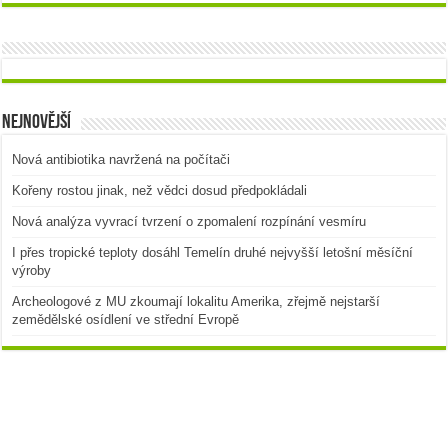
Nejnovější
Nová antibiotika navržená na počítači
Kořeny rostou jinak, než vědci dosud předpokládali
Nová analýza vyvrací tvrzení o zpomalení rozpínání vesmíru
I přes tropické teploty dosáhl Temelín druhé nejvyšší letošní měsíční
výroby
Archeologové z MU zkoumají lokalitu Amerika, zřejmě nejstarší
zemědělské osídlení ve střední Evropě