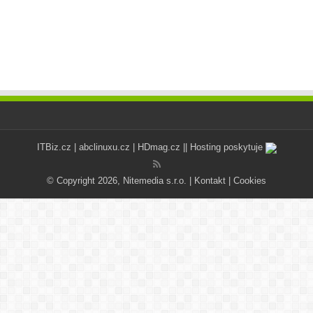
ITBiz.cz
|
abclinuxu.cz
|
HDmag.cz
|| Hosting poskytuje
© Copyright 2026, Nitemedia s.r.o. |
Kontakt
|
Cookies