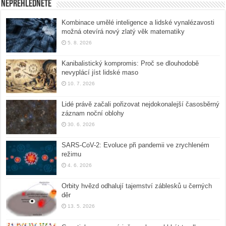
Nepřehlédněte
Kombinace umělé inteligence a lidské vynalézavosti
možná otevírá nový zlatý věk matematiky
5. 8. 2026
Kanibalistický kompromis: Proč se dlouhodobě
nevyplácí jíst lidské maso
10. 7. 2026
Lidé právě začali pořizovat nejdokonalejší časosběrný
záznam noční oblohy
30. 6. 2026
SARS-CoV-2: Evoluce při pandemii ve zrychleném
režimu
4. 6. 2026
Orbity hvězd odhalují tajemství záblesků u černých
děr
13. 5. 2026