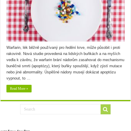
Warfarin, lék běžně používaný pro ředění krve, může působit i proti
rakovině. Nová studie provedená na lidských buňkách a na myších
vedla k závěru, že warfarin brání nádorům zasahovat do mechanismu
buněčné smrti (apoptózy), který buňky spouštějí, když zjistí mutace
nebo jiné abnormality. Úspěšné nádory musejí dokázat apoptózu
vypnout, to …
Read More »