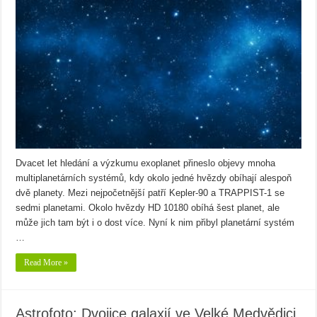
Dvacet let hledání a výzkumu exoplanet přineslo objevy mnoha
multiplanetárních systémů, kdy okolo jedné hvězdy obíhají alespoň
dvě planety. Mezi nejpočetnější patří Kepler-90 a TRAPPIST-1 se
sedmi planetami. Okolo hvězdy HD 10180 obíhá šest planet, ale
může jich tam být i o dost více. Nyní k nim přibyl planetární systém
…
Read More »
Astrofoto: Dvojice galaxií ve Velké Medvědici