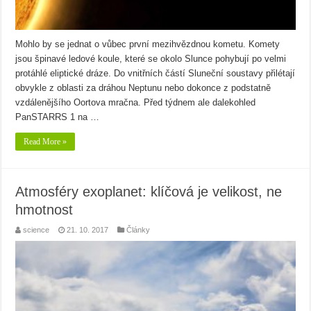
Mohlo by se jednat o vůbec první mezihvězdnou kometu. Komety
jsou špinavé ledové koule, které se okolo Slunce pohybují po velmi
protáhlé eliptické dráze. Do vnitřních částí Sluneční soustavy přilétají
obvykle z oblasti za dráhou Neptunu nebo dokonce z podstatně
vzdálenějšího Oortova mračna. Před týdnem ale dalekohled
PanSTARRS 1 na …
Read More »
Atmosféry exoplanet: klíčová je velikost, ne
hmotnost
science
21. 10. 2017
Články