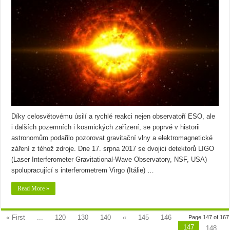
Díky celosvětovému úsilí a rychlé reakci nejen observatoří ESO, ale
i dalších pozemních i kosmických zařízení, se poprvé v historii
astronomům podařilo pozorovat gravitační vlny a elektromagnetické
záření z téhož zdroje. Dne 17. srpna 2017 se dvojici detektorů LIGO
(Laser Interferometer Gravitational-Wave Observatory, NSF, USA)
spolupracující s interferometrem Virgo (Itálie) …
Read More »
« First
...
120
130
140
«
145
146
Page 147 of 167
147
148