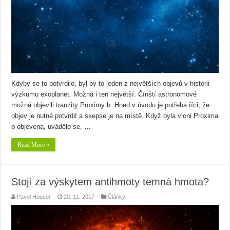
Kdyby se to potvrdilo, byl by to jeden z největších objevů v historii
výzkumu exoplanet. Možná i ten největší. Čínští astronomové
možná objevili tranzity Proximy b. Hned v úvodu je potřeba říci, že
objev je nutné potvrdit a skepse je na místě. Když byla vloni Proxima
b objevena, uvádělo se, …
Read More »
Stojí za výskytem antihmoty temná hmota?
Pavel Houser
20. 11. 2017
Články