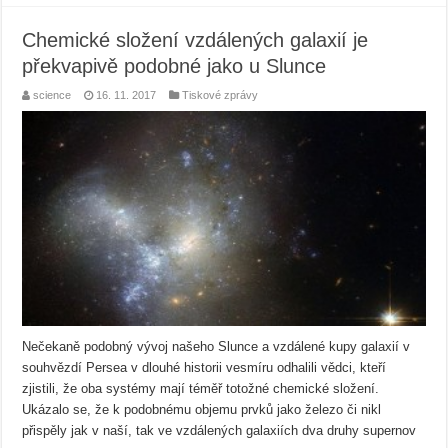
Chemické složení vzdálených galaxií je
překvapivě podobné jako u Slunce
science
16. 11. 2017
Tiskové zprávy
Nečekaně podobný vývoj našeho Slunce a vzdálené kupy galaxií v
souhvězdí Persea v dlouhé historii vesmíru odhalili vědci, kteří
zjistili, že oba systémy mají téměř totožné chemické složení.
Ukázalo se, že k podobnému objemu prvků jako železo či nikl
přispěly jak v naší, tak ve vzdálených galaxiích dva druhy supernov