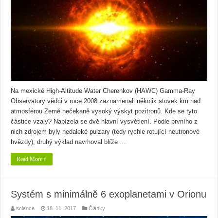
Na mexické High-Altitude Water Cherenkov (HAWC) Gamma-Ray
Observatory vědci v roce 2008 zaznamenali několik stovek km nad
atmosférou Země nečekaně vysoký výskyt pozitronů. Kde se tyto
částice vzaly? Nabízela se dvě hlavní vysvětlení. Podle prvního z
nich zdrojem byly nedaleké pulzary (tedy rychle rotující neutronové
hvězdy), druhý výklad navrhoval blíže …
Read More »
Systém s minimálně 6 exoplanetami v Orionu
science
18. 11. 2017
Články