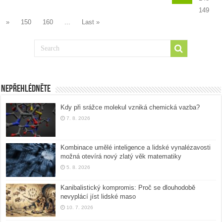
149
»
150
160
...
Last »
Nepřehlédněte
Kdy při srážce molekul vzniká chemická vazba?
7. 8. 2026
Kombinace umělé inteligence a lidské vynalézavosti
možná otevírá nový zlatý věk matematiky
5. 8. 2026
Kanibalistický kompromis: Proč se dlouhodobě
nevyplácí jíst lidské maso
10. 7. 2026