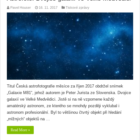
Pavel Houser
16. 11. 2017
Tiskové zprávy
Titul Česká astrofotografie měsíce za říjen 2017 obdržel snímek
„Galaxie M81“, jehož autorem je Peter Jurista ze Slovenska. Dvojice
galaxií ve Velké Medvědici. Jistě si na ně vzpomene každý
amatérský astronom, ze kterého se mnohdy později vyklubal i
astronom profesionální. Byl to většinou čtvrtý objekt při hledání
„mlžných“ objektů na …
Read More »