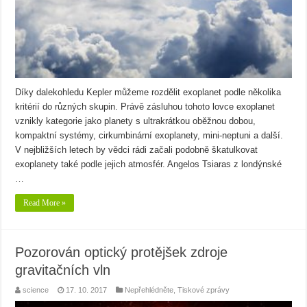
Díky dalekohledu Kepler můžeme rozdělit exoplanet podle několika
kritérií do různých skupin. Právě zásluhou tohoto lovce exoplanet
vznikly kategorie jako planety s ultrakrátkou oběžnou dobou,
kompaktní systémy, cirkumbinární exoplanety, mini-neptuni a další.
V nejbližších letech by vědci rádi začali podobně škatulkovat
exoplanety také podle jejich atmosfér. Angelos Tsiaras z londýnské
…
Read More »
Pozorován optický protějšek zdroje
gravitačních vln
science
17. 10. 2017
Nepřehlédněte
,
Tiskové zprávy