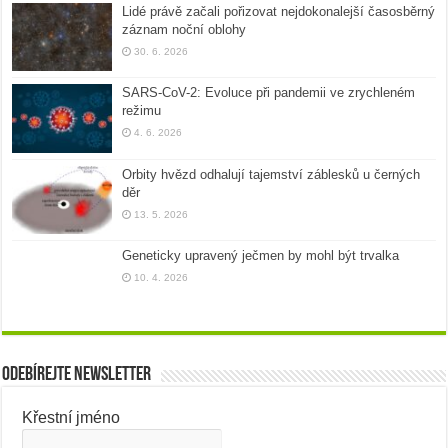
Lidé právě začali pořizovat nejdokonalejší časosběrný
záznam noční oblohy
30. 6. 2026
SARS-CoV-2: Evoluce při pandemii ve zrychleném
režimu
4. 6. 2026
Orbity hvězd odhalují tajemství záblesků u černých
děr
13. 5. 2026
Geneticky upravený ječmen by mohl být trvalka
10. 4. 2026
Odebírejte newsletter
Křestní jméno