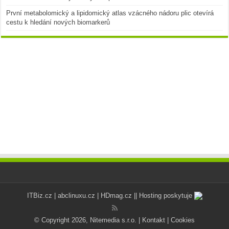
První metabolomický a lipidomický atlas vzácného nádoru plic otevírá
cestu k hledání nových biomarkerů
ITBiz.cz
|
abclinuxu.cz
|
HDmag.cz
|| Hosting poskytuje
© Copyright 2026, Nitemedia s.r.o. |
Kontakt
|
Cookies