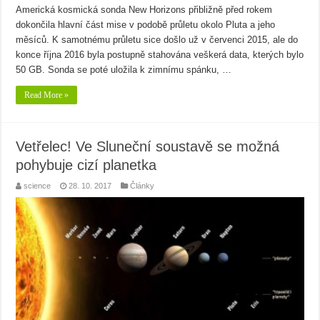
Americká kosmická sonda New Horizons přibližně před rokem
dokončila hlavní část mise v podobě průletu okolo Pluta a jeho
měsíců. K samotnému průletu sice došlo už v červenci 2015, ale do
konce října 2016 byla postupně stahována veškerá data, kterých bylo
50 GB. Sonda se poté uložila k zimnímu spánku, …
Read More »
Vetřelec! Ve Sluneční soustavě se možná
pohybuje cizí planetka
science
28. 10. 2017
Články