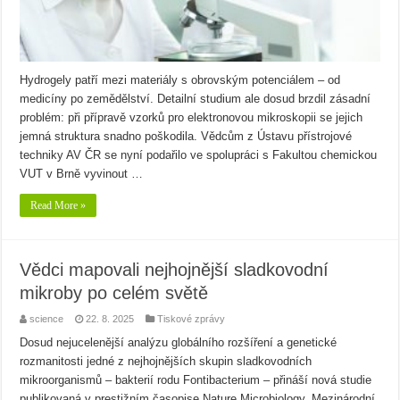
Hydrogely patří mezi materiály s obrovským potenciálem – od
medicíny po zemědělství. Detailní studium ale dosud brzdil zásadní
problém: při přípravě vzorků pro elektronovou mikroskopii se jejich
jemná struktura snadno poškodila. Vědcům z Ústavu přístrojové
techniky AV ČR se nyní podařilo ve spolupráci s Fakultou chemickou
VUT v Brně vyvinout …
Read More »
Vědci mapovali nejhojnější sladkovodní
mikroby po celém světě
science
22. 8. 2025
Tiskové zprávy
Dosud nejucelenější analýzu globálního rozšíření a genetické
rozmanitosti jedné z nejhojnějších skupin sladkovodních
mikroorganismů – bakterií rodu Fontibacterium – přináší nová studie
publikovaná v prestižním časopise Nature Microbiology. Mezinárodní