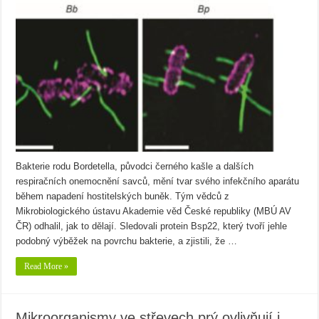
Bakterie rodu Bordetella, původci černého kašle a dalších
respiračních onemocnění savců, mění tvar svého infekčního aparátu
během napadení hostitelských buněk. Tým vědců z
Mikrobiologického ústavu Akademie věd České republiky (MBÚ AV
ČR) odhalil, jak to dělají. Sledovali protein Bsp22, který tvoří jehle
podobný výběžek na povrchu bakterie, a zjistili, že …
Read More »
Mikroorganismy ve střevech prý ovlivňují i