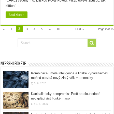
(CARC) vedený Ing. Eliškou Kováříkovou, Ph.D. objevil způsob, jak
klíčení …
Read More »
2
«
1
3
4
5
»
10
...
Last »
Page 2 of 15
Nepřehlédněte
Kombinace umělé inteligence a lidské vynalézavosti
možná otevírá nový zlatý věk matematiky
5. 8. 2026
Kanibalistický kompromis: Proč se dlouhodobě
nevyplácí jíst lidské maso
10. 7. 2026