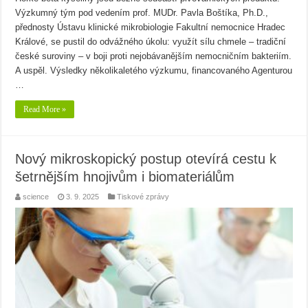
Výzkumný tým pod vedením prof. MUDr. Pavla Boštíka, Ph.D.,
přednosty Ústavu klinické mikrobiologie Fakultní nemocnice Hradec
Králové, se pustil do odvážného úkolu: využít sílu chmele – tradiční
české suroviny – v boji proti nejobávanějším nemocničním bakteriím.
A uspěl. Výsledky několikaletého výzkumu, financovaného Agenturou
…
Read More »
Nový mikroskopický postup otevírá cestu k
šetrnějším hnojivům i biomateriálům
science
3. 9. 2025
Tiskové zprávy