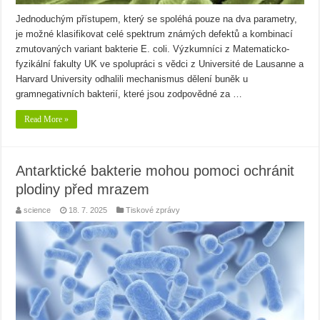
Jednoduchým přístupem, který se spoléhá pouze na dva parametry,
je možné klasifikovat celé spektrum známých defektů a kombinací
zmutovaných variant bakterie E. coli. Výzkumníci z Matematicko-
fyzikální fakulty UK ve spolupráci s vědci z Université de Lausanne a
Harvard University odhalili mechanismus dělení buněk u
gramnegativních bakterií, které jsou zodpovědné za …
Read More »
Antarktické bakterie mohou pomoci ochránit
plodiny před mrazem
science
18. 7. 2025
Tiskové zprávy