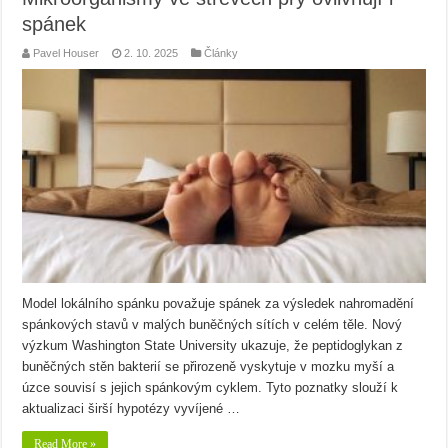
spánek
Pavel Houser
2. 10. 2025
Články
Model lokálního spánku považuje spánek za výsledek nahromadění
spánkových stavů v malých buněčných sítích v celém těle. Nový
výzkum Washington State University ukazuje, že peptidoglykan z
buněčných stěn bakterií se přirozeně vyskytuje v mozku myší a
úzce souvisí s jejich spánkovým cyklem. Tyto poznatky slouží k
aktualizaci širší hypotézy vyvíjené …
Read More »