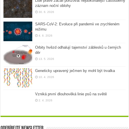
Lidé právě začali pořizovat nejdokonalejší časosběrný
záznam noční oblohy
30. 6. 2026
SARS-CoV-2: Evoluce při pandemii ve zrychleném
režimu
4. 6. 2026
Orbity hvězd odhalují tajemství záblesků u černých
děr
13. 5. 2026
Geneticky upravený ječmen by mohl být trvalka
10. 4. 2026
Vzniká první dlouhověká linie psů na světě
2. 4. 2026
Odebírejte newsletter