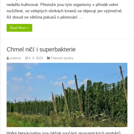
nedařilo kultivovat. Přestože jsou tyto organismy v přírodě velmi
rozšířené, ve veřejných sbírkách kmenů se objevují jen výjimečně.
Až dosud se většina pokusů o pěstování …
Read More »
Chmel ničí i superbakterie
science
9. 9. 2025
Tiskové zprávy
Hořké beta-kyseliny jsou běžně součástí pivovarnických produktů.