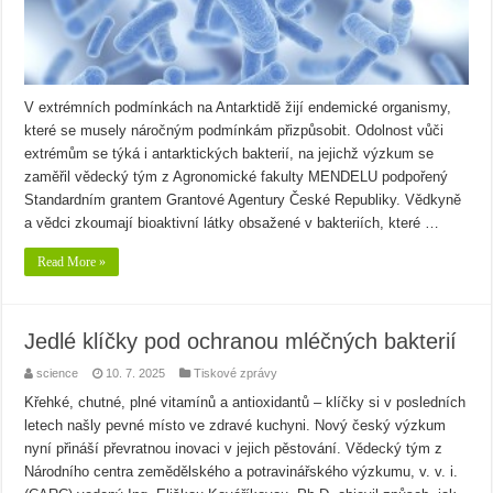
V extrémních podmínkách na Antarktidě žijí endemické organismy,
které se musely náročným podmínkám přizpůsobit. Odolnost vůči
extrémům se týká i antarktických bakterií, na jejichž výzkum se
zaměřil vědecký tým z Agronomické fakulty MENDELU podpořený
Standardním grantem Grantové Agentury České Republiky. Vědkyně
a vědci zkoumají bioaktivní látky obsažené v bakteriích, které …
Read More »
Jedlé klíčky pod ochranou mléčných bakterií
science
10. 7. 2025
Tiskové zprávy
Křehké, chutné, plné vitamínů a antioxidantů – klíčky si v posledních
letech našly pevné místo ve zdravé kuchyni. Nový český výzkum
nyní přináší převratnou inovaci v jejich pěstování. Vědecký tým z
Národního centra zemědělského a potravinářského výzkumu, v. v. i.