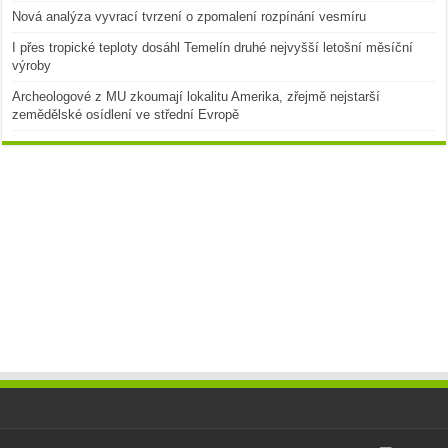
Nová analýza vyvrací tvrzení o zpomalení rozpínání vesmíru
I přes tropické teploty dosáhl Temelín druhé nejvyšší letošní měsíční
výroby
Archeologové z MU zkoumají lokalitu Amerika, zřejmě nejstarší
zemědělské osídlení ve střední Evropě