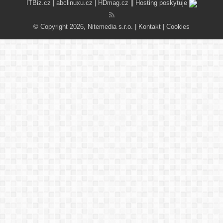
ITBiz.cz
|
abclinuxu.cz
|
HDmag.cz
|| Hosting poskytuje
© Copyright 2026, Nitemedia s.r.o. |
Kontakt
|
Cookies