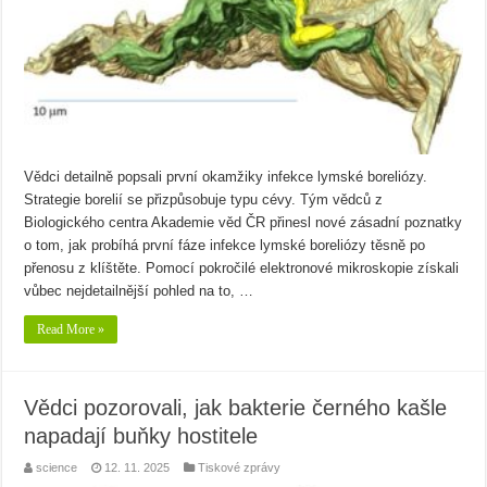
Vědci detailně popsali první okamžiky infekce lymské boreliózy.
Strategie borelií se přizpůsobuje typu cévy. Tým vědců z
Biologického centra Akademie věd ČR přinesl nové zásadní poznatky
o tom, jak probíhá první fáze infekce lymské boreliózy těsně po
přenosu z klíštěte. Pomocí pokročilé elektronové mikroskopie získali
vůbec nejdetailnější pohled na to, …
Read More »
Vědci pozorovali, jak bakterie černého kašle
napadají buňky hostitele
science
12. 11. 2025
Tiskové zprávy