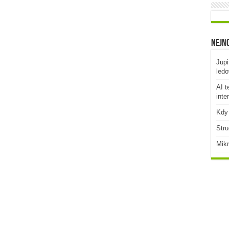
Nejno
Jupi
ledo
AI t
inte
Kdy 
Stru
Mikr