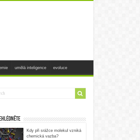
emie
umělá inteligence
evoluce
ehlédněte
Kdy při srážce molekul vzniká
chemická vazba?