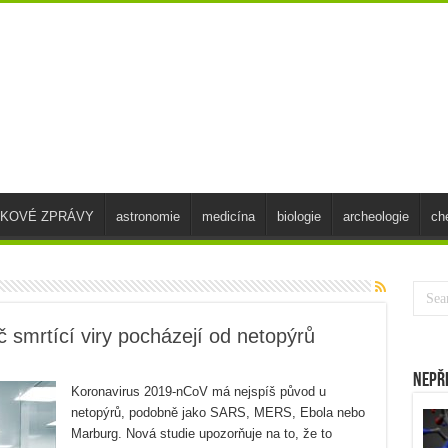
SKOVÉ ZPRÁVY
astronomie
medicína
biologie
archeologie
ch
č smrtící viry pocházejí od netopýrů
Nepř
Koronavirus 2019-nCoV má nejspíš původ u
netopýrů, podobně jako SARS, MERS, Ebola nebo
Marburg. Nová studie upozorňuje na to, že to