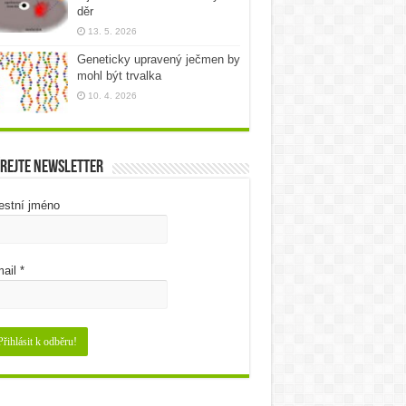
děr
13. 5. 2026
Geneticky upravený ječmen by
mohl být trvalka
10. 4. 2026
rejte newsletter
estní jméno
ail
*