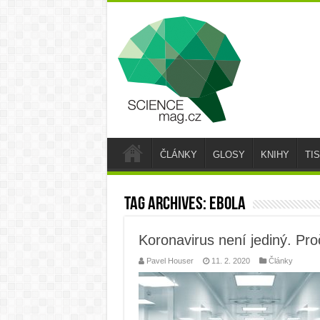
ČLÁNKY
GLOSY
KNIHY
TI
Tag Archives:
ebola
Koronavirus není jediný. Pro
Pavel Houser
11. 2. 2020
Články