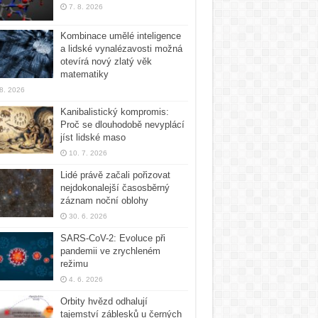
7. 8. 2026
Kombinace umělé inteligence
a lidské vynalézavosti možná
otevírá nový zlatý věk
matematiky
 8. 2026
Kanibalistický kompromis:
Proč se dlouhodobě nevyplácí
jíst lidské maso
10. 7. 2026
Lidé právě začali pořizovat
nejdokonalejší časosběrný
záznam noční oblohy
30. 6. 2026
SARS-CoV-2: Evoluce při
pandemii ve zrychleném
režimu
4. 6. 2026
Orbity hvězd odhalují
tajemství záblesků u černých