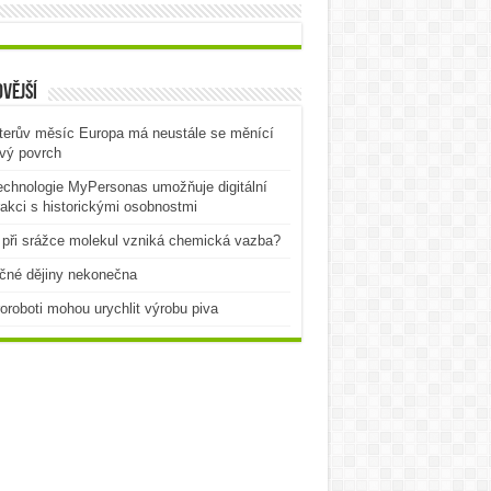
vější
terův měsíc Europa má neustále se měnící
vý povrch
echnologie MyPersonas umožňuje digitální
rakci s historickými osobnostmi
při srážce molekul vzniká chemická vazba?
čné dějiny nekonečna
oroboti mohou urychlit výrobu piva