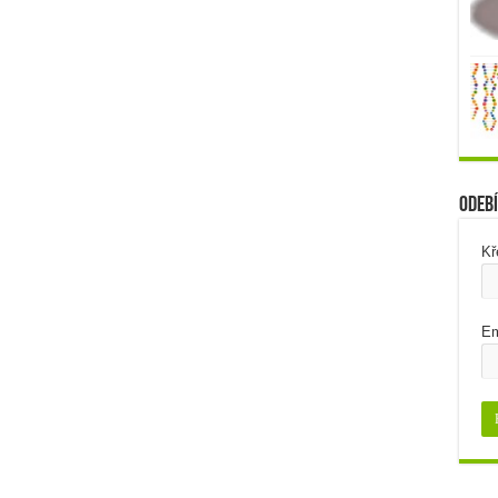
Odebí
Kř
Em