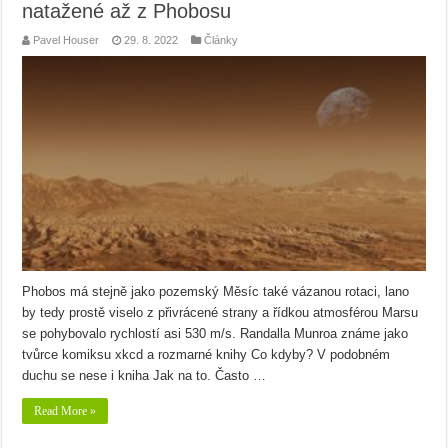
natažené až z Phobosu
Pavel Houser
29. 8. 2022
Články
Phobos má stejně jako pozemský Měsíc také vázanou rotaci, lano
by tedy prostě viselo z přivrácené strany a řídkou atmosférou Marsu
se pohybovalo rychlostí asi 530 m/s. Randalla Munroa známe jako
tvůrce komiksu xkcd a rozmarné knihy Co kdyby? V podobném
duchu se nese i kniha Jak na to. Často …
Read More »