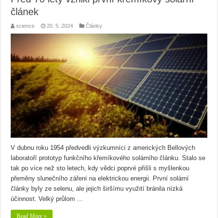
článek
science
20. 5. 2024
Články
V dubnu roku 1954 předvedli výzkumníci z amerických Bellových
laboratoří prototyp funkčního křemíkového solárního článku. Stalo se
tak po více než sto letech, kdy vědci poprvé přišli s myšlenkou
přeměny slunečního záření na elektrickou energii. První solární
články byly ze selenu, ale jejich širšímu využití bránila nízká
účinnost. Velký průlom …
Read More »