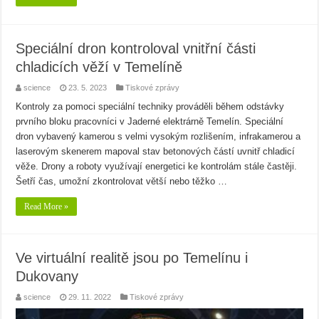
Speciální dron kontroloval vnitřní části
chladicích věží v Temelíně
science
23. 5. 2023
Tiskové zprávy
Kontroly za pomoci speciální techniky prováděli během odstávky
prvního bloku pracovníci v Jaderné elektrárně Temelín. Speciální
dron vybavený kamerou s velmi vysokým rozlišením, infrakamerou a
laserovým skenerem mapoval stav betonových částí uvnitř chladicí
věže. Drony a roboty využívají energetici ke kontrolám stále častěji.
Šetří čas, umožní zkontrolovat větší nebo těžko …
Read More »
Ve virtuální realitě jsou po Temelínu i
Dukovany
science
29. 11. 2022
Tiskové zprávy