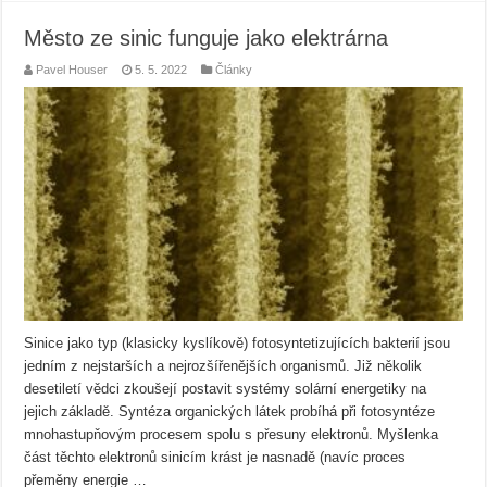
Město ze sinic funguje jako elektrárna
Pavel Houser
5. 5. 2022
Články
Sinice jako typ (klasicky kyslíkově) fotosyntetizujících bakterií jsou
jedním z nejstarších a nejrozšířenějších organismů. Již několik
desetiletí vědci zkoušejí postavit systémy solární energetiky na
jejich základě. Syntéza organických látek probíhá při fotosyntéze
mnohastupňovým procesem spolu s přesuny elektronů. Myšlenka
část těchto elektronů sinicím krást je nasnadě (navíc proces
přeměny energie …