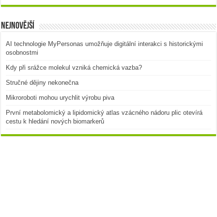
Nejnovější
AI technologie MyPersonas umožňuje digitální interakci s historickými
osobnostmi
Kdy při srážce molekul vzniká chemická vazba?
Stručné dějiny nekonečna
Mikroroboti mohou urychlit výrobu piva
První metabolomický a lipidomický atlas vzácného nádoru plic otevírá
cestu k hledání nových biomarkerů