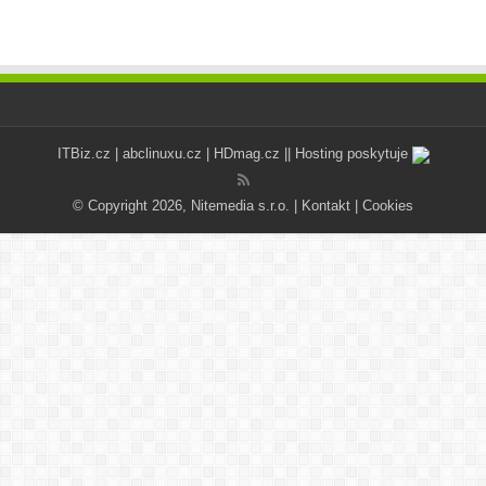
ITBiz.cz
|
abclinuxu.cz
|
HDmag.cz
|| Hosting poskytuje
© Copyright 2026, Nitemedia s.r.o. |
Kontakt
|
Cookies