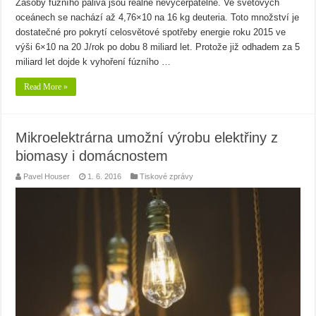
Zásoby fúzního paliva jsou reálně nevyčerpatelné. Ve světových
oceánech se na­chází až 4,76×10 na 16 kg deuteria. Toto množství je
dostatečné pro pokrytí celosvětové spotřeby energie roku 2015 ve
výši 6×10 na 20 J/rok po dobu 8 miliard let. Protože již odhadem za 5
miliard let dojde k vyhoření fúzního …
Read More »
Mikroelektrárna umožní výrobu elektřiny z
biomasy i domácnostem
Pavel Houser
1. 6. 2016
Tiskové zprávy