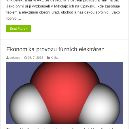
Mikroelektrárna WAVE se osvědčila v ostrém provozu a míří na trh.
Jako první si ji vyzkoušeli v Mikolajicích na Opavsku, kde zásobuje
teplem a elektřinou obecní úřad, obchod a hasičskou zbrojnici. Jako
topivo …
Read More »
Ekonomika provozu fúzních elektráren
science
26. 7. 2016
Knihy