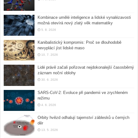
Kombinace umělé inteligence a lidské vynalézavosti
možná otevírá nový zlatý věk matematiky
5. 8. 2026
Kanibalistický kompromis: Proč se dlouhodobě
nevyplácí jíst lidské maso
10. 7. 2026
Lidé právě začali pořizovat nejdokonalejší časosběrný
záznam noční oblohy
30. 6. 2026
SARS-CoV-2: Evoluce při pandemii ve zrychleném
režimu
4. 6. 2026
Orbity hvězd odhalují tajemství záblesků u černých
děr
13. 5. 2026