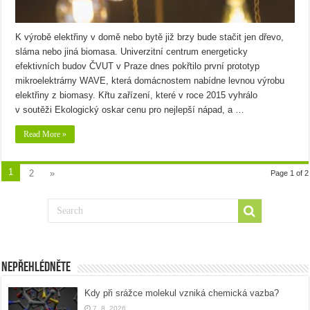
K výrobě elektřiny v domě nebo bytě již brzy bude stačit jen dřevo,
sláma nebo jiná biomasa. Univerzitní centrum energeticky
efektivních budov ČVUT v Praze dnes pokřtilo první prototyp
mikroelektrárny WAVE, která domácnostem nabídne levnou výrobu
elektřiny z biomasy. Křtu zařízení, které v roce 2015 vyhrálo
v soutěži Ekologický oskar cenu pro nejlepší nápad, a …
Read More »
1
2
»
Page 1 of 2
Nepřehlédněte
Kdy při srážce molekul vzniká chemická vazba?
7. 8. 2026