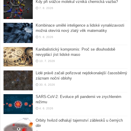
Kdy při srážce molekul vzniká chemická vazba?
7. 8. 2026
Kombinace umělé inteligence a lidské vynalézavosti
možná otevírá nový zlatý věk matematiky
5. 8. 2026
Kanibalistický kompromis: Proč se dlouhodobě
nevyplácí jíst lidské maso
10. 7. 2026
Lidé právě začali pořizovat nejdokonalejší časosběrný
záznam noční oblohy
30. 6. 2026
SARS-CoV-2: Evoluce při pandemii ve zrychleném
režimu
4. 6. 2026
Orbity hvězd odhalují tajemství záblesků u černých
děr