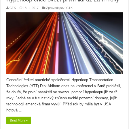
ČTK
18. 1. 2017
Zpravodajství ČTK
Generální ředitel americké společnosti Hyperloop Transportation
Technologies (HTT) Dirk Ahlborn dnes na konferenci v Brně prohlásil,
že doufá, že první pasažéři se svezou pomocí hyperloopu již za tři
roky. Jedná se o futuristický způsob rychlé pozemní dopravy, jejíž
technologii americká firma vyvíjí. Příští rok by měla být v USA
hotová …
Read More »