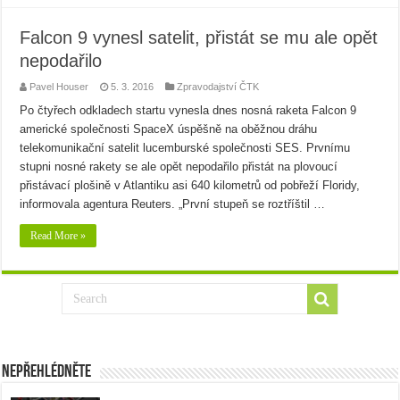
Falcon 9 vynesl satelit, přistát se mu ale opět
nepodařilo
Pavel Houser
5. 3. 2016
Zpravodajství ČTK
Po čtyřech odkladech startu vynesla dnes nosná raketa Falcon 9
americké společnosti SpaceX úspěšně na oběžnou dráhu
telekomunikační satelit lucemburské společnosti SES. Prvnímu
stupni nosné rakety se ale opět nepodařilo přistát na plovoucí
přistávací plošině v Atlantiku asi 640 kilometrů od pobřeží Floridy,
informovala agentura Reuters. „První stupeň se roztříštil …
Read More »
Nepřehlédněte