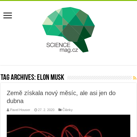
Tag Archives:
elon musk
Země získala nový měsíc, ale asi jen do
dubna
Pavel Houser
27. 2. 2020
Články