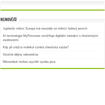
Nejnovější
Jupiterův měsíc Europa má neustále se měnící ledový povrch
AI technologie MyPersonas umožňuje digitální interakci s historickými
osobnostmi
Kdy při srážce molekul vzniká chemická vazba?
Stručné dějiny nekonečna
Mikroroboti mohou urychlit výrobu piva