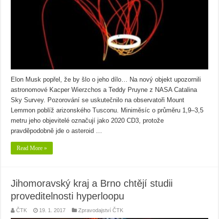
Elon Musk popřel, že by šlo o jeho dílo… Na nový objekt upozornili
astronomové Kacper Wierzchos a Teddy Pruyne z NASA Catalina
Sky Survey. Pozorování se uskutečnilo na observatoři Mount
Lemmon poblíž arizonského Tusconu. Miniměsíc o průměru 1,9–3,5
metru jeho objevitelé označují jako 2020 CD3, protože
pravděpodobně jde o asteroid …
Read More »
Jihomoravský kraj a Brno chtějí studii
proveditelnosti hyperloopu
ČTK
19. 1. 2017
Zpravodajství ČTK