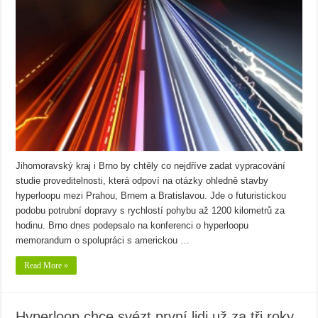
Jihomoravský kraj i Brno by chtěly co nejdříve zadat vypracování
studie proveditelnosti, která odpoví na otázky ohledně stavby
hyperloopu mezi Prahou, Brnem a Bratislavou. Jde o futuristickou
podobu potrubní dopravy s rychlostí pohybu až 1200 kilometrů za
hodinu. Brno dnes podepsalo na konferenci o hyperloopu
memorandum o spolupráci s americkou …
Read More »
Hyperloop chce svézt první lidi už za tři roky