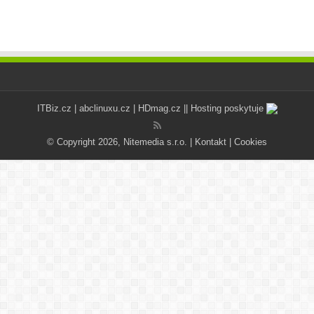
ITBiz.cz
|
abclinuxu.cz
|
HDmag.cz
|| Hosting poskytuje
© Copyright 2026, Nitemedia s.r.o. |
Kontakt
|
Cookies