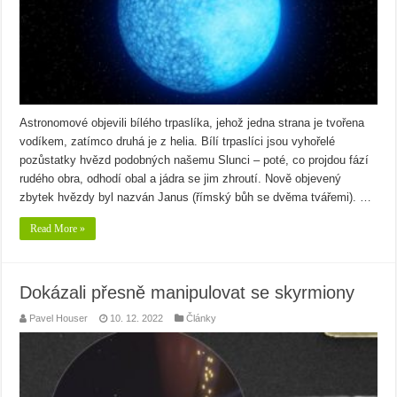
Astronomové objevili bílého trpaslíka, jehož jedna strana je tvořena
vodíkem, zatímco druhá je z helia. Bílí trpaslíci jsou vyhořelé
pozůstatky hvězd podobných našemu Slunci – poté, co projdou fází
rudého obra, odhodí obal a jádra se jim zhroutí. Nově objevený
zbytek hvězdy byl nazván Janus (římský bůh se dvěma tvářemi). …
Read More »
Dokázali přesně manipulovat se skyrmiony
Pavel Houser
10. 12. 2022
Články