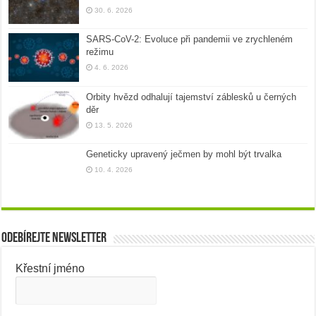
30. 6. 2026
SARS-CoV-2: Evoluce při pandemii ve zrychleném
režimu
4. 6. 2026
Orbity hvězd odhalují tajemství záblesků u černých
děr
13. 5. 2026
Geneticky upravený ječmen by mohl být trvalka
10. 4. 2026
Odebírejte newsletter
Křestní jméno