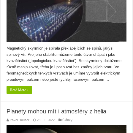
Magnetický skyrmion je spirála překlápějících se spinů, jakýsi
spinový vír. Pro jeho stabilitu můžeme tento útvar chápat i jako
kvazičástici („topologickou kvazičástici“). Se skyrmiony dokážeme
různě manipulovat, třeba je i posouvat bez změny jejich tvaru. Ve
feromagnetických tenkých vrstvách je umíme vytvořit elektrickým
proudovým pulzem nebo ještě rychleji laserovým pulzem …
Read More »
Planety mohou mít i atmosféry z helia
Pavel Houser
23. 11. 2022
Články