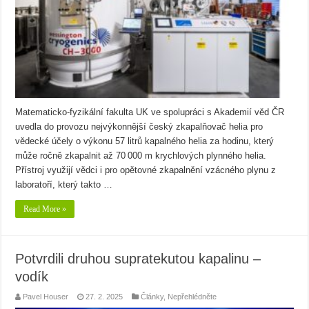
Matematicko‑fyzikální fakulta UK ve spolupráci s Akademií věd ČR
uvedla do provozu nejvýkonnější český zkapalňovač helia pro
vědecké účely o výkonu 57 litrů kapalného helia za hodinu, který
může ročně zkapalnit až 70 000 m krychlových plynného helia.
Přístroj využijí vědci i pro opětovné zkapalnění vzácného plynu z
laboratoří, který takto …
Read More »
Potvrdili druhou supratekutou kapalinu –
vodík
Pavel Houser
27. 2. 2025
Články
,
Nepřehlédněte