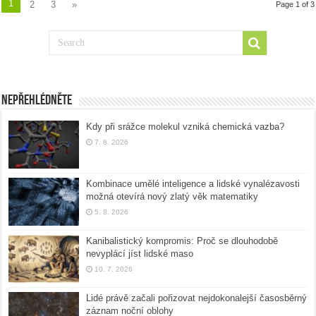
1
2
3
»
Page 1 of 3
Nepřehlédněte
Kdy při srážce molekul vzniká chemická vazba?
7. 8. 2026
Kombinace umělé inteligence a lidské vynalézavosti
možná otevírá nový zlatý věk matematiky
5. 8. 2026
Kanibalistický kompromis: Proč se dlouhodobě
nevyplácí jíst lidské maso
10. 7. 2026
Lidé právě začali pořizovat nejdokonalejší časosběrný
záznam noční oblohy