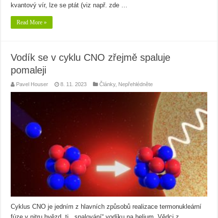
kvantový vír, lze se ptát (viz např. zde …
Read More »
Vodík se v cyklu CNO zřejmě spaluje
pomaleji
Pavel Houser
8. 11. 2023
Články
,
Nepřehlédněte
Cyklus CNO je jedním z hlavních způsobů realizace termonukleární
fúze v nitru hvězd, tj. „spalování“ vodíku na helium. Vědci z