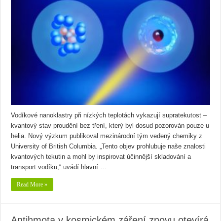
Vodíkové nanoklastry při nízkých teplotách vykazují supratekutost –
kvantový stav proudění bez tření, který byl dosud pozorován pouze u
helia. Nový výzkum publikoval mezinárodní tým vedený chemiky z
University of British Columbia. „Tento objev prohlubuje naše znalosti
kvantových tekutin a mohl by inspirovat účinnější skladování a
transport vodíku,“ uvádí hlavní …
Read More »
Antihmota v kosmickém záření znovu otevírá