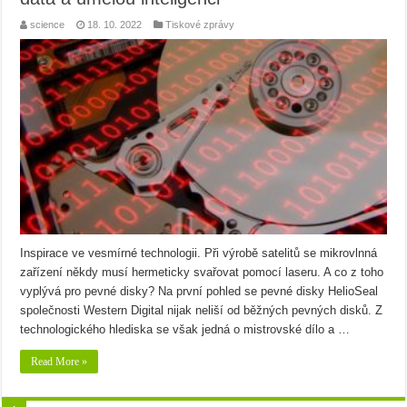
science
18. 10. 2022
Tiskové zprávy
Inspirace ve vesmírné technologii. Při výrobě satelitů se mikrovlnná
zařízení někdy musí hermeticky svařovat pomocí laseru. A co z toho
vyplývá pro pevné disky? Na první pohled se pevné disky HelioSeal
společnosti Western Digital nijak neliší od běžných pevných disků. Z
technologického hlediska se však jedná o mistrovské dílo a …
Read More »