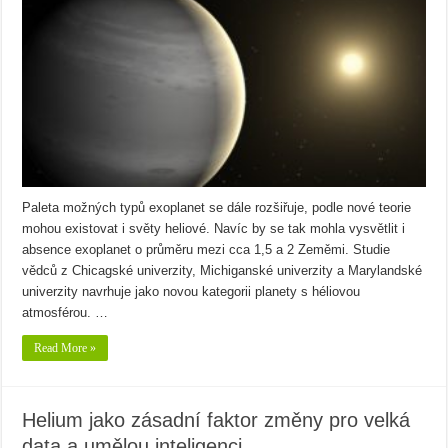
Paleta možných typů exoplanet se dále rozšiřuje, podle nové teorie
mohou existovat i světy heliové. Navíc by se tak mohla vysvětlit i
absence exoplanet o průměru mezi cca 1,5 a 2 Zeměmi. Studie
vědců z Chicagské univerzity, Michiganské univerzity a Marylandské
univerzity navrhuje jako novou kategorii planety s héliovou
atmosférou. …
Read More »
Helium jako zásadní faktor změny pro velká
data a umělou inteligenci