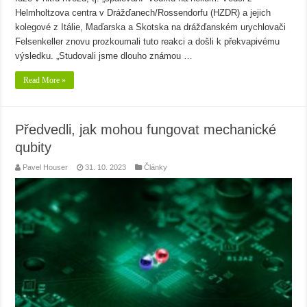
Helmholtzova centra v Drážďanech/Rossendorfu (HZDR) a jejich
kolegové z Itálie, Maďarska a Skotska na drážďanském urychlovači
Felsenkeller znovu prozkoumali tuto reakci a došli k překvapivému
výsledku. „Studovali jsme dlouho známou …
Read More »
Předvedli, jak mohou fungovat mechanické
qubity
Pavel Houser
31. 10. 2023
Články