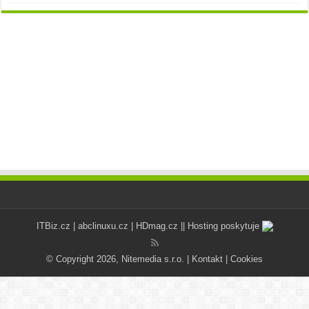
ITBiz.cz
|
abclinuxu.cz
|
HDmag.cz
|| Hosting poskytuje
© Copyright 2026, Nitemedia s.r.o. |
Kontakt
|
Cookies