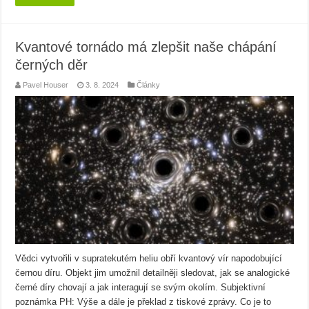
Kvantové tornádo má zlepšit naše chápání
černých děr
Pavel Houser
3. 8. 2024
Články
Vědci vytvořili v supratekutém heliu obří kvantový vír napodobující
černou díru. Objekt jim umožnil detailněji sledovat, jak se analogické
černé díry chovají a jak interagují se svým okolím. Subjektivní
poznámka PH: Výše a dále je překlad z tiskové zprávy. Co je to