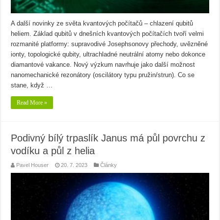
A další novinky ze světa kvantových počítačů – chlazení qubitů
heliem. Základ qubitů v dnešních kvantových počítačích tvoří velmi
rozmanité platformy: supravodivé Josephsonovy přechody, uvězněné
ionty, topologické qubity, ultrachladné neutrální atomy nebo dokonce
diamantové vakance. Nový výzkum navrhuje jako další možnost
nanomechanické rezonátory (oscilátory typu pružin/strun). Co se
stane, když …
Read More »
Podivný bílý trpaslík Janus má půl povrchu z
vodíku a půl z helia
Pavel Houser
20. 7. 2023
Články