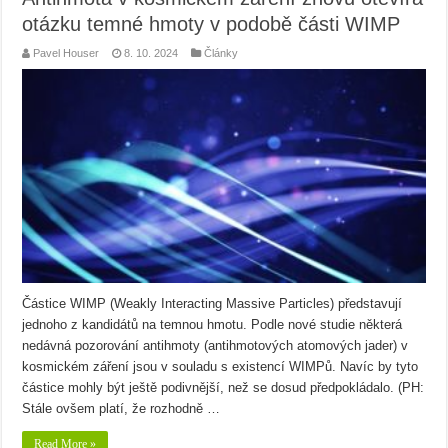
otázku temné hmoty v podobě části WIMP
Pavel Houser
8. 10. 2024
Články
Částice WIMP (Weakly Interacting Massive Particles) představují
jednoho z kandidátů na temnou hmotu. Podle nové studie některá
nedávná pozorování antihmoty (antihmotových atomových jader) v
kosmickém záření jsou v souladu s existencí WIMPů. Navíc by tyto
částice mohly být ještě podivnější, než se dosud předpokládalo. (PH:
Stále ovšem platí, že rozhodně …
Read More »