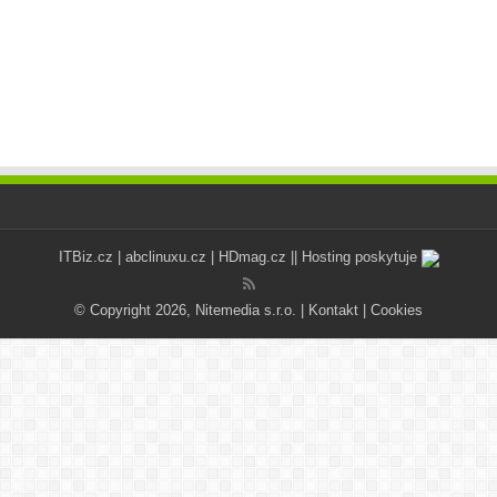
ITBiz.cz
|
abclinuxu.cz
|
HDmag.cz
|| Hosting poskytuje
© Copyright 2026, Nitemedia s.r.o. |
Kontakt
|
Cookies