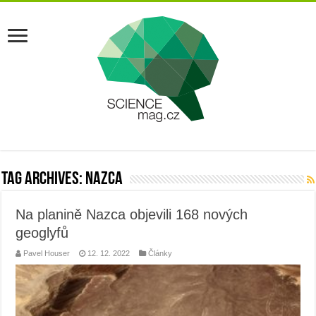
Tag Archives:
nazca
Na planině Nazca objevili 168 nových
geoglyfů
Pavel Houser
12. 12. 2022
Články