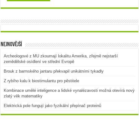
Nejnovější
Archeologové z MU zkoumají lokalitu Amerika, zřejmě nejstarší
zemědělské osídlení ve střední Evropě
Brouk z barmského jantaru překvapil unikátními tykadly
Z rybího kalu k biostimulantu pro pěstitele
Kombinace umělé inteligence a lidské vynalézavosti možná otevírá nový
zlatý věk matematiky
Elektrická pole fungují jako fyzikální přepínač proteinů