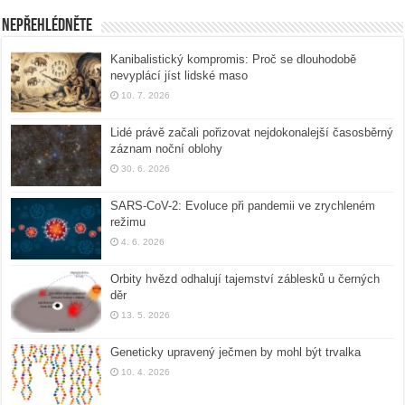
Nepřehlédněte
Kanibalistický kompromis: Proč se dlouhodobě
nevyplácí jíst lidské maso
10. 7. 2026
Lidé právě začali pořizovat nejdokonalejší časosběrný
záznam noční oblohy
30. 6. 2026
SARS-CoV-2: Evoluce při pandemii ve zrychleném
režimu
4. 6. 2026
Orbity hvězd odhalují tajemství záblesků u černých
děr
13. 5. 2026
Geneticky upravený ječmen by mohl být trvalka
10. 4. 2026