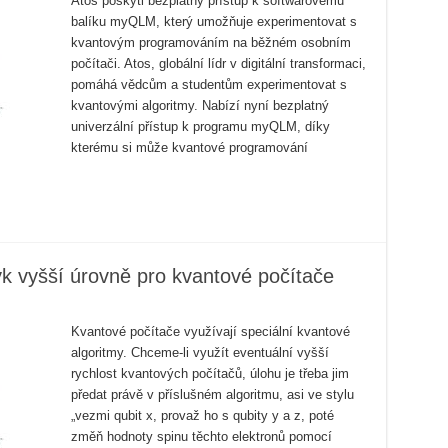
Atos poskytl bezplatný přístup k softwarovému
balíku myQLM, který umožňuje experimentovat s
kvantovým programováním na běžném osobním
počítači. Atos, globální lídr v digitální transformaci,
pomáhá vědcům a studentům experimentovat s
kvantovými algoritmy. Nabízí nyní bezplatný
univerzální přístup k programu myQLM, díky
kterému si může kvantové programování
yk vyšší úrovně pro kvantové počítače
Kvantové počítače využívají speciální kvantové
algoritmy. Chceme-li využít eventuální vyšší
rychlost kvantových počítačů, úlohu je třeba jim
předat právě v příslušném algoritmu, asi ve stylu
„vezmi qubit x, provaž ho s qubity y a z, poté
změň hodnoty spinu těchto elektronů pomocí