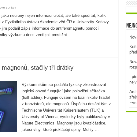
ové zprávy
ko neurony nejen informaci uložit, ale také spočítat, kolik
i z Fyzikálního ústavu Akademie věd ČR a Univerzity Karlovy
Nejno
 jim podařil zápis informace do antiferomagnetu pomocí
dky výzkumu dnes zveřejnil prestižní …
Nová
Koře
před
Nová
z magnonů, stačily tři drátky
rozp
I př
nejv
Výzkumníkům se podařilo fyzicky zkonstruovat
logický obvod fungující jako poloviční sčítačka
Arch
zřej
(half adder). Funguje ovšem na bázi nikoliv hradel
Evr
z tranzistorů, ale magnonů. Úspěchu dosáhl tým z
Technische Universität Kaiserslautern (TUK) a
University of Vienna, výsledky byly publikovány v
Nature Electronics. Magnony jsou kvazičástice,
jakési vlny, které překlápějí spiny. Mohly …