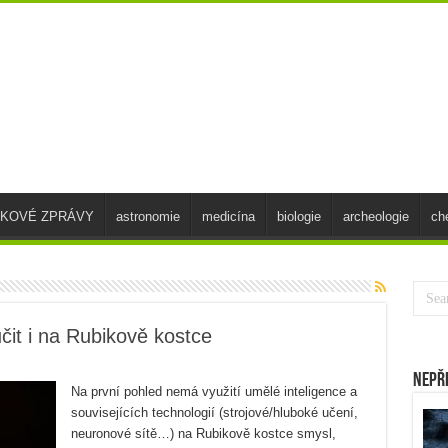
SKOVÉ ZPRÁVY
astronomie
medicína
biologie
archeologie
ch
čit i na Rubikově kostce
Nepř
Na první pohled nemá využití umělé inteligence a
souvisejících technologií (strojové/hluboké učení,
neuronové sítě…) na Rubikově kostce smysl,