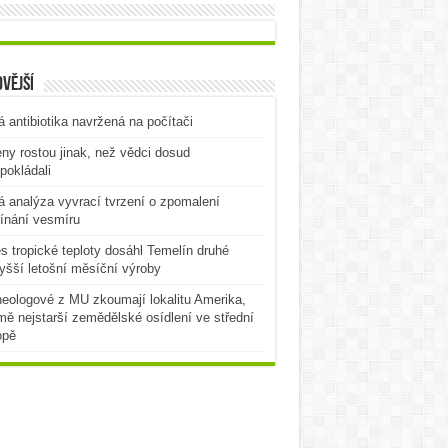
vější
 antibiotika navržená na počítači
ny rostou jinak, než vědci dosud
pokládali
 analýza vyvrací tvrzení o zpomalení
ínání vesmíru
es tropické teploty dosáhl Temelín druhé
yšší letošní měsíční výroby
eologové z MU zkoumají lokalitu Amerika,
mě nejstarší zemědělské osídlení ve střední
opě