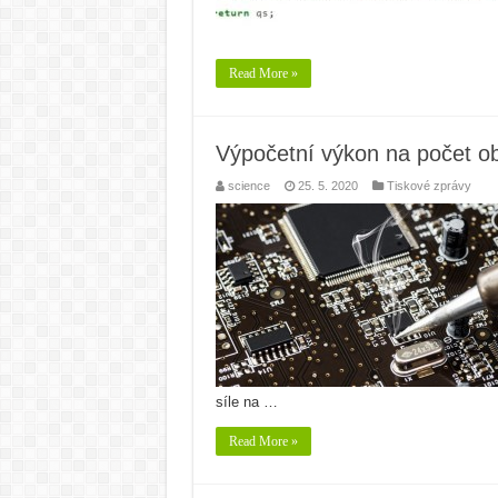
Read More »
Výpočetní výkon na počet ob
science
25. 5. 2020
Tiskové zprávy
síle na …
Read More »