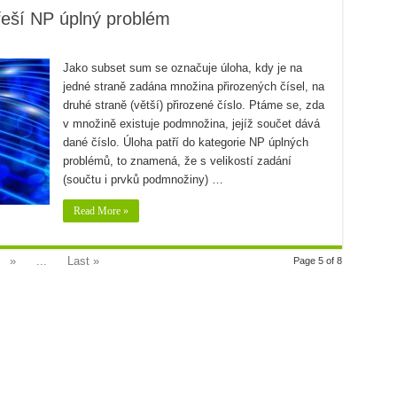
 řeší NP úplný problém
Jako subset sum se označuje úloha, kdy je na
jedné straně zadána množina přirozených čísel, na
druhé straně (větší) přirozené číslo. Ptáme se, zda
v množině existuje podmnožina, jejíž součet dává
dané číslo. Úloha patří do kategorie NP úplných
problémů, to znamená, že s velikostí zadání
(součtu i prvků podmnožiny) …
Read More »
»
...
Last »
Page 5 of 8