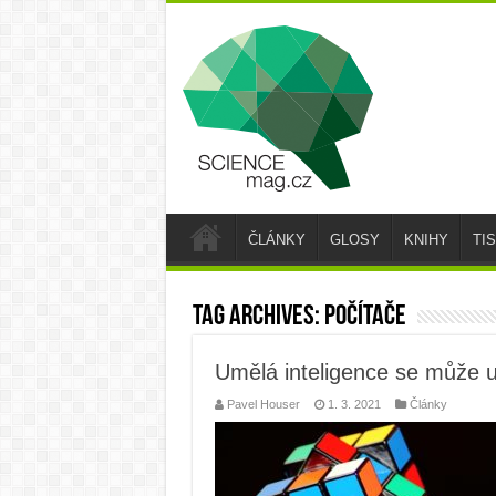
ČLÁNKY
GLOSY
KNIHY
TI
Tag Archives:
počítače
Umělá inteligence se může u
Pavel Houser
1. 3. 2021
Články