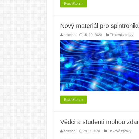
Read More »
Nový materiál pro spintroni
science
15. 10. 2020
Tiskové zprávy
Read More »
Vědci a studenti mohou zda
science
29. 9. 2020
Tiskové zprávy