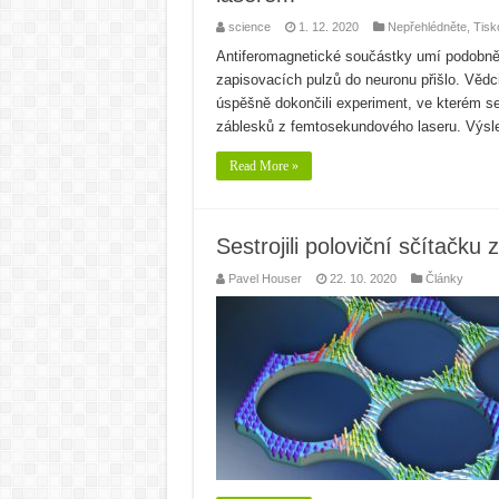
science
1. 12. 2020
Nepřehlédněte
,
Tisk
Antiferomagnetické součástky umí podobně ja
zapisovacích pulzů do neuronu přišlo. Vědc
úspěšně dokončili experiment, ve kterém se
záblesků z femtosekundového laseru. Výsle
Read More »
Sestrojili poloviční sčítačku 
Pavel Houser
22. 10. 2020
Články