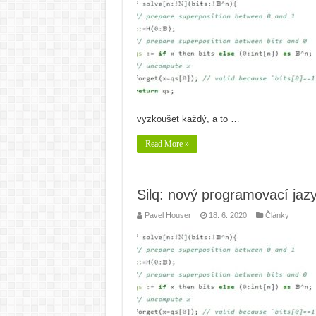
vyzkoušet každý, a to …
Read More »
Silq: nový programovací jaz
Pavel Houser
18. 6. 2020
Články