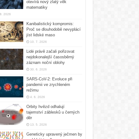
otevírá nový zlatý věk
matematiky
 8. 2026
Kanibalistický kompromis:
Proč se dlouhodobě nevyplácí
jíst lidské maso
10. 7. 2026
Lidé právě začali pořizovat
nejdokonalejší časosběrný
záznam noční oblohy
30. 6. 2026
SARS-CoV-2: Evoluce při
pandemii ve zrychleném
režimu
4. 6. 2026
Orbity hvězd odhalují
tajemství záblesků u černých
děr
13. 5. 2026
Geneticky upravený ječmen by