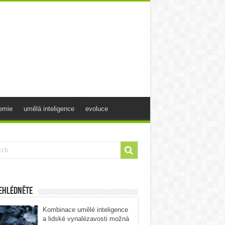
emie
umělá inteligence
evoluce
ehlédněte
Kombinace umělé inteligence
a lidské vynalézavosti možná