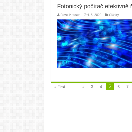
Fotonický počítač efektivně
Pavel Houser
4. 5. 2020
Články
5
« First
...
«
3
4
6
7