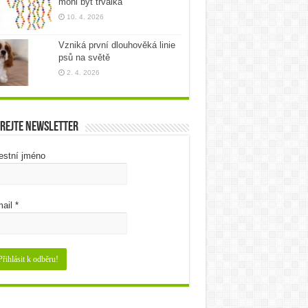
mohl být trvalka
10. 4. 2026
Vzniká první dlouhověká linie
psů na světě
2. 4. 2026
rejte newsletter
estní jméno
ail
*