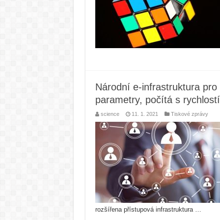
Národní e-infrastruktura pr
parametry, počítá s rychlost
science
11. 1. 2021
Tiskové zprávy
rozšířena přístupová infrastruktura …