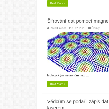
Read More »
Šifrování dat pomocí magne
Pavel Houser
1. 12. 2020
Články
biologickým neuronům než …
Read More »
Vědcům se podařil zápis da
laserem