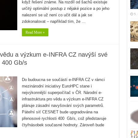
když řešení známe. Na rozdíl od šachů existuje
určitý optimální postup z nějaké pozice a po jeho
5.
nalezení se už není co učit dál a jak se
zdokonalovat – například tím, že …
Read More »
o vědu a výzkum e-INFRA CZ navýší své
í 400 Gb/s
Do budoucna se součástí e-INFRA CZ v rámci
mezinárodní iniciativy EuroHPC stane i
nejvýkonnější superpočítač v ČR. Národní e-
infrastruktura pro vědu a výzkum e-INFRA CZ
plánuje zásadní navyšování svých parametrů.
Páteřní síť CESNET bude upgradována na
přenosové rychlosti 400 Gb/s, což představuje
čtyřnásobek současné hodnoty. Zároveň bude