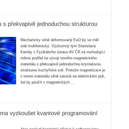
ku s překvapivě jednoduchou strukturou
Mechanicky silně deformovaný EuO by se měl
stát multiferoický. Výzkumný tým Stanislava
Kamby z Fyzikálního ústavu AV ČR se rozhodující
měrou podílel na vývoji nového magnetického
materiálu s překvapivě jednoduchou krystalovou
strukturou kuchyňské soli. Protože magnetizace je
v tomto materiálu silně závislá na elektrickém poli,
šel by použít v magnetických …
rma vyzkoušet kvantové programování