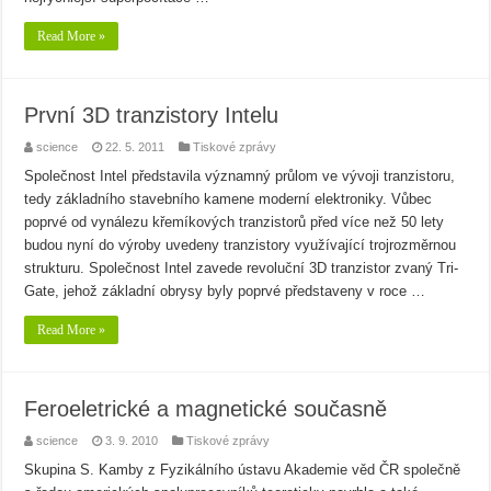
Read More »
První 3D tranzistory Intelu
science
22. 5. 2011
Tiskové zprávy
Společnost Intel představila významný průlom ve vývoji tranzistoru,
tedy základního stavebního kamene moderní elektroniky. Vůbec
poprvé od vynálezu křemíkových tranzistorů před více než 50 lety
budou nyní do výroby uvedeny tranzistory využívající trojrozměrnou
strukturu. Společnost Intel zavede revoluční 3D tranzistor zvaný Tri-
Gate, jehož základní obrysy byly poprvé představeny v roce …
Read More »
Feroeletrické a magnetické současně
science
3. 9. 2010
Tiskové zprávy
Skupina S. Kamby z Fyzikálního ústavu Akademie věd ČR společně