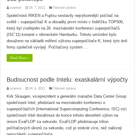
science
24. 7. 2011
Tiskové zprávy
Společnosti RIKEN a Fujitsu sestavily nejvýkonnější počítač na
světě – superpočítač K a obsadily první místo v žebříčku TOP500,
který byl zveřejněn na 26. mezinárodní konferenci superpočítačů
(ISC’11) konané v německém Hamburku. Tohoto umístění bylo
dosaženo na základě měření výkonu superpočítače K, který tyto dvě
firmy společně vyvíjejí. Počítačový systém …
Read More »
Budoucnost podle Intelu: exaskalární výpočty
science
24. 6. 2011
Tiskové zprávy
Kirk Skaugen, viceprezident a generální manažer Data Center Group
společnosti Intel, představil na mezinárodní konferenci o
superpočítačích (International Supercomputing Conference, ISC) vizi
společnosti Intel dosáhnout do konce tohoto desetiletí výkon na
úrovni ExaFLOP za sekundu. ExaFLOP představuje trilion
počítačových úkonů za sekundu, což je stokrát více, než nabízejí
nejrychlejší superpočítače …