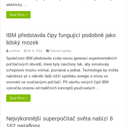
elektricky …
Read More »
IBM představila čipy fungující podobně jako
lidský mozek
science
24. 8. 2011
Tiskové zprávy
Společnost IBM představila zcela novou generaci experimentálních
počítačových obvodů, které byly navrženy tak, aby simulovaly
schopnosti mozku vnímat, poznávat a jednat. Technologie by mohla
nabídnout až o několik řádů nižší spotřebu energie a místa ve
srovnání se současnými počítači. Při návrhu nových čipů IBM
vykročila stranou od tradičních konceptů používaných …
Read More »
Nejvýkonnější superpočítač světa nabízí 8
162 petaflops