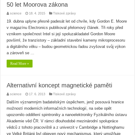
50 let Moorova zákona
science
18. 4. 2015
Tiskové zprávy
19. dubna uplyne přesně padesát let od chvíle, kdy Gordon E. Moore
v magazínu Electronics publikoval přelomový článek. Tři roky před
vznikem společnost Intel si její spoluzakladatel Gordon Moore
povšiml, že tranzistory – základní stavební kameny mikroprocesoru
a digitálního věku – budou geometrickou řadou zvyšovat svůj výkon
a zároveň se …
Read More »
Alternativní koncept magnetické paměti
science
17. 6. 2013
Tiskové zprávy
Dalším významným badatelským úspěchem, jenž posouvá hranice
možností moderních informačních technologií, na sebe opět
upozornilo oddělení spintroniky a nanoelektroniky Fyzikálního ústavu
Akademie věd ČR. V rámci dlouhodobé mezinárodní spolupráce
vědců z tohoto pracoviště a z univerzit v Cambridge a Nottinghamu
ve Velké Británii byl objeven nový mechanismus, který umožňuje