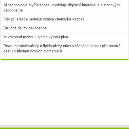
AI technologie MyPersonas umožňuje digitální interakci s historickými
osobnostmi
Kdy při srážce molekul vzniká chemická vazba?
Stručné dějiny nekonečna
Mikroroboti mohou urychlit výrobu piva
První metabolomický a lipidomický atlas vzácného nádoru plic otevírá
cestu k hledání nových biomarkerů