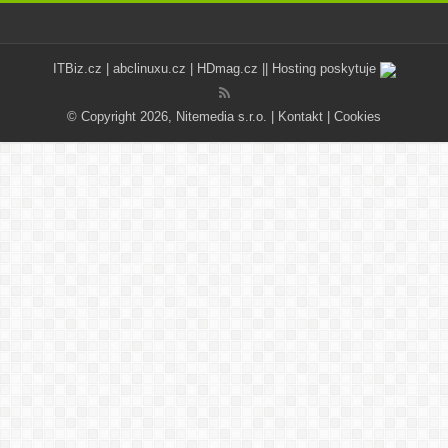
ITBiz.cz
|
abclinuxu.cz
|
HDmag.cz
|| Hosting poskytuje
© Copyright 2026, Nitemedia s.r.o. |
Kontakt
|
Cookies