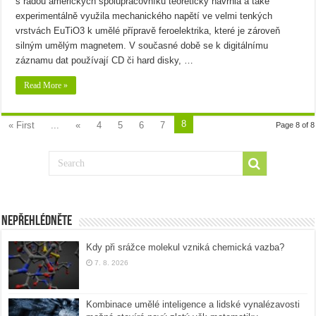
s řadou amerických spolupracovníků teoreticky navrhla a také
experimentálně využila mechanického napětí ve velmi tenkých
vrstvách EuTiO3 k umělé přípravě feroelektrika, které je zároveň
silným umělým magnetem. V současné době se k digitálnímu
záznamu dat používají CD či hard disky, …
Read More »
8
« First
...
«
4
5
6
7
Page 8 of 8
Nepřehlédněte
Kdy při srážce molekul vzniká chemická vazba?
7. 8. 2026
Kombinace umělé inteligence a lidské vynalézavosti