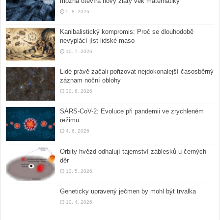
možná otevírá nový zlatý věk matematiky
5. 8. 2026
Kanibalistický kompromis: Proč se dlouhodobě
nevyplácí jíst lidské maso
10. 7. 2026
Lidé právě začali pořizovat nejdokonalejší časosběrný
záznam noční oblohy
30. 6. 2026
SARS-CoV-2: Evoluce při pandemii ve zrychleném
režimu
4. 6. 2026
Orbity hvězd odhalují tajemství záblesků u černých
děr
13. 5. 2026
Geneticky upravený ječmen by mohl být trvalka
10. 4. 2026