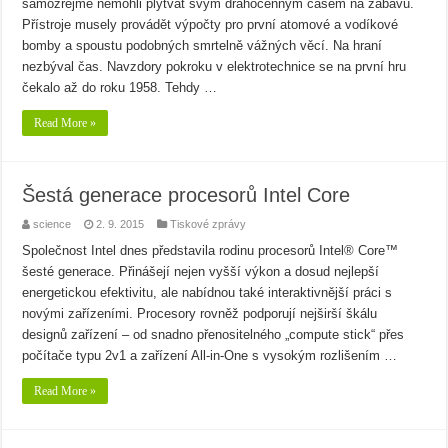
samozřejmě nemohli plýtvat svým drahocenným časem na zábavu.
Přístroje musely provádět výpočty pro první atomové a vodíkové
bomby a spoustu podobných smrtelně vážných věcí. Na hraní
nezbýval čas. Navzdory pokroku v elektrotechnice se na první hru
čekalo až do roku 1958. Tehdy …
Read More »
Šestá generace procesorů Intel Core
science
2. 9. 2015
Tiskové zprávy
Společnost Intel dnes představila rodinu procesorů Intel® Core™
šesté generace. Přinášejí nejen vyšší výkon a dosud nejlepší
energetickou efektivitu, ale nabídnou také interaktivnější práci s
novými zařízeními. Procesory rovněž podporují nejširší škálu
designů zařízení – od snadno přenositelného „compute stick“ přes
počítače typu 2v1 a zařízení All-in-One s vysokým rozlišením …
Read More »