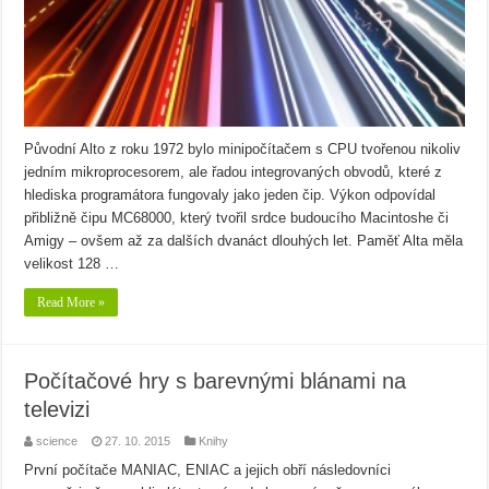
Původní Alto z roku 1972 bylo minipočítačem s CPU tvořenou nikoliv
jedním mikroprocesorem, ale řadou integrovaných obvodů, které z
hlediska programátora fungovaly jako jeden čip. Výkon odpovídal
přibližně čipu MC68000, který tvořil srdce budoucího Macintoshe či
Amigy – ovšem až za dalších dvanáct dlouhých let. Paměť Alta měla
velikost 128 …
Read More »
Počítačové hry s barevnými blánami na
televizi
science
27. 10. 2015
Knihy
První počítače MANIAC, ENIAC a jejich obří následovníci