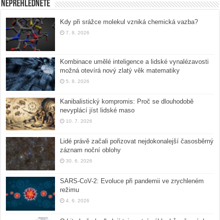
Nepřehlédněte
Kdy při srážce molekul vzniká chemická vazba?
7. 8. 2026
Kombinace umělé inteligence a lidské vynalézavosti
možná otevírá nový zlatý věk matematiky
5. 8. 2026
Kanibalistický kompromis: Proč se dlouhodobě
nevyplácí jíst lidské maso
10. 7. 2026
Lidé právě začali pořizovat nejdokonalejší časosběrný
záznam noční oblohy
30. 6. 2026
SARS-CoV-2: Evoluce při pandemii ve zrychleném
režimu
4. 6. 2026