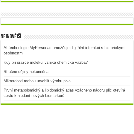
Nejnovější
AI technologie MyPersonas umožňuje digitální interakci s historickými
osobnostmi
Kdy při srážce molekul vzniká chemická vazba?
Stručné dějiny nekonečna
Mikroroboti mohou urychlit výrobu piva
První metabolomický a lipidomický atlas vzácného nádoru plic otevírá
cestu k hledání nových biomarkerů