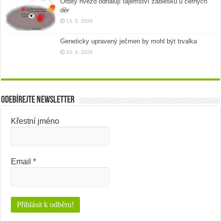
Orbity hvězd odhalují tajemství záblesků u černých
děr
13. 5. 2026
Geneticky upravený ječmen by mohl být trvalka
10. 4. 2026
Odebírejte newsletter
Křestní jméno
Email
*