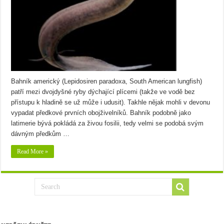
Bahník americký (Lepidosiren paradoxa, South American lungfish)
patří mezi dvojdyšné ryby dýchající plícemi (takže ve vodě bez
přístupu k hladině se už může i udusit). Takhle nějak mohli v devonu
vypadat předkové prvních obojživelníků. Bahník podobně jako
latimerie bývá pokládá za živou fosilii, tedy velmi se podobá svým
dávným předkům …
Read More »