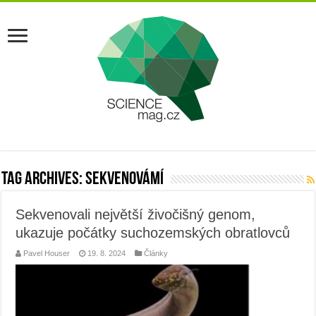
Tag Archives:
sekvenovámí
Sekvenovali největší živočišný genom,
ukazuje počátky suchozemských obratlovců
Pavel Houser
19. 8. 2024
Články