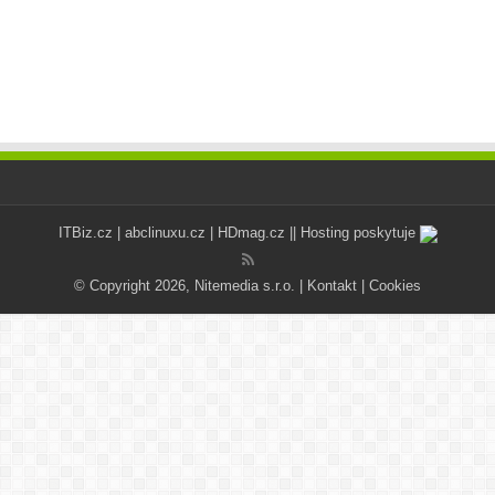
ITBiz.cz
|
abclinuxu.cz
|
HDmag.cz
|| Hosting poskytuje
© Copyright 2026, Nitemedia s.r.o. |
Kontakt
|
Cookies