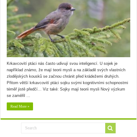
Krkavcovití ptáci nás často udivují svou inteligencí. U sojek je
například známo, že mají teorii mysli a na základě svých vlastních
zlodějských kousků se začnou chránit před krádežemi druhých.
Přitom větší krkavcovití ptáci sojku svými kognitivními schopnostmi
téměř jistě předčí… Viz také: Sojky mají teorii mysli Nový výzkum
se zaměřil …
Read More »