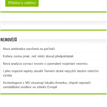
Nejnovější
Nová antibiotika navržená na počítači
Kořeny rostou jinak, než vědci dosud předpokládali
Nová analýza vyvrací tvrzení o zpomalení rozpínání vesmíru
I přes tropické teploty dosáhl Temelín druhé nejvyšší letošní měsíční
výroby
Archeologové z MU zkoumají lokalitu Amerika, zřejmě nejstarší
zemědělské osídlení ve střední Evropě