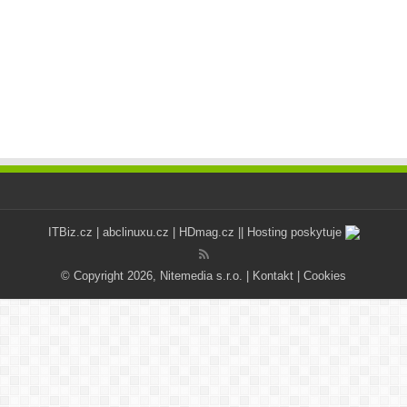
ITBiz.cz
|
abclinuxu.cz
|
HDmag.cz
|| Hosting poskytuje
© Copyright 2026, Nitemedia s.r.o. |
Kontakt
|
Cookies