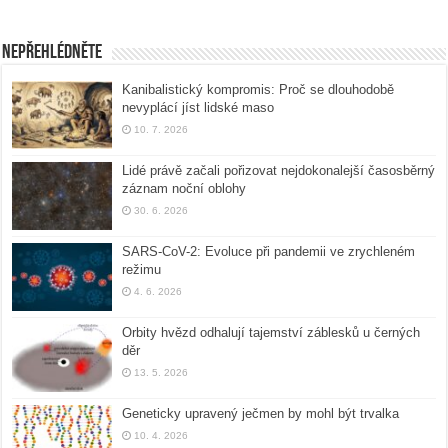
Nepřehlédněte
Kanibalistický kompromis: Proč se dlouhodobě
nevyplácí jíst lidské maso
10. 7. 2026
Lidé právě začali pořizovat nejdokonalejší časosběrný
záznam noční oblohy
30. 6. 2026
SARS-CoV-2: Evoluce při pandemii ve zrychleném
režimu
4. 6. 2026
Orbity hvězd odhalují tajemství záblesků u černých
děr
13. 5. 2026
Geneticky upravený ječmen by mohl být trvalka
10. 4. 2026