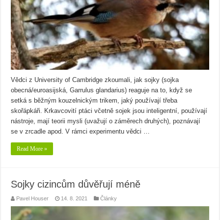
Vědci z University of Cambridge zkoumali, jak sojky (sojka
obecná/euroasijská, Garrulus glandarius) reaguje na to, když se
setká s běžným kouzelnickým trikem, jaký používají třeba
skořápkáři. Krkavcovití ptáci včetně sojek jsou inteligentní, používají
nástroje, mají teorii mysli (uvažují o záměrech druhých), poznávají
se v zrcadle apod. V rámci experimentu vědci …
Read More »
Sojky cizincům důvěřují méně
Pavel Houser
14. 8. 2021
Články