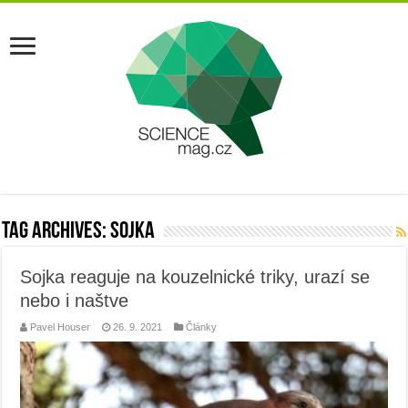
Tag Archives:
sojka
Sojka reaguje na kouzelnické triky, urazí se
nebo i naštve
Pavel Houser
26. 9. 2021
Články