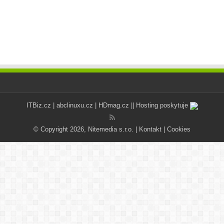
ITBiz.cz
|
abclinuxu.cz
|
HDmag.cz
|| Hosting poskytuje
© Copyright 2026, Nitemedia s.r.o. |
Kontakt
|
Cookies