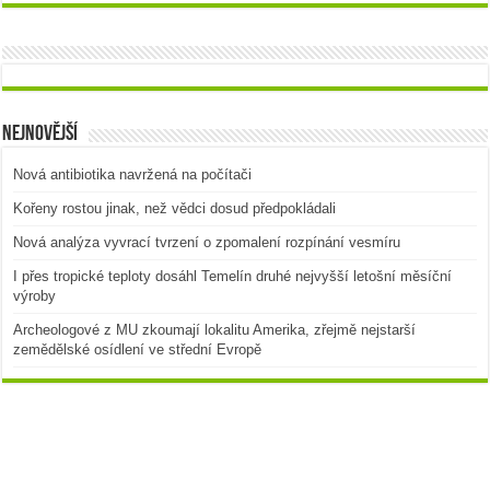
Nejnovější
Nová antibiotika navržená na počítači
Kořeny rostou jinak, než vědci dosud předpokládali
Nová analýza vyvrací tvrzení o zpomalení rozpínání vesmíru
I přes tropické teploty dosáhl Temelín druhé nejvyšší letošní měsíční
výroby
Archeologové z MU zkoumají lokalitu Amerika, zřejmě nejstarší
zemědělské osídlení ve střední Evropě