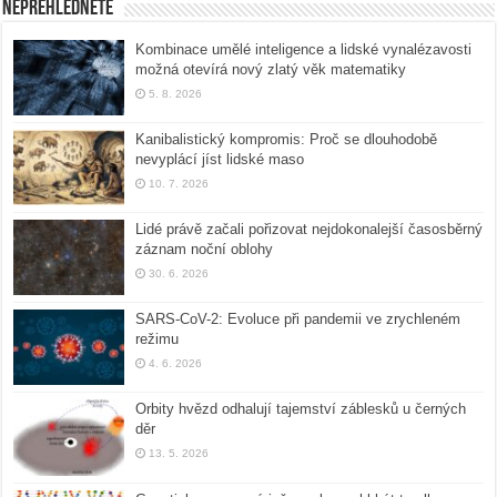
Nepřehlédněte
Kombinace umělé inteligence a lidské vynalézavosti
možná otevírá nový zlatý věk matematiky
5. 8. 2026
Kanibalistický kompromis: Proč se dlouhodobě
nevyplácí jíst lidské maso
10. 7. 2026
Lidé právě začali pořizovat nejdokonalejší časosběrný
záznam noční oblohy
30. 6. 2026
SARS-CoV-2: Evoluce při pandemii ve zrychleném
režimu
4. 6. 2026
Orbity hvězd odhalují tajemství záblesků u černých
děr
13. 5. 2026