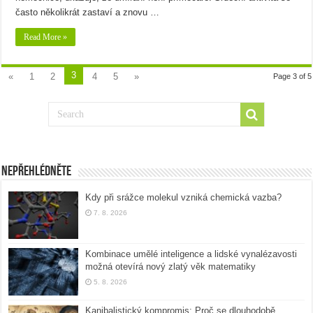
často několikrát zastaví a znovu …
Read More »
3
«
1
2
4
5
»
Page 3 of 5
Nepřehlédněte
Kdy při srážce molekul vzniká chemická vazba?
7. 8. 2026
Kombinace umělé inteligence a lidské vynalézavosti
možná otevírá nový zlatý věk matematiky
5. 8. 2026
Kanibalistický kompromis: Proč se dlouhodobě