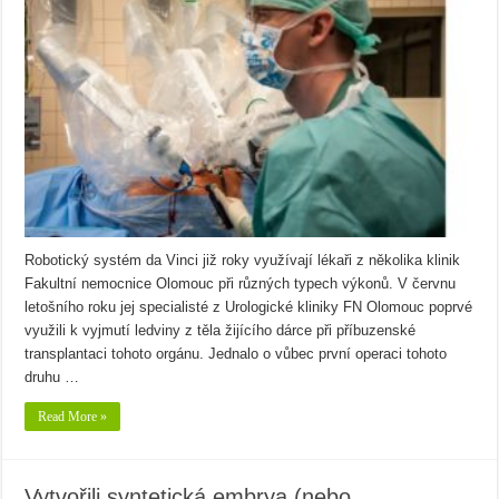
Robotický systém da Vinci již roky využívají lékaři z několika klinik
Fakultní nemocnice Olomouc při různých typech výkonů. V červnu
letošního roku jej specialisté z Urologické kliniky FN Olomouc poprvé
využili k vyjmutí ledviny z těla žijícího dárce při příbuzenské
transplantaci tohoto orgánu. Jednalo o vůbec první operaci tohoto
druhu …
Read More »
Vytvořili syntetická embrya (nebo