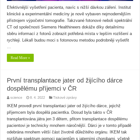
Efektivnější vyšetření pacienta, navíc s nižší dávkou záření. Institut
klinické a experimentální medicíny je nově vybaven nejmodernějším
přístrojem výpočetní tomografie. Takzvané fotonové neboli spektrální
CT od společnosti Siemens Healthineers dokáže díky detailnímu
sběru informací z fotonů zobrazit potřebná místa v lepším rozlišení a
rychleji. Lékaři budou moci s fotonovou metodou podrobněji vyšetřit
…
Read More »
První transplantace jater od žijícího dárce
dospělému příjemci v ČR
science
8. 4. 2022
Tiskové zprávy
IKEM provedl první transplantaci jater od žijícího dárce, jejichž
příjemcem byla dospělá pacientka. Dosud byla takto v ČR
transplantována játra jen 3 dětem, přitom transplantace dospělému
pacientovi je technicky mnohem náročnější. Dárci je v tomto případě
odebrána mnohem větší část životně důležitého orgánu. IKEM tak
rozšiřuje spektrum pomoci pacientům s jaterními chorobami, včetně