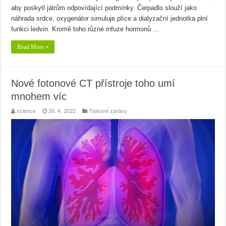
aby poskytl játrům odpovídající podmínky. Čerpadlo slouží jako
náhrada srdce, oxygenátor simuluje plíce a dialyzační jednotka plní
funkci ledvin. Kromě toho různé infuze hormonů …
Read More »
Nové fotonové CT přístroje toho umí
mnohem víc
science
26. 4. 2022
Tiskové zprávy