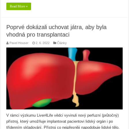
Read More »
Poprvé dokázali uchovat játra, aby byla
vhodná pro transplantaci
Pavel Houser
2. 6. 2022
Články
V rámci výzkumu Liver4Life vědci vyvinuli nový perfuzní (průtočný)
přístroj, který umožňuje implantovat pacientovi lidský orgán i po
třídenním skladování. Přístroj co nejpřesněji napodobuje lidské tělo,