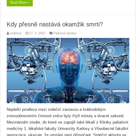
Read More »
Kdy přesně nastává okamžik smrti?
science
17. 3. 2021
Tiskové zprávy
Nejdelší prodleva mezi srdeční zástavou a krátkodobým
znovuobnovením činnosti srdce byly čtyři minuty a dvacet sekund.
Mezinárodní studie, do které se zapojili také lékaři z Kliniky paliativní
medicíny 1. lékařské fakulty Univerzity Karlovy a Všeobecné fakultní
nemocnice, ukazuje, že umírání není přímočaré. Srdeční aktivita se