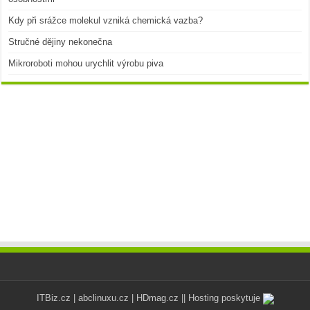
Kdy při srážce molekul vzniká chemická vazba?
Stručné dějiny nekonečna
Mikroroboti mohou urychlit výrobu piva
ITBiz.cz
|
abclinuxu.cz
|
HDmag.cz
|| Hosting poskytuje