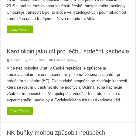
2019 a stal se etablovanou součástí české transplantační medicíny.
Umožňuje transport bijícího srdce ve fyziologických podmínkách od
zemřelého dárce k příjemci. Nová metoda rozšířila …
Read More »
Kardiolipin jako cíl pro léčbu srdeční kachexie
science
27. 7. 2021
Tiskové zprávy
Více než polovina úmrtí v České republice je způsobena
kardiovaskulárními onemocněními, přičemž většina pacientů trpí
srdečním selháním (HF). Dlouhodobá prognóza se zhoršuje kachexií,
která se rozvíjí u části těchto nemocných. Účinná léčba kachexie
však zatím neexistuje. Ve spolupráci vědců z Institutu klinické a
experimentální medicíny a Fyziologického ústavu Akademie věd …
Read More »
NK buňky mohou způsobit neúspěch