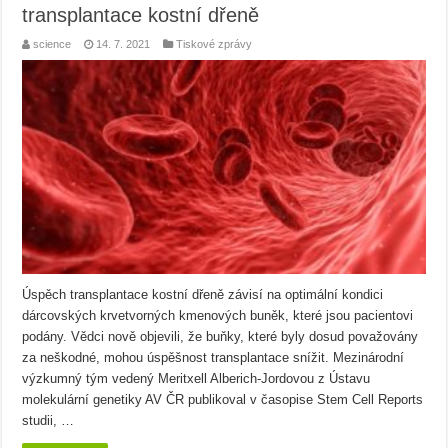
transplantace kostní dřeně
science
14. 7. 2021
Tiskové zprávy
Úspěch transplantace kostní dřeně závisí na optimální kondici
dárcovských krvetvorných kmenových buněk, které jsou pacientovi
podány. Vědci nově objevili, že buňky, které byly dosud považovány
za neškodné, mohou úspěšnost transplantace snížit. Mezinárodní
výzkumný tým vedený Meritxell Alberich-Jordovou z Ústavu
molekulární genetiky AV ČR publikoval v časopise Stem Cell Reports
studii, …