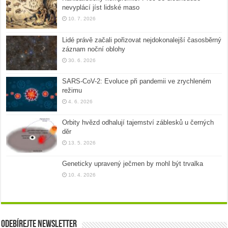
nevyplácí jíst lidské maso
10. 7. 2026
Lidé právě začali pořizovat nejdokonalejší časosběrný
záznam noční oblohy
30. 6. 2026
SARS-CoV-2: Evoluce při pandemii ve zrychleném
režimu
4. 6. 2026
Orbity hvězd odhalují tajemství záblesků u černých
děr
13. 5. 2026
Geneticky upravený ječmen by mohl být trvalka
10. 4. 2026
Odebírejte newsletter