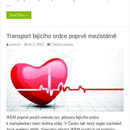
…
Read More »
Transport bijícího srdce poprvé mezistátně
science
16. 2. 2022
Tiskové zprávy
IKEM poprvé použil metodu tzv. převozu bijícího srdce
k transplantaci mezi dvěma státy. V Česku tak nový orgán zachránil
život malému dítěti. Speciální přístroj IKEM používá od podzimu