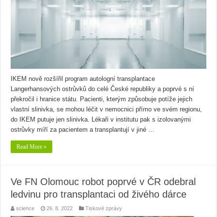
IKEM nově rozšířil program autologní transplantace
Langerhansových ostrůvků do celé České republiky a poprvé s ní
překročil i hranice státu. Pacienti, kterým způsobuje potíže jejich
vlastní slinivka, se mohou léčit v nemocnici přímo ve svém regionu,
do IKEM putuje jen slinivka. Lékaři v institutu pak s izolovanými
ostrůvky míří za pacientem a transplantují v jiné …
Read More »
Ve FN Olomouc robot poprvé v ČR odebral
ledvinu pro transplantaci od živého dárce
science
26. 8. 2022
Tiskové zprávy