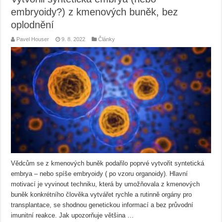
embryoidy?) z kmenových buněk, bez
oplodnění
Pavel Houser
9. 8. 2022
Články
Vědcům se z kmenových buněk podařilo poprvé vytvořit syntetická
embrya – nebo spíše embryoidy ( po vzoru organoidy). Hlavní
motivací je vyvinout techniku, která by umožňovala z kmenových
buněk konkrétního člověka vytvářet rychle a rutinně orgány pro
transplantace, se shodnou genetickou informací a bez průvodní
imunitní reakce. Jak upozorňuje většina …