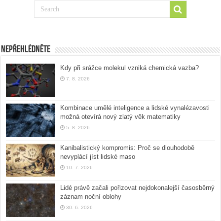
Nepřehlédněte
Kdy při srážce molekul vzniká chemická vazba?
7. 8. 2026
Kombinace umělé inteligence a lidské vynalézavosti
možná otevírá nový zlatý věk matematiky
5. 8. 2026
Kanibalistický kompromis: Proč se dlouhodobě
nevyplácí jíst lidské maso
10. 7. 2026
Lidé právě začali pořizovat nejdokonalejší časosběrný
záznam noční oblohy
30. 6. 2026