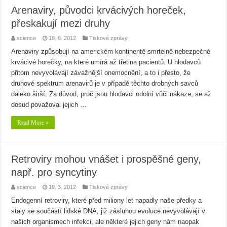
Arenaviry, původci krvácivých horeček,
přeskakují mezi druhy
science
19. 6. 2012
Tiskové zprávy
Arenaviry způsobují na americkém kontinentě smrtelně nebezpečné
krvácivé horečky, na které umírá až třetina pacientů. U hlodavců
přitom nevyvolávají závažnější onemocnění, a to i přesto, že
druhové spektrum arenavirů je v případě těchto drobných savců
daleko širší. Za důvod, proč jsou hlodavci odolní vůči nákaze, se až
dosud považoval jejich …
Read More »
Retroviry mohou vnášet i prospěšné geny,
např. pro syncytiny
science
19. 3. 2012
Tiskové zprávy
Endogenní retroviry, které před miliony let napadly naše předky a
staly se součástí lidské DNA, již zásluhou evoluce nevyvolávají v
našich organismech infekci, ale některé jejich geny nám naopak