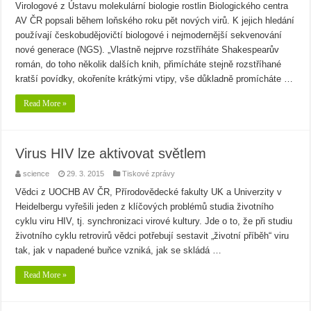
Virologové z Ústavu molekulární biologie rostlin Biologického centra
AV ČR popsali během loňského roku pět nových virů. K jejich hledání
používají českobudějovičtí biologové i nejmodernější sekvenování
nové generace (NGS). „Vlastně nejprve rozstříháte Shakespearův
román, do toho několik dalších knih, přimícháte stejně rozstříhané
kratší povídky, okořeníte krátkými vtipy, vše důkladně promícháte …
Read More »
Virus HIV lze aktivovat světlem
science
29. 3. 2015
Tiskové zprávy
Vědci z UOCHB AV ČR, Přírodovědecké fakulty UK a Univerzity v
Heidelbergu vyřešili jeden z klíčových problémů studia životního
cyklu viru HIV, tj. synchronizaci virové kultury. Jde o to, že při studiu
životního cyklu retrovirů vědci potřebují sestavit „životní příběh“ viru
tak, jak v napadené buňce vzniká, jak se skládá …
Read More »