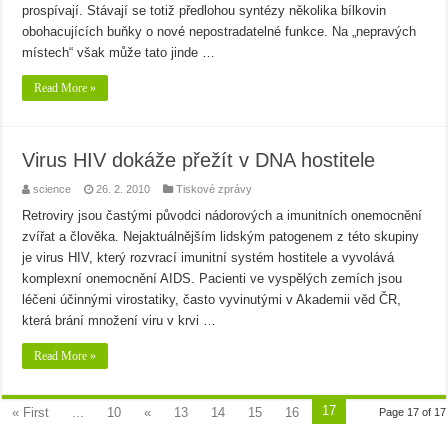
prospívají. Stávají se totiž předlohou syntézy několika bílkovin
obohacujících buňky o nové nepostradatelné funkce. Na „nepravých
místech“ však může tato jinde …
Read More »
Virus HIV dokáže přežít v DNA hostitele
science
26. 2. 2010
Tiskové zprávy
Retroviry jsou častými původci nádorových a imunitních onemocnění
zvířat a člověka. Nejaktuálnějším lidským patogenem z této skupiny
je virus HIV, který rozvrací imunitní systém hostitele a vyvolává
komplexní onemocnění AIDS. Pacienti ve vyspělých zemích jsou
léčeni účinnými virostatiky, často vyvinutými v Akademii věd ČR,
která brání množení viru v krvi …
Read More »
17
« First
...
10
«
13
14
15
16
Page 17 of 17