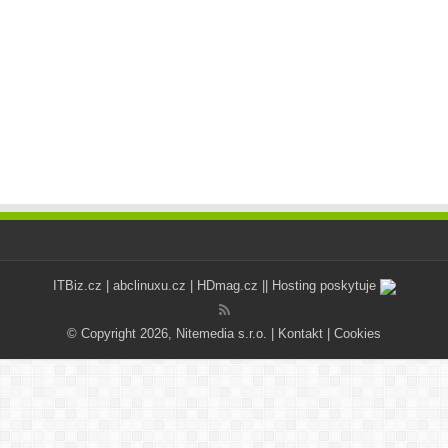
ITBiz.cz
|
abclinuxu.cz
|
HDmag.cz
|| Hosting poskytuje
© Copyright 2026, Nitemedia s.r.o. |
Kontakt
|
Cookies