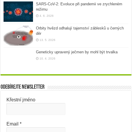
SARS-CoV-2: Evoluce při pandemii ve zrychleném
režimu
4. 6. 2026
Orbity hvězd odhalují tajemství záblesků u černých
děr
13. 5. 2026
Geneticky upravený ječmen by mohl být trvalka
10. 4. 2026
Odebírejte newsletter
Křestní jméno
Email
*