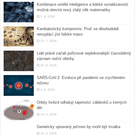
Kombinace umělé inteligence a lidské vynalézavosti
možná otevírá nový zlatý věk matematiky
5. 8. 2026
Kanibalistický kompromis: Proč se dlouhodobě
nevyplácí jíst lidské maso
10. 7. 2026
Lidé právě začali pořizovat nejdokonalejší časosběrný
záznam noční oblohy
30. 6. 2026
SARS-CoV-2: Evoluce při pandemii ve zrychleném
režimu
4. 6. 2026
Orbity hvězd odhalují tajemství záblesků u černých
děr
13. 5. 2026
Geneticky upravený ječmen by mohl být trvalka
10. 4. 2026