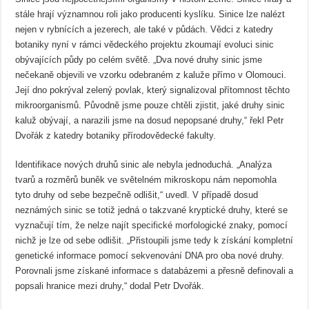
stále hrají významnou roli jako producenti kyslíku. Sinice lze nalézt
nejen v rybnících a jezerech, ale také v půdách. Vědci z katedry
botaniky nyní v rámci vědeckého projektu zkoumají evoluci sinic
obývajících půdy po celém světě. „Dva nové druhy sinic jsme
nečekaně objevili ve vzorku odebraném z kaluže přímo v Olomouci.
Její dno pokrýval zelený povlak, který signalizoval přítomnost těchto
mikroorganismů. Původně jsme pouze chtěli zjistit, jaké druhy sinic
kaluž obývají, a narazili jsme na dosud nepopsané druhy,“ řekl Petr
Dvořák z katedry botaniky přírodovědecké fakulty.
Identifikace nových druhů sinic ale nebyla jednoduchá. „Analýza
tvarů a rozměrů buněk ve světelném mikroskopu nám nepomohla
tyto druhy od sebe bezpečně odlišit,“ uvedl. V případě dosud
neznámých sinic se totiž jedná o takzvané kryptické druhy, které se
vyznačují tím, že nelze najít specifické morfologické znaky, pomocí
nichž je lze od sebe odlišit. „Přistoupili jsme tedy k získání kompletní
genetické informace pomocí sekvenování DNA pro oba nové druhy.
Porovnali jsme získané informace s databázemi a přesně definovali a
popsali hranice mezi druhy,“ dodal Petr Dvořák.