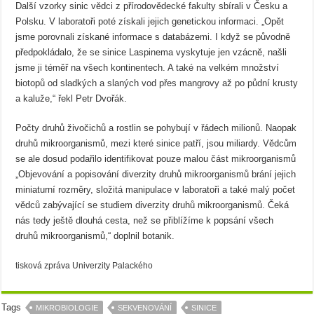
Další vzorky sinic vědci z přírodovědecké fakulty sbírali v Česku a
Polsku. V laboratoři poté získali jejich genetickou informaci. „Opět
jsme porovnali získané informace s databázemi. I když se původně
předpokládalo, že se sinice Laspinema vyskytuje jen vzácně, našli
jsme ji téměř na všech kontinentech. A také na velkém množství
biotopů od sladkých a slaných vod přes mangrovy až po půdní krusty
a kaluže,“ řekl Petr Dvořák.
Počty druhů živočichů a rostlin se pohybují v řádech milionů. Naopak
druhů mikroorganismů, mezi které sinice patří, jsou miliardy. Vědcům
se ale dosud podařilo identifikovat pouze malou část mikroorganismů
„Objevování a popisování diverzity druhů mikroorganismů brání jejich
miniaturní rozměry, složitá manipulace v laboratoři a také malý počet
vědců zabývající se studiem diverzity druhů mikroorganismů. Čeká
nás tedy ještě dlouhá cesta, než se přiblížíme k popsání všech
druhů mikroorganismů,“ doplnil botanik.
tisková zpráva Univerzity Palackého
Tags
MIKROBIOLOGIE
SEKVENOVÁNÍ
SINICE