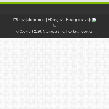
ITBiz.cz
|
abclinuxu.cz
|
HDmag.cz
|| Hosting poskytuje
© Copyright 2026, Nitemedia s.r.o. |
Kontakt
|
Cookies