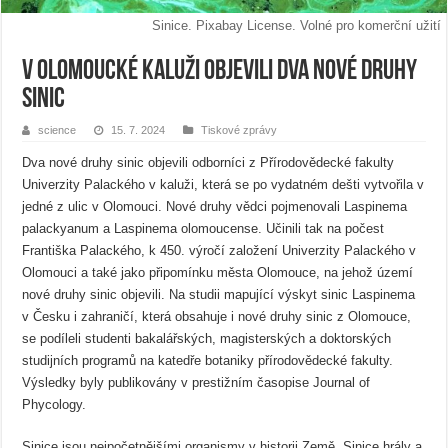
Sinice. Pixabay License. Volné pro komerční užití
V olomoucké kaluži objevili dva nové druhy
sinic
science
15. 7. 2024
Tiskové zprávy
Dva nové druhy sinic objevili odborníci z Přírodovědecké fakulty
Univerzity Palackého v kaluži, která se po vydatném dešti vytvořila v
jedné z ulic v Olomouci. Nové druhy vědci pojmenovali Laspinema
palackyanum a Laspinema olomoucense. Učinili tak na počest
Františka Palackého, k 450. výročí založení Univerzity Palackého v
Olomouci a také jako připomínku města Olomouce, na jehož území
nové druhy sinic objevili. Na studii mapující výskyt sinic Laspinema
v Česku i zahraničí, která obsahuje i nové druhy sinic z Olomouce,
se podíleli studenti bakalářských, magisterských a doktorských
studijních programů na katedře botaniky přírodovědecké fakulty.
Výsledky byly publikovány v prestižním časopise Journal of
Phycology.
Sinice jsou nejpočetnějšími organismy v historii Země. Sinice hrály a