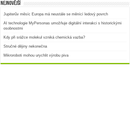
Nejnovější
Jupiterův měsíc Europa má neustále se měnící ledový povrch
AI technologie MyPersonas umožňuje digitální interakci s historickými
osobnostmi
Kdy při srážce molekul vzniká chemická vazba?
Stručné dějiny nekonečna
Mikroroboti mohou urychlit výrobu piva