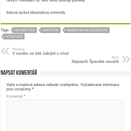
novým metodám už není tento postup potřeba.
tisková zpráva Masarykovy univerzity
Tags
ANTIBIOTIKA
BAKTERIE
MASARYKOVA UNIVERZITA
OČKOVÁNÍ
Previous
V neolitu se lidé zabíjeli s chutí
Next
Nejstarší Španělé nevařili
Napsat komentář
Vaše e-mailová adresa nebude zveřejněna.
Vyžadované informace
jsou označeny
*
Komentář
*