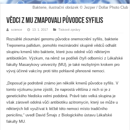
Bakterie, ilustrační obrázek © Jezper / Dollar Photo Club
Vědci z MU zmapovali původce syfilis
science
13. 1. 2017
Tiskové zprávy
Rozsáhlé zkoumání genomu původce onemocnění syfilis, bakterie
Treponema pallidum, pomohlo mezinárodní skupině vědců odhalit
skupinu kmenů této bakterie, které jsou odolné vůči některým
antibiotikům. Výzkum, na němž se podíleli čtyři odborníci z Lékařské
fakulty Masarykovy univerzity (MU), je také nezbytným krokem pro
vývoj účinné vakcíny proti této pohlavně přenosné nemoci.
„Doposud je podrobně známo jen několik kmenů původce syfilis. V
tomto výzkumu jsme zjistili, že naprostá většina z nich si je z
genetického hlediska velmi podobná. Právě tato velká skupina je
však zároveň odolná vůči antibiotiku azitromycin, který se může u
některých lidí využívat k léčbě této nemoci místo tradičního
penicilinu,“ uvedl David Šmajs z Biologického ústavu Lékařské
fakulty MU.