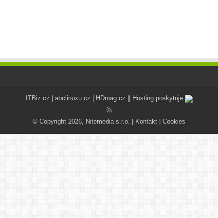
ITBiz.cz
|
abclinuxu.cz
|
HDmag.cz
|| Hosting poskytuje
© Copyright 2026, Nitemedia s.r.o. |
Kontakt
|
Cookies