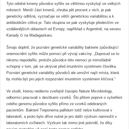
Tyto odolné kmeny původce syfilis se většinou vyskytují ve velkých
městech. Menší část kmenů, zhruba pět procent z nich, je pak
geneticky odlišná, vyznačuje se větší genetickou variabilitou a k
antibiotikům citlivá je. Tato skupina se pak vyskytuje především ve
vzdálenějších oblastech od Evropy, například v Argentině, na severu
Kanady či na Madagaskaru.
Šmajs doplnil, že poznání genetické variability bakterie způsobující
onemocnění syfilis může pomoci při vývoji vakcíny. „Doposud se to
nikomu nepodařilo, protože původce této nemoci je mimořádně
schopný v tom, jak se ukrývat před imunitním systémem člověka.
Poznání genetické variability původců ale umožní najít místa, která
by mohla být pro jejich rozpoznání imunitním systémem klíčová.“
Ve studii, kterou nedávno zveřejnil časopis Nature Microbiology,
odborníci pracovali s desítkami vzorků. Šlo přitom poprvé o vyšetření
celého genomu původce syfilis přímo ze vzorků odebraných
pacientům. Bakterii Treponema pallidum totiž nelze kultivovat v
laboratoři, a proto bylo dříve nutné je pro další výzkum namnožit v
laboratorních zvířatech. Výzkum tak mimo jiné potvrdil, že díky