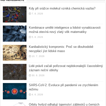
Kdy při srážce molekul vzniká chemická vazba?
7. 8. 2026
Kombinace umělé inteligence a lidské vynalézavosti
možná otevírá nový zlatý věk matematiky
5. 8. 2026
Kanibalistický kompromis: Proč se dlouhodobě
nevyplácí jíst lidské maso
10. 7. 2026
Lidé právě začali pořizovat nejdokonalejší časosběrný
záznam noční oblohy
30. 6. 2026
SARS-CoV-2: Evoluce při pandemii ve zrychleném
režimu
4. 6. 2026
Orbity hvězd odhalují tajemství záblesků u černých