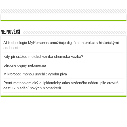
Nejnovější
AI technologie MyPersonas umožňuje digitální interakci s historickými
osobnostmi
Kdy při srážce molekul vzniká chemická vazba?
Stručné dějiny nekonečna
Mikroroboti mohou urychlit výrobu piva
První metabolomický a lipidomický atlas vzácného nádoru plic otevírá
cestu k hledání nových biomarkerů