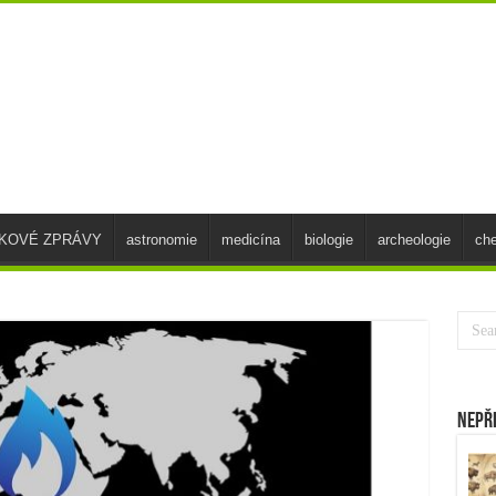
SKOVÉ ZPRÁVY
astronomie
medicína
biologie
archeologie
ch
Nepř