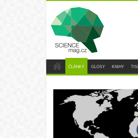
ČLÁNKY
GLOSY
KNIHY
TI