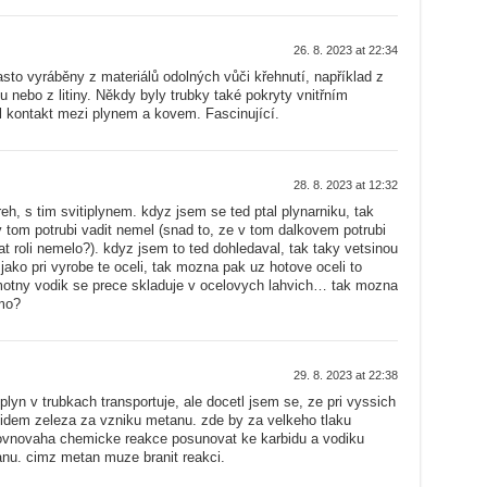
26. 8. 2023 at 22:34
asto vyráběny z materiálů odolných vůči křehnutí, například z
 nebo z litiny. Někdy byly trubky také pokryty vnitřním
l kontakt mezi plynem a kovem. Fascinující.
28. 8. 2023 at 12:32
eh, s tim svitiplynem. kdyz jsem se ted ptal plynarniku, tak
 v tom potrubi vadit nemel (snad to, ze v tom dalkovem potrubi
rat roli nemelo?). kdyz jsem to ted dohledaval, tak taky vetsinou
 jako pri vyrobe te oceli, tak mozna pak uz hotove oceli to
amotny vodik se prece skladuje v ocelovych lahvich… tak mozna
mo?
29. 8. 2023 at 22:38
plyn v trubkach transportuje, ale docetl jsem se, ze pri vyssich
bidem zeleza za vzniku metanu. zde by za velkeho tlaku
ovnovaha chemicke reakce posunovat ke karbidu a vodiku
anu. cimz metan muze branit reakci.