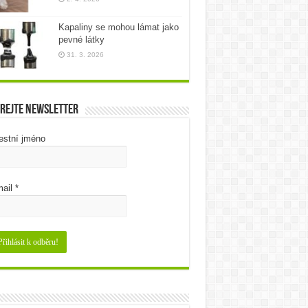
Kapaliny se mohou lámat jako
pevné látky
31. 3. 2026
rejte newsletter
estní jméno
ail
*