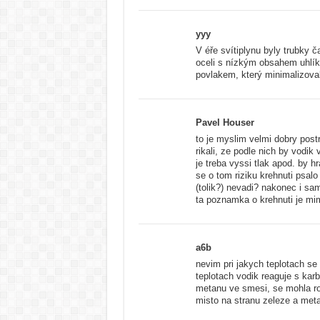
yyy
V éře svítiplynu byly trubky č
oceli s nízkým obsahem uhlíku
povlakem, který minimalizova
Pavel Houser
to je myslim velmi dobry postr
rikali, ze podle nich by vodik
je treba vyssi tlak apod. by h
se o tom riziku krehnuti psalo
(tolik?) nevadi? nakonec i s
ta poznamka o krehnuti je mi
a6b
nevim pri jakych teplotach se 
teplotach vodik reaguje s kar
metanu ve smesi, se mohla r
misto na stranu zeleze a met