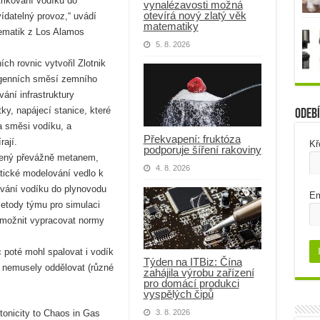
řikování vodíku do
vynalézavosti možná
otevírá nový zlatý věk
ídatelný provoz,“ uvádí
matematiky
tematik z Los Alamos
5. 8. 2026
ích rovnic vytvořil Zlotnik
ogenních směsí zemního
ání infrastruktury
ky, napájecí stanice, které
Odebí
 a směsi vodíku, a
Překvapení: fruktóza
rají.
Kř
podporuje šíření rakoviny
řený převážně metanem,
4. 8. 2026
tické modelování vedlo k
ování vodíku do plynovodu
Em
etody týmu pro simulaci
umožnit vypracovat normy
 poté mohl spalovat i vodík
Týden na ITBiz: Čína
 nemusely oddělovat (různé
zahájila výrobu zařízení
pro domácí produkci
vyspělých čipů
tonicity to Chaos in Gas
3. 8. 2026