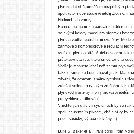
„Naše modelování ukazuje, že postupné vst
plynovodní sítě umožňuje bezpečný a předv
spoluautor nové studie Anatolij Zlotnik, ma
National Laboratory.
Pomocí nelineárních parciálních diferenciáln
se svými kolegy model pro přepravu heter
plynu a vodíku potrubními systémy. Modelov
zahrnovalo kompresorové a regulační jednot
vstřikují plyn do sítě při definovaném tlaku
průtokové stanice, které směs ze sítě odebí
Vodík je mnohem lehčí než zemní plyn tvo
takže i směs se bude chovat jinak. Matema
závěru, že omezení změny rychlosti vstřik
zabrání velkým a rychlým změnám tlaku. M
plynovodní sítě by mohly provozovatelům 
pro rychlost vstřikování.
V některých dalších systémech by se navíc
spolu se zemním plynem, obě složky by se
pece, sušičky, výroba elektřiny…).
Luke S. Baker et al, Transitions From Mono