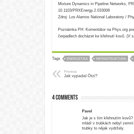
Mixture Dynamics in Pipeline Networks, PR
10.1103/PRXEnergy.2.033008
Zdroj: Los Alamos National Laboratory / Ph
Poznámka PH: Komentátor na Phys.org pouk
čerpadlech docházet ke křehnutí kovů. (V 
Tags
ENERGETIKA
INFRASTRUKTURA
Previous
Jak vypadal Ötzi?
4 comments
Pavel
Jak je s tím křehnutím kovů? 
mládí v trubkách nebyl zemní p
trubky to nějak vydržely.