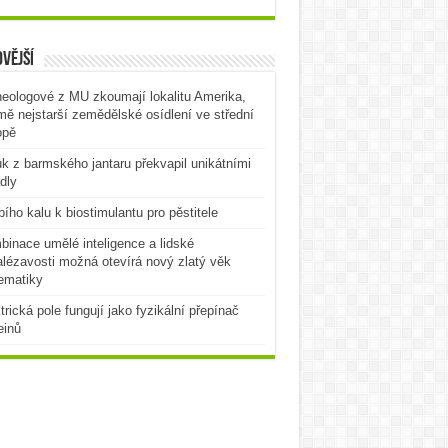
vější
eologové z MU zkoumají lokalitu Amerika,
mě nejstarší zemědělské osídlení ve střední
opě
k z barmského jantaru překvapil unikátními
dly
bího kalu k biostimulantu pro pěstitele
inace umělé inteligence a lidské
lézavosti možná otevírá nový zlatý věk
ematiky
trická pole fungují jako fyzikální přepínač
einů