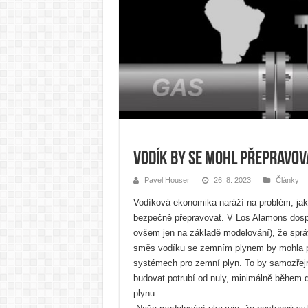
Vodík by se mohl přepravova
Pavel Houser
26. 8. 2023
Články
Vodíková ekonomika naráží na problém, jak 
bezpečně přepravovat. V Los Alamons dospě
ovšem jen na základě modelování), že spr
směs vodíku se zemním plynem by mohla pro
systémech pro zemní plyn. To by samozřej
budovat potrubí od nuly, minimálně během
plynu.