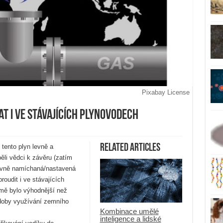
Pixabay License
t i ve stávajících plynovodech
Related Articles
tento plyn levně a
li vědci k závěru (zatím
ávně namíchaná/nastavená
udit i ve stávajících
mě bylo výhodnější než
 doby využívání zemního
Kombinace umělé
inteligence a lidské