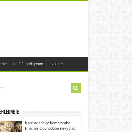
emie
umělá inteligence
evoluce
ehlédněte
Kanibalistický kompromis:
Proč se dlouhodobě nevyplácí