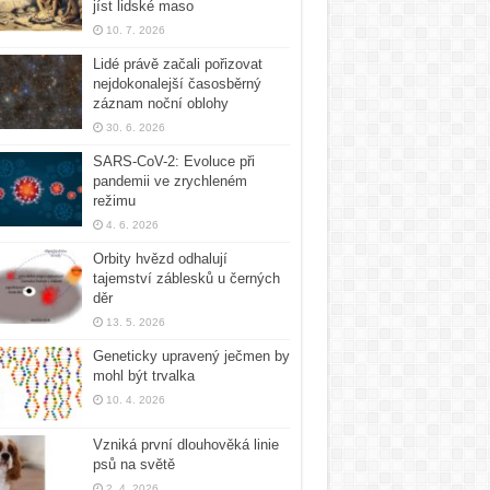
jíst lidské maso
10. 7. 2026
Lidé právě začali pořizovat
nejdokonalejší časosběrný
záznam noční oblohy
30. 6. 2026
SARS-CoV-2: Evoluce při
pandemii ve zrychleném
režimu
4. 6. 2026
Orbity hvězd odhalují
tajemství záblesků u černých
děr
13. 5. 2026
Geneticky upravený ječmen by
mohl být trvalka
10. 4. 2026
Vzniká první dlouhověká linie
psů na světě
2. 4. 2026