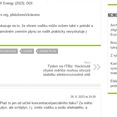
X Energy (2023). DOI:
ys.org, přeloženo/zkráceno
Nejno
Arch
azuje na to, že vlivem vodíku může ovšem také v potrubí a
zřej
samotném zemním plynu se vodík prakticky nevyskytuje.)
Evr
Brou
tyka
PLYNOVOD
VODÍK
ZEMNÍ PLYN
Z ry
Next
Komb
Týden na ITBiz: Hacknuté
vyna
chytré měřiče mohou ohrozit
mat
stabilitu elektrorozvodné sítě
Elek
prot
26. 8. 2023 at 19:29
Platí to jen od určité koncentrace/parciálního tlaku? Za mého
lyn, ale svítiplyn, t.j. směs vodíku a oxidu uhelnatého, a