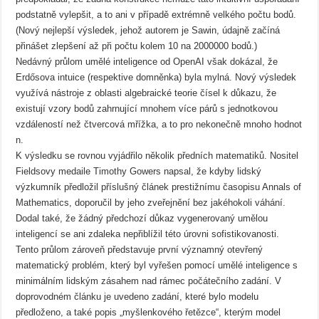
podstatně vylepšit, a to ani v případě extrémně velkého počtu bodů.
(Nový nejlepší výsledek, jehož autorem je Sawin, údajně začíná
přinášet zlepšení až při počtu kolem 10 na 2000000 bodů.)
Nedávný průlom umělé inteligence od OpenAI však dokázal, že
Erdősova intuice (respektive domněnka) byla mylná. Nový výsledek
využívá nástroje z oblasti algebraické teorie čísel k důkazu, že
existují vzory bodů zahrnující mnohem více párů s jednotkovou
vzdáleností než čtvercová mřížka, a to pro nekonečně mnoho hodnot
n.
K výsledku se rovnou vyjádřilo několik předních matematiků. Nositel
Fieldsovy medaile Timothy Gowers napsal, že kdyby lidský
výzkumník předložil příslušný článek prestižnímu časopisu Annals of
Mathematics, doporučil by jeho zveřejnění bez jakéhokoli váhání.
Dodal také, že žádný předchozí důkaz vygenerovaný umělou
inteligencí se ani zdaleka nepřiblížil této úrovni sofistikovanosti.
Tento průlom zároveň představuje první významný otevřený
matematický problém, který byl vyřešen pomocí umělé inteligence s
minimálním lidským zásahem nad rámec počátečního zadání. V
doprovodném článku je uvedeno zadání, které bylo modelu
předloženo, a také popis „myšlenkového řetězce“, kterým model