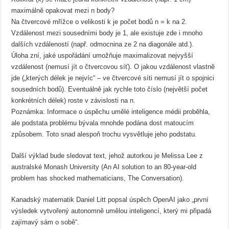
maximálně opakovat mezi n body?
Na čtvercové mřížce o velikosti k je počet bodů n = k na 2.
Vzdálenost mezi sousedními body je 1, ale existuje zde i mnoho
dalších vzdáleností (např. odmocnina ze 2 na diagonále atd.).
Úloha zní, jaké uspořádání umožňuje maximalizovat nejvyšší
vzdálenost (nemusí jít o čtvercovou síť). O jakou vzdálenost vlastně
jde („kterých délek je nejvíc“ – ve čtvercové síti nemusí jít o spojnici
sousedních bodů). Eventuálně jak rychle toto číslo (největší počet
konkrétních délek) roste v závislosti na n.
Poznámka: Informace o úspěchu umělé inteligence médii proběhla,
ale podstata problému bývala mnohde podána dost matoucím
způsobem. Toto snad alespoň trochu vysvětluje jeho podstatu.
Další výklad bude sledovat text, jehož autorkou je Melissa Lee z
australské Monash University (An AI solution to an 80‑year‑old
problem has shocked mathematicians, The Conversation).
Kanadský matematik Daniel Litt popsal úspěch OpenAI jako „první
výsledek vytvořený autonomně umělou inteligencí, který mi připadá
zajímavý sám o sobě“.