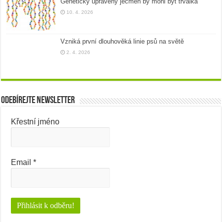
Geneticky upravený ječmen by mohl být trvalka
10. 4. 2026
Vzniká první dlouhověká linie psů na světě
2. 4. 2026
Odebírejte newsletter
Křestní jméno
Email
*