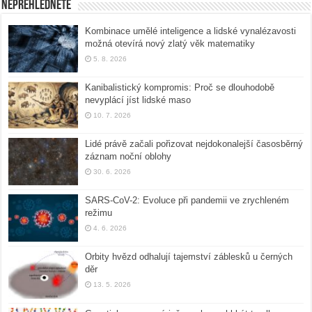
Nepřehlédněte
Kombinace umělé inteligence a lidské vynalézavosti
možná otevírá nový zlatý věk matematiky
5. 8. 2026
Kanibalistický kompromis: Proč se dlouhodobě
nevyplácí jíst lidské maso
10. 7. 2026
Lidé právě začali pořizovat nejdokonalejší časosběrný
záznam noční oblohy
30. 6. 2026
SARS-CoV-2: Evoluce při pandemii ve zrychleném
režimu
4. 6. 2026
Orbity hvězd odhalují tajemství záblesků u černých
děr
13. 5. 2026