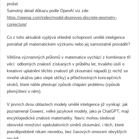
prošel.
Samotný detail důkazu podle OpenAI viz zde:
https://openai.com/index/model-disproves-discrete-geometry-
conjecture/
Co z toho aktuálně vyplývá ohledně schopností umělé inteligence
pomáhat při matematickém výzkumu nebo jej samostatně provádět?
Většina významných průlomů v matematice vychází z kombinace tří
věcí: odborných znalostí získaných v průběhu let, trvalého úsilí o
kreativní uplatnění těchto znalostí při zkoumání nápadů (z nichž se
mnohé ukážou jako slepé uličky) a příležitostných koncepčních
skoků, které náhle přeskupí způsob chápání problému (způsob
přemýšlení o něm).
V prvních dvou oblastech modely umělé inteligence již vynikají: jak
poznamenal Gowers, velké jazykové modely, jako je ChatGPT, mají
encyklopedické znalosti matematiky. Navíc mohou sledovat
obrovské množství spekulativních směrů zkoumání, i těch, které
pravděpodobně nikam nevedou, bez časových omezení obvyklých
pro lidi.