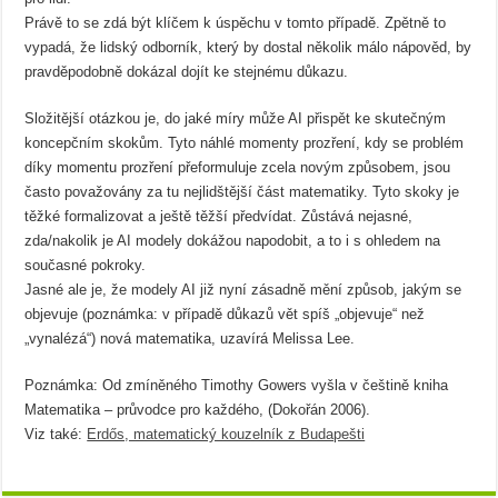
Právě to se zdá být klíčem k úspěchu v tomto případě. Zpětně to
vypadá, že lidský odborník, který by dostal několik málo nápověd, by
pravděpodobně dokázal dojít ke stejnému důkazu.
Složitější otázkou je, do jaké míry může AI přispět ke skutečným
koncepčním skokům. Tyto náhlé momenty prozření, kdy se problém
díky momentu prozření přeformuluje zcela novým způsobem, jsou
často považovány za tu nejlidštější část matematiky. Tyto skoky je
těžké formalizovat a ještě těžší předvídat. Zůstává nejasné,
zda/nakolik je AI modely dokážou napodobit, a to i s ohledem na
současné pokroky.
Jasné ale je, že modely AI již nyní zásadně mění způsob, jakým se
objevuje (poznámka: v případě důkazů vět spíš „objevuje“ než
„vynalézá“) nová matematika, uzavírá Melissa Lee.
Poznámka: Od zmíněného Timothy Gowers vyšla v češtině kniha
Matematika – průvodce pro každého, (Dokořán 2006).
Viz také:
Erdős, matematický kouzelník z Budapešti