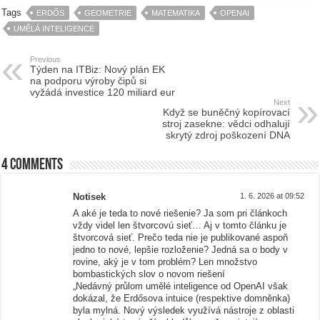
Tags
ERDŐS
GEOMETRIE
MATEMATIKA
OPENAI
UMĚLÁ INTELIGENCE
Previous
Týden na ITBiz: Nový plán EK
na podporu výroby čipů si
vyžádá investice 120 miliard eur
Next
Když se buněčný kopírovací
stroj zasekne: vědci odhalují
skrytý zdroj poškození DNA
4 comments
Notisek
1. 6. 2026 at 09:52
A aké je teda to nové riešenie? Ja som pri článkoch
vždy videl len štvorcovú sieť… Aj v tomto článku je
štvorcová sieť. Prečo teda nie je publikované aspoň
jedno to nové, lepšie rozloženie? Jedná sa o body v
rovine, aký je v tom problém? Len množstvo
bombastických slov o novom riešení
„Nedávný průlom umělé inteligence od OpenAI však
dokázal, že Erdősova intuice (respektive domněnka)
byla mylná. Nový výsledek využívá nástroje z oblasti