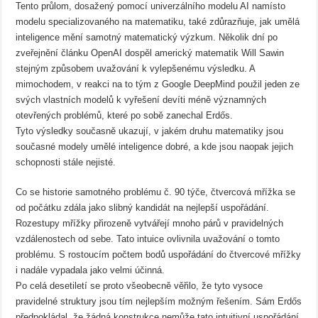
Tento průlom, dosažený pomocí univerzálního modelu AI namísto
modelu specializovaného na matematiku, také zdůrazňuje, jak umělá
inteligence mění samotný matematický výzkum. Několik dní po
zveřejnění článku OpenAI dospěl americký matematik Will Sawin
stejným způsobem uvažování k vylepšenému výsledku. A
mimochodem, v reakci na to tým z Google DeepMind použil jeden ze
svých vlastních modelů k vyřešení devíti méně významných
otevřených problémů, které po sobě zanechal Erdős.
Tyto výsledky současně ukazují, v jakém druhu matematiky jsou
současné modely umělé inteligence dobré, a kde jsou naopak jejich
schopnosti stále nejisté.
Co se historie samotného problému č. 90 týče, čtvercová mřížka se
od počátku zdála jako slibný kandidát na nejlepší uspořádání.
Rozestupy mřížky přirozeně vytvářejí mnoho párů v pravidelných
vzdálenostech od sebe. Tato intuice ovlivnila uvažování o tomto
problému. S rostoucím počtem bodů uspořádání do čtvercové mřížky
i nadále vypadala jako velmi účinná.
Po celá desetiletí se proto všeobecně věřilo, že tyto vysoce
pravidelné struktury jsou tím nejlepším možným řešením. Sám Erdős
předpokládal, že žádná konstrukce nemůže tato intuitivní uspořádání