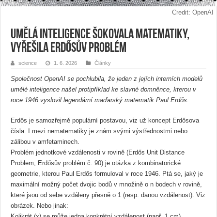
Credit: OpenAI
Umělá inteligence šokovala matematiky,
vyřešila Erdősův problém
science
1. 6. 2026
Články
Společnost OpenAI se pochlubila, že jeden z jejích interních modelů
umělé inteligence našel protipříklad ke slavné domněnce, kterou v
roce 1946 vyslovil legendární maďarský matematik Paul Erdős.
Erdős je samozřejmě populární postavou, viz už koncept Erdősova
čísla. I mezi nematematiky je znám svými výstřednostmi nebo
zálibou v amfetaminech.
Problém jednotkové vzdálenosti v rovině (Erdős Unit Distance
Problem, Erdősův problém č. 90) je otázka z kombinatorické
geometrie, kterou Paul Erdős formuloval v roce 1946. Ptá se, jaký je
maximální možný počet dvojic bodů v množině o n bodech v rovině,
které jsou od sebe vzdáleny přesně o 1 (resp. danou vzdálenost). Viz
obrázek. Nebo jinak:
Kolikrát (x) se může jedna konkrétní vzdálenost (např. 1 cm)