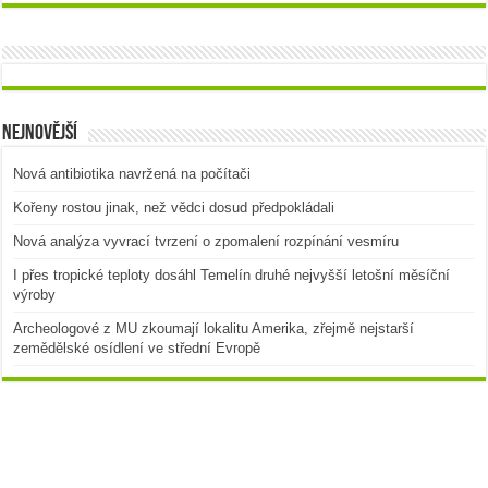
Nejnovější
Nová antibiotika navržená na počítači
Kořeny rostou jinak, než vědci dosud předpokládali
Nová analýza vyvrací tvrzení o zpomalení rozpínání vesmíru
I přes tropické teploty dosáhl Temelín druhé nejvyšší letošní měsíční
výroby
Archeologové z MU zkoumají lokalitu Amerika, zřejmě nejstarší
zemědělské osídlení ve střední Evropě