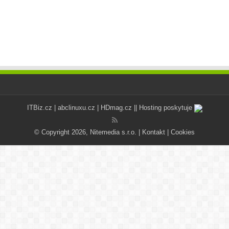
ITBiz.cz
|
abclinuxu.cz
|
HDmag.cz
|| Hosting poskytuje
© Copyright 2026, Nitemedia s.r.o. |
Kontakt
|
Cookies