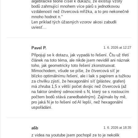
algebraické teorie čísel k důkazu, že existují vzory
bodů zahrnující mnohem více párů s jednotkovou
vzdáleností než čtvercová mřížka, a to pro nekonečně
mnoho hodnot n.“
Len príklad tých úžasných vzorov akosi zabudli
uviesť…
Pavel P.
1. 6. 2026 at 12:27
Připojuji se k dotazu, jak vypadá to řešení. Čtu už třetí
článek na toto téma, ale nikde jsem neviděl ani náznak
toho, jak geometricky toto řešení zkonstruovat.
Mimochodem, všude se píše, že čtvercová síť je
blízko optimálnímu řešení, ale i laik s papírem a tužkou
za chvilku zjistí, že hexagonální síť (plástev, grafen)
má zhruba 1,5 x větší počet dvojic než čtvercová (až
na faktor úměrný odmocnině s N, který se s rostoucím
počtem bodů stává zanedbatelným). Zajímalo by mě,
pro jaká N je to řešení od AI lepší, než hexagonální
uspořádání.
a6b
1. 6. 2026 at 18:35
z videa na youtube jsem pochopil ze to je nekolik