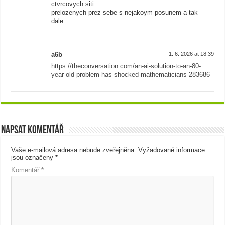
ctvrcovych siti
prelozenych prez sebe s nejakoym posunem a tak
dale.
a6b
1. 6. 2026 at 18:39
https://theconversation.com/an-ai-solution-to-an-80-
year-old-problem-has-shocked-mathematicians-283686
Napsat komentář
Vaše e-mailová adresa nebude zveřejněna.
Vyžadované informace
jsou označeny
*
Komentář
*