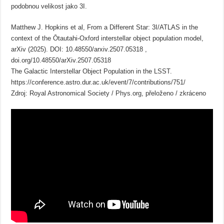
podobnou velikost jako 3I.
Matthew J. Hopkins et al, From a Different Star: 3I/ATLAS in the
context of the Ōtautahi-Oxford interstellar object population model,
arXiv (2025). DOI: 10.48550/arxiv.2507.05318 ,
doi.org/10.48550/arXiv.2507.05318
The Galactic Interstellar Object Population in the LSST.
https://conference.astro.dur.ac.uk/event/7/contributions/751/
Zdroj: Royal Astronomical Society / Phys.org, přeloženo / zkráceno