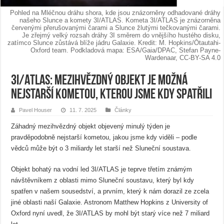
Pohled na Mléčnou dráhu shora, kde jsou znázorněny odhadované dráhy
našeho Slunce a komety 3I/ATLAS. Kometa 3I/ATLAS je znázorněna
červenými přerušovanými čarami a Slunce žlutými tečkovanými čarami.
Je zřejmý velký rozsah dráhy 3I směrem do vnějšího hustého disku,
zatímco Slunce zůstává blíže jádru Galaxie. Kredit: M. Hopkins/Ōtautahi-
Oxford team. Podkladová mapa: ESA/Gaia/DPAC, Stefan Payne-
Wardenaar, CC-BY-SA 4.0
3I/ATLAS: Mezihvězdný objekt je možná
nejstarší kometou, kterou jsme kdy spatřili
Pavel Houser
11. 7. 2025
Články
Záhadný mezihvězdný objekt objevený minulý týden je
pravděpodobně nejstarší kometou, jakou jsme kdy viděli – podle
vědců může být o 3 miliardy let starší než Sluneční soustava.
Objekt bohatý na vodní led 3I/ATLAS je teprve třetím známým
návštěvníkem z oblasti mimo Sluneční soustavu, který byl kdy
spatřen v našem sousedství, a prvním, který k nám dorazil ze zcela
jiné oblasti naší Galaxie. Astronom Matthew Hopkins z University of
Oxford nyní uvedl, že 3I/ATLAS by mohl být starý více než 7 miliard