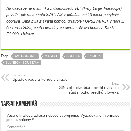
Na časosběrném snímku z dalekohledu VLT (Very Large Telescope)
je vidět, jak se kometa 3I/ATLAS v průběhu asi 13 minut pohybuje
doprava. Data byla získána pomocí přístroje FORS2 na VLT v noci 3.
července 2025, pouhé dva dny po prvním objevu komety. Kredit:
ESO/O. Hainaut
Tags
ASTRONOMIE
GALAXIE
KOMETA
KOMETY
SLUNEČNÍ SOUSTAVA
Previous
Úpadek vědy a konec civilizací
Next
Střevní mikrobiom mohl ovlivnit i
růst mozku předků člověka
Napsat komentář
Vaše e-mailová adresa nebude zveřejněna.
Vyžadované informace
jsou označeny
*
Komentář
*