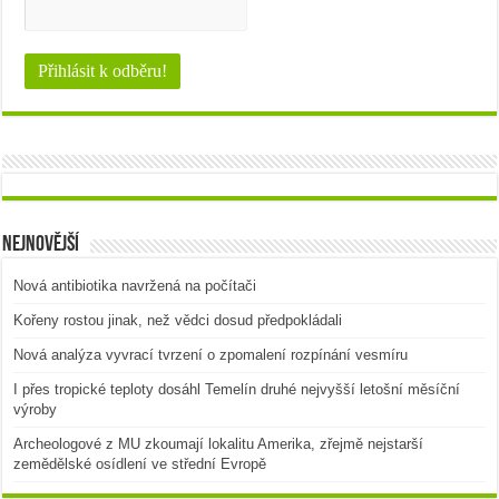
Nejnovější
Nová antibiotika navržená na počítači
Kořeny rostou jinak, než vědci dosud předpokládali
Nová analýza vyvrací tvrzení o zpomalení rozpínání vesmíru
I přes tropické teploty dosáhl Temelín druhé nejvyšší letošní měsíční
výroby
Archeologové z MU zkoumají lokalitu Amerika, zřejmě nejstarší
zemědělské osídlení ve střední Evropě