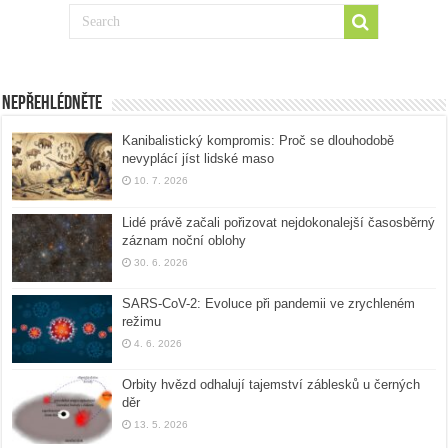
Nepřehlédněte
Kanibalistický kompromis: Proč se dlouhodobě
nevyplácí jíst lidské maso
10. 7. 2026
Lidé právě začali pořizovat nejdokonalejší časosběrný
záznam noční oblohy
30. 6. 2026
SARS-CoV-2: Evoluce při pandemii ve zrychleném
režimu
4. 6. 2026
Orbity hvězd odhalují tajemství záblesků u černých
děr
13. 5. 2026