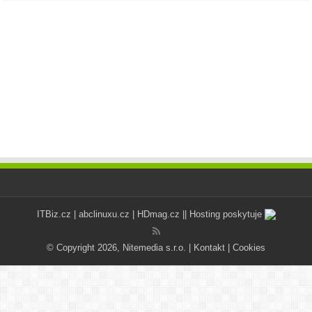
ITBiz.cz
|
abclinuxu.cz
|
HDmag.cz
|| Hosting poskytuje
© Copyright 2026, Nitemedia s.r.o. |
Kontakt
|
Cookies