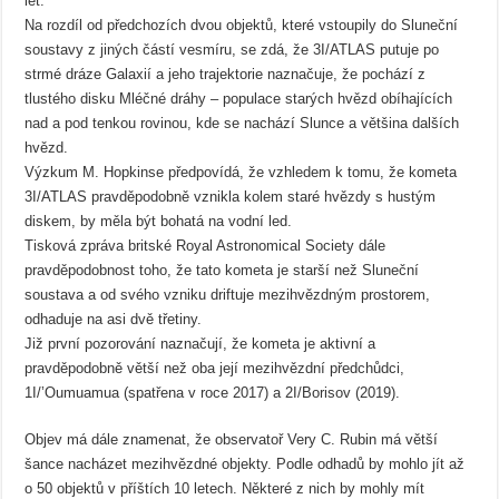
let.
Na rozdíl od předchozích dvou objektů, které vstoupily do Sluneční
soustavy z jiných částí vesmíru, se zdá, že 3I/ATLAS putuje po
strmé dráze Galaxií a jeho trajektorie naznačuje, že pochází z
tlustého disku Mléčné dráhy – populace starých hvězd obíhajících
nad a pod tenkou rovinou, kde se nachází Slunce a většina dalších
hvězd.
Výzkum M. Hopkinse předpovídá, že vzhledem k tomu, že kometa
3I/ATLAS pravděpodobně vznikla kolem staré hvězdy s hustým
diskem, by měla být bohatá na vodní led.
Tisková zpráva britské Royal Astronomical Society dále
pravděpodobnost toho, že tato kometa je starší než Sluneční
soustava a od svého vzniku driftuje mezihvězdným prostorem,
odhaduje na asi dvě třetiny.
Již první pozorování naznačují, že kometa je aktivní a
pravděpodobně větší než oba její mezihvězdní předchůdci,
1I/’Oumuamua (spatřena v roce 2017) a 2I/Borisov (2019).
Objev má dále znamenat, že observatoř Very C. Rubin má větší
šance nacházet mezihvězdné objekty. Podle odhadů by mohlo jít až
o 50 objektů v příštích 10 letech. Některé z nich by mohly mít